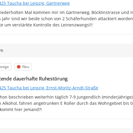
425 Taucha bei Leipzig, Gärtnerweg
ederholten Mal kommen mir im Gärtnerweg, Böcklinstrasse und im
s Jahr sind wir beide schon von 2 Schäferhunden attackiert worden 
tte um verstärkte Kontrolle des Leinenzwangs!!!
ym
egorie
Status
stige
Neu
tende dauerhafte Ruhestörung
425 Taucha bei Leipzig, Ernst-Moritz-Arndt-Straße
hon beschrieben weiterhin täglich 7-9 Jungendlich (minderjährige) 
n Alkohol, fahren angetrunken E Roller durch das Wohngebiet bis ti
kommt hier jemand?!