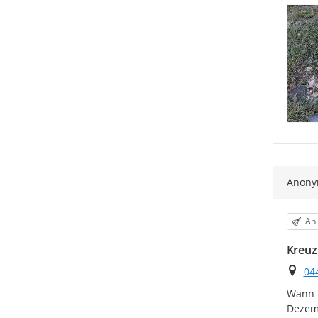
Anon
Kat
Anl
Kreuz
Ort
04
Wann k
Dezemb