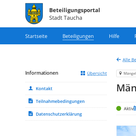
Beteiligungsportal
Stadt Taucha
Portalnavigation
Startseite
Beteiligungen
Hilfe
Alle B
Informationen
Übersicht
Mänge
Män
Kontakt
Teilnahmebedingungen
Status
Z
Aktiv
Datenschutzerklärung