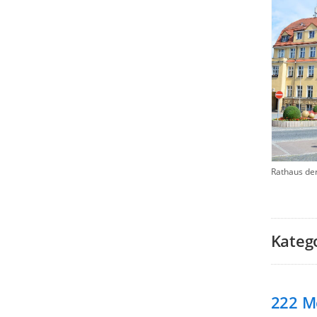
Rathaus de
Kateg
222
M