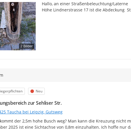
Hallo, an einer Straßenbeleuchtung/Laterne

Höhe Lindnerstrasse 17 ist die Abdeckung  St
2 Bilder
ym
egorie
Status
iegerpflichten
Neu
ungsbereich zur Sehliser Str.
425 Taucha bei Leipzig, Gutsweg
ommt der 2,5m hohe Busch weg? Man kann die Kreuzung nicht meh
er 2025 ist eine Sichtachse von 0,8m einzuhalten. Ich hoffe nur 