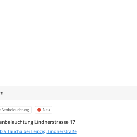
ym
egorie
Status
raßenbeleuchtung
Neu
enbeleuchtung Lindnerstrasse 17
425 Taucha bei Leipzig, Lindnerstraße