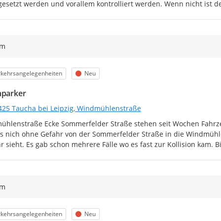
esetzt werden und vorallem kontrolliert werden. Wenn nicht ist d
ym
egorie
Status
rkehrsangelegenheiten
Neu
hparker
425 Taucha bei Leipzig, Windmühlenstraße
hlenstraße Ecke Sommerfelder Straße stehen seit Wochen Fahrz
s nich ohne Gefahr von der Sommerfelder Straße in die Windmüh
r sieht. Es gab schon mehrere Fälle wo es fast zur Kollision kam. B
ym
egorie
Status
rkehrsangelegenheiten
Neu