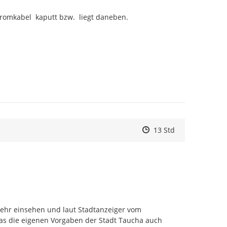
romkabel  kaputt bzw.  liegt daneben.
Zeitpunkt des Erstelle
Zeitpunkt des Erstell
Zur Äußerung
13 Std
r einsehen und laut Stadtanzeiger vom 
das die eigenen Vorgaben der Stadt Taucha auch 