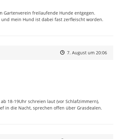
 Gartenverein freilaufende Hunde entgegen. 
und mein Hund ist dabei fast zerfleischt worden. 
Zeitpunkt des Erstellens
Zeitpunkt des Erstellens
Zur Äußerung
7. August um 20:06
ab 18-19Uhr schreien laut (vor Schlafzimmern), 
ef in die Nacht, sprechen offen über Grasdealen. 