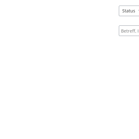
Status
4 Einträg
Suche na