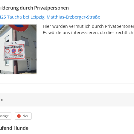
ilderung durch Privatpersonen
425 Taucha bei Leipzig, Matthias-Erzberger-Straße
Hier wurden vermutlich durch Privatpersonen
Es würde uns interessieren, ob dies rechtlich 
ym
egorie
Status
stige
Neu
aufend Hunde