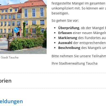
festgestellte Mängel im gesamten 
unkompliziert mit. So können wir
beseitigen.
So gehen Sie vor:
Überprüfung
, ob der Mangel 
Erfassen
einer neuen Mängelm
Markierung
des
Fundortes auf
Auswahl
der entsprechenden 
Beschreibung
des Mangels un
Bitte nehmen Sie unsere Teilna
r Stadt Taucha
Ihre Stadtverwaltung Taucha
orien
eldungen