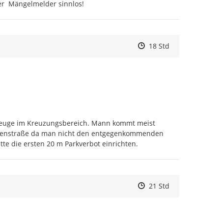
er  Mängelmelder sinnlos!
Zeitpunkt des Erstelle
Zeitpunkt des Erstell
Zur Äußerung
18 Std
euge im Kreuzungsbereich. Mann kommt meist 
lenstraße da man nicht den entgegenkommenden 
itte die ersten 20 m Parkverbot einrichten.
Zeitpunkt des Erstelle
Zeitpunkt des Erstell
Zur Äußerung
21 Std