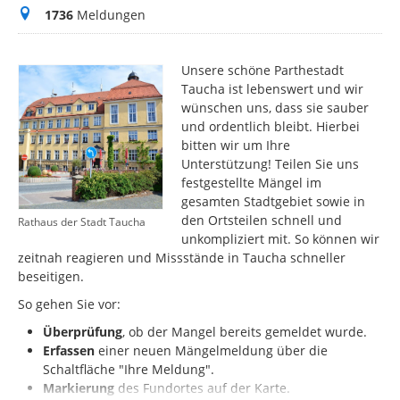
Meldungen
1736
Meldungen
Unsere schöne Parthestadt
Taucha ist lebenswert und wir
wünschen uns, dass sie sauber
und ordentlich bleibt. Hierbei
bitten wir um Ihre
Unterstützung! Teilen Sie uns
festgestellte Mängel im
gesamten Stadtgebiet sowie in
den Ortsteilen schnell und
Rathaus der Stadt Taucha
unkompliziert mit. So können wir
zeitnah reagieren und Missstände in Taucha schneller
beseitigen.
So gehen Sie vor:
Überprüfung
, ob der Mangel bereits gemeldet wurde.
Erfassen
einer neuen Mängelmeldung über die
Schaltfläche "Ihre Meldung".
Markierung
des
Fundortes auf der Karte.