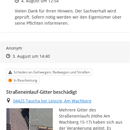
Zeitpunkt des Erstellens
4. August um 12:54
Vielen Dank für Ihren Hinweis. Der Sachverhalt wird 
geprüft. Sofern nötig werden wir den Eigentümer über 
seine Pflichten informieren.
Anonym
Zeitpunkt des Erstellens
Zeitpunkt des Erstellens
Zur Äußerung
3. August um 14:40
Kategorie
Schäden an Gehwegen, Radwegen und Straßen
Status
In Bearbeitung
Straßeneinlauf-Gitter beschädigt
Ort
04425 Taucha bei Leipzig, Am Wachberg
Mehrere Gitter des 
Straßeneinlaufs (Höhe Am 
Wachberg 15-17) haben sich aus 
der Verankerung gelöst. Es 