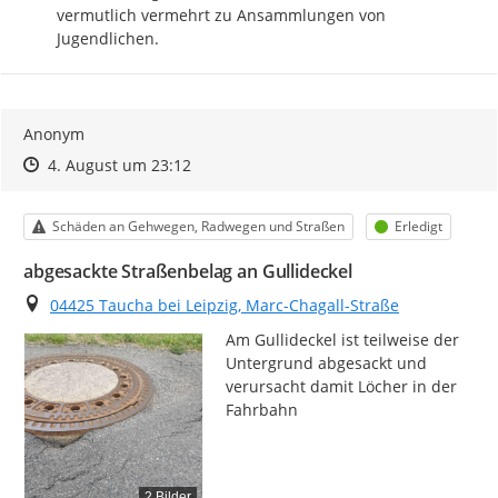
vermutlich vermehrt zu Ansammlungen von 
Jugendlichen.
Anonym
Zeitpunkt des Erstellens
Zeitpunkt des Erstellens
Zur Äußerung
4. August um 23:12
Kategorie
Status
Schäden an Gehwegen, Radwegen und Straßen
Erledigt
abgesackte Straßenbelag an Gullideckel
Ort
04425 Taucha bei Leipzig, Marc-Chagall-Straße
Am Gullideckel ist teilweise der 
Untergrund abgesackt und 
verursacht damit Löcher in der 
Fahrbahn
2 Bilder