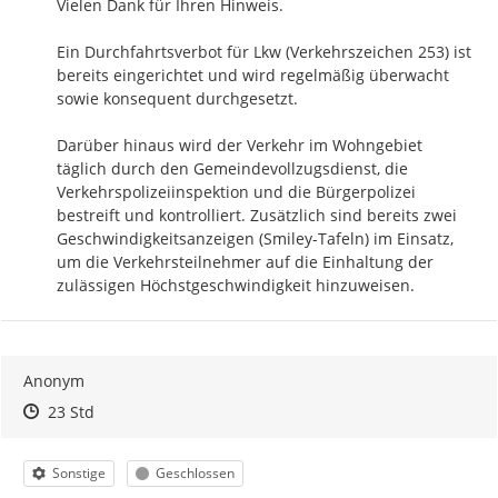
Vielen Dank für Ihren Hinweis.

Ein Durchfahrtsverbot für Lkw (Verkehrszeichen 253) ist 
bereits eingerichtet und wird regelmäßig überwacht 
sowie konsequent durchgesetzt.

Darüber hinaus wird der Verkehr im Wohngebiet 
täglich durch den Gemeindevollzugsdienst, die 
Verkehrspolizeiinspektion und die Bürgerpolizei 
bestreift und kontrolliert. Zusätzlich sind bereits zwei 
Geschwindigkeitsanzeigen (Smiley-Tafeln) im Einsatz, 
um die Verkehrsteilnehmer auf die Einhaltung der 
zulässigen Höchstgeschwindigkeit hinzuweisen.
Anonym
Zeitpunkt des Erstellens
Zeitpunkt des Erstellens
Zur Äußerung
23 Std
Kategorie
Status
Sonstige
Geschlossen