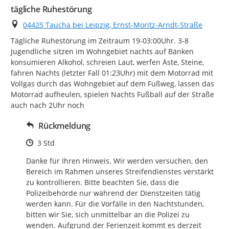
tägliche Ruhestörung
Ort
04425 Taucha bei Leipzig, Ernst-Moritz-Arndt-Straße
Tägliche Ruhestörung im Zeitraum 19-03:00Uhr. 3-8 
Jugendliche sitzen im Wohngebiet nachts auf Bänken 
konsumieren Alkohol, schreien Laut, werfen Äste, Steine, 
fahren Nachts (letzter Fall 01:23Uhr) mit dem Motorrad mit 
Vollgas durch das Wohngebiet auf dem Fußweg, lassen das 
Motorrad aufheulen, spielen Nachts Fußball auf der Straße 
auch nach 2Uhr noch
Rückmeldung
Zeitpunkt des Erstellens
3 Std
Danke für Ihren Hinweis. Wir werden versuchen, den 
Bereich im Rahmen unseres Streifendienstes verstärkt 
zu kontrollieren. Bitte beachten Sie, dass die 
Polizeibehörde nur während der Dienstzeiten tätig 
werden kann. Für die Vorfälle in den Nachtstunden, 
bitten wir Sie, sich unmittelbar an die Polizei zu 
wenden. Aufgrund der Ferienzeit kommt es derzeit 