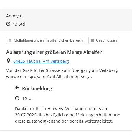
Anonym
Zeitpunkt des Erstellens
Zeitpunkt des Erstellens
Zur Äußerung
13 Std
Kategorie
Status
Müllablagerungen im öffentlichen Bereich
Geschlossen
Ablagerung einer größeren Menge Altreifen
Ort
04425 Taucha, Am Veitsberg
Von der Graßdorfer Strasse zum Übergang am Veitsberg 
wurde eine größere Zahl Altreifen entsorgt.
Rückmeldung
Zeitpunkt des Erstellens
3 Std
Danke für Ihren Hinweis. Wir haben bereits am 
30.07.2026 diesbezüglich eine Meldung erhalten und 
diese zuständigkeitshalber bereits weitergeleitet.