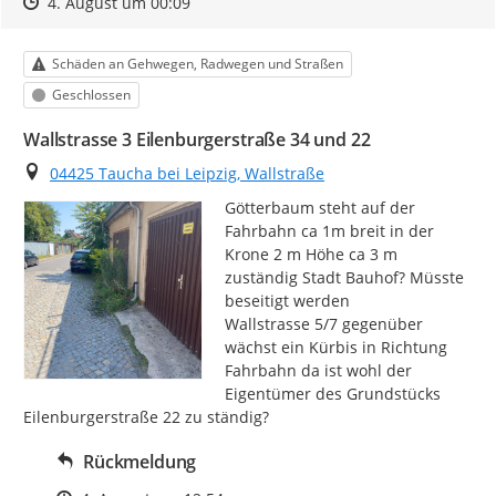
Zeitpunkt des Erstellens
Zeitpunkt des Erstellens
Zur Äußerung
4. August um 00:09
Kategorie
Schäden an Gehwegen, Radwegen und Straßen
Status
Geschlossen
Wallstrasse 3 Eilenburgerstraße 34 und 22
Ort
04425 Taucha bei Leipzig, Wallstraße
Götterbaum steht auf der 
Fahrbahn ca 1m breit in der 
Krone 2 m Höhe ca 3 m 
zuständig Stadt Bauhof? Müsste 
beseitigt werden

Wallstrasse 5/7 gegenüber 
wächst ein Kürbis in Richtung 
Fahrbahn da ist wohl der 
Eigentümer des Grundstücks 
Eilenburgerstraße 22 zu ständig?
Rückmeldung