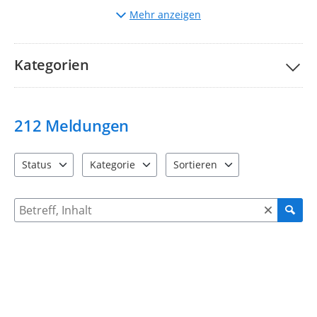
Auswahl
der entsprechenden Kategorie.
Mehr anzeigen
Beschreibung
des Mangels und ggf. Hochladen von
Bildern.
Bitte nehmen Sie unsere Teilnahmebedingungen und
FAQs
Kategorien
zur Kenntnis.
Ihre Stadtverwaltung Taucha
212
Meldungen
Status
Kategorie
Sortieren
4 Einträge verfügbar. Benutzen Sie "Pfeiltaste oben" und "Pfeil
12 Einträge verfügbar. Benutzen Sie "Pfeiltaste o
2 Einträge verfügbar. Benutzen 
Suche nach Meldungen und Kommentaren