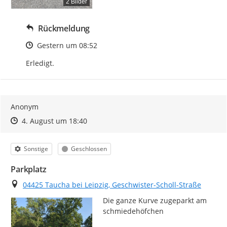
2 Bilder
Rückmeldung
Zeitpunkt des Erstellens
Gestern um 08:52
Erledigt.
Anonym
Zeitpunkt des Erstellens
Zeitpunkt des Erstellens
Zur Äußerung
4. August um 18:40
Kategorie
Status
Sonstige
Geschlossen
Parkplatz
Ort
04425 Taucha bei Leipzig, Geschwister-Scholl-Straße
Die ganze Kurve zugeparkt am 
schmiedehöfchen