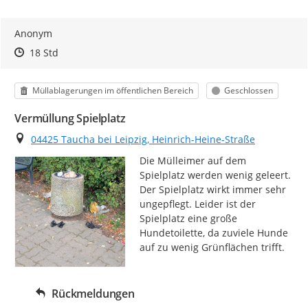
Anonym
Zeitpunkt des Erstellens
Zeitpunkt des Erstellens
Zur Äußerung
18 Std
Kategorie
Status
Müllablagerungen im öffentlichen Bereich
Geschlossen
Vermüllung Spielplatz
Ort
04425 Taucha bei Leipzig, Heinrich-Heine-Straße
Die Mülleimer auf dem 
Spielplatz werden wenig geleert. 
Der Spielplatz wirkt immer sehr 
ungepflegt. Leider ist der 
Spielplatz eine große 
Hundetoilette, da zuviele Hunde 
auf zu wenig Grünflächen trifft.
Rückmeldungen