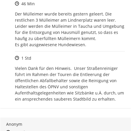
Zeitpunkt des Erstellens
46 Min
Der Mülleimer wurde bereits gestern geleert. Die 
restlichen 3 Mülleimer am Lindnerplatz waren leer. 
Leider werden die Mülleimer in Taucha und Umgebung 
für die Entsorgung von Hausmüll genutzt, so dass es 
häufig zu überfüllten Mülleimern kommt.

Es gibt ausgewiesene Hundewiesen.
Zeitpunkt des Erstellens
1 Std
Vielen Dank für den Hinweis.  Unser Straßenreiniger 
führt im Rahmen der Touren die Entleerung der 
öffentlichen Abfallbehälter sowie die Reinigung von 
Haltestellen des ÖPNV und sonstigen 
Aufenthaltsgelegenheiten wie Sitzbänke u.Ä. durch, um 
ein ansprechendes sauberes Stadtbild zu erhalten.
Anonym