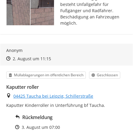
besteht Unfallgefahr für 
Fußgänger und Radfahrer. 
Beschädigung an Fahrzeugen 
möglich.
Anonym
Zeitpunkt des Erstellens
Zeitpunkt des Erstellens
Zur Äußerung
2. August um 11:15
Kategorie
Status
Müllablagerungen im öffentlichen Bereich
Geschlossen
Kaputter roller
Ort
04425 Taucha bei Leipzig, Schillerstraße
Kaputter Kinderroller in Unterführung bf Taucha.
Rückmeldung
Zeitpunkt des Erstellens
3. August um 07:00