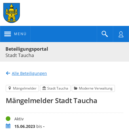
MENÜ
Portalnavigation
Beteiligungsportal
Stadt Taucha
Alle Beteiligungen
Mängelmelder
Stadt Taucha
Moderne Verwaltung
Mängelmelder Stadt Taucha
Status
Aktiv
Zeitraum
15.06.2023
bis
-