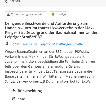
Zeitpunkt des Erstellens
Zeitpunkt des Erstellens
Zur Äußerung
19 Std
Kategorie
Status
Verkehrsangelegenheiten
Erledigt
Dringende Beschwerde und Aufforderung zum
Handeln – unzumutbarer Lkw-Verkehr in der Max-
Klinger-Straße aufgrund der Baumaßnahmen an der
Leipziger Straße/B87
Ort
04425 Taucha bei Leipzig, Max-Klinger-Straße
Wegen Baumaßnahmen an der B87 hat der PKW/Lkw-
Verkehr in der Max-Klinger-Str.&Wogngebiet stark 
zugenommen. Lkw‘s beschädigen die Fahrbahn & fahren 
teils über den Gehweg–eine erhebliche Gefahr, 
insbesondere für Kinder. Laut Tagespresse dauern die 
Bauarbeiten länger an. Wir bitten um Maßnahmen zum 
Schutz der Anwohner z.B Durchfahrtsverbot für LKW‘s
Rückmeldung
Zeitpunkt des Erstellens
3 Std