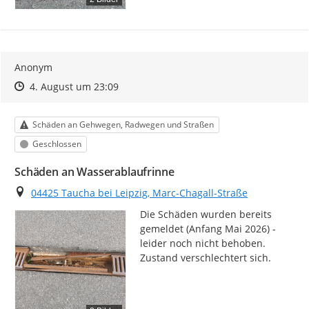
Anonym
Zeitpunkt des Erstellens
Zeitpunkt des Erstellens
Zur Äußerung
4. August um 23:09
Kategorie
Schäden an Gehwegen, Radwegen und Straßen
Status
Geschlossen
Schäden an Wasserablaufrinne
Ort
04425 Taucha bei Leipzig, Marc-Chagall-Straße
Die Schäden wurden bereits 
gemeldet (Anfang Mai 2026) - 
leider noch nicht behoben.

Zustand verschlechtert sich.