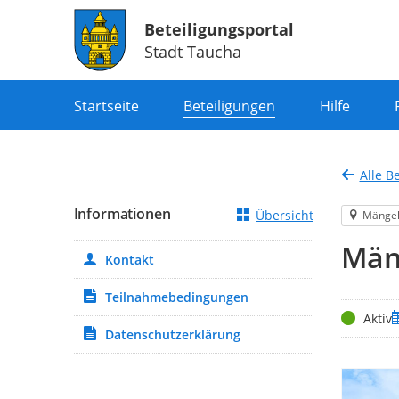
Beteiligungsportal
Stadt Taucha
Portalnavigation
Startseite
Beteiligungen
Hilfe
Alle B
Informationen
Übersicht
Mänge
Män
Kontakt
Teilnahmebedingungen
Status
Z
Aktiv
Datenschutzerklärung