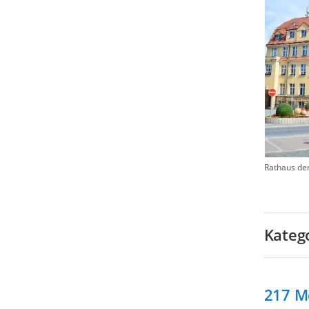
Rathaus de
Kateg
217
M