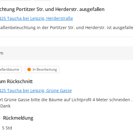
chtung Portitzer Str. und Herderstr. ausgefallen
425 Taucha bei Leipzig, Herderstraße
raßenbeleuchtung in der Portitzer Str. und Herderstr. ist ausgefall
ym
egorie
Status
raßenbäume
In Bearbeitung
 um Rückschnitt
425 Taucha bei Leipzig, Grüne Gasse
rt Grüne Gasse bitte die Bäume auf Lichtprofil 4 Meter schneiden 
 Dank
Rückmeldung
Zeitpunkt des Erstellens
5 Std