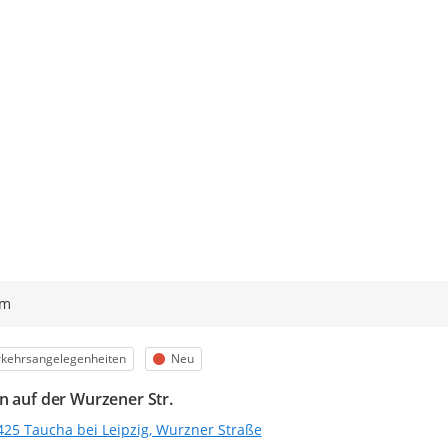
ym
egorie
Status
rkehrsangelegenheiten
Neu
n auf der Wurzener Str.
425 Taucha bei Leipzig, Wurzner Straße