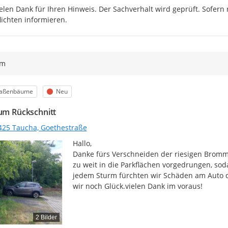
elen Dank für Ihren Hinweis. Der Sachverhalt wird geprüft. Sofern
lichten informieren.
ym
egorie
Status
raßenbäume
Neu
 um Rückschnitt
425 Taucha, Goethestraße
Hallo,

Danke fürs Verschneiden der riesigen Brommbe
zu weit in die Parkflächen vorgedrungen, soda
jedem Sturm fürchten wir Schäden am Auto du
wir noch Glück.vielen Dank im voraus!
2 Bilder