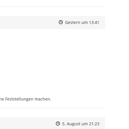
Zeitpunkt des Erstellens
Zeitpunkt des Erstellens
Zur Äußerung
Gestern um 13:41
ine Feststellungen machen.
Zeitpunkt des Erstellens
Zeitpunkt des Erstellens
Zur Äußerung
5. August um 21:23