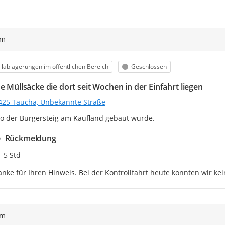
ym
egorie
Status
lablagerungen im öffentlichen Bereich
Geschlossen
e Müllsäcke die dort seit Wochen in der Einfahrt liegen
425 Taucha, Unbekannte Straße
o der Bürgersteig am Kaufland gebaut wurde.
Rückmeldung
Zeitpunkt des Erstellens
5 Std
nke für Ihren Hinweis. Bei der Kontrollfahrt heute konnten wir ke
ym