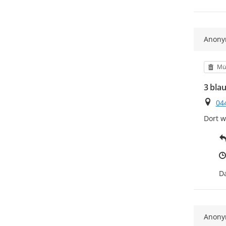
Anon
Kat
Mül
3 blau
Ort
04
Dort w
Da
Anon