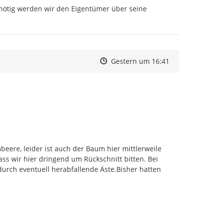
 nötig werden wir den Eigentümer über seine 
Zeitpunkt des Erstellens
Zeitpunkt des Erstellens
Zur Äußerung
Gestern um 16:41
ere, leider ist auch der Baum hier mittlerweile 
ss wir hier dringend um Rückschnitt bitten. Bei 
rch eventuell herabfallende Äste.Bisher hatten 