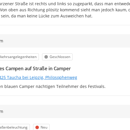
rzener Straße ist rechts und links so zugeparkt, dass man entwed
Von oben aus Richtung plösitz kommend sieht man jedoch kaum, o
g sein, da man keine Lücke zum Ausweichen hat.
ym
egorie
Status
rkehrsangelegenheiten
Geschlossen
ales Campen auf Straße in Camper
425 Taucha bei Leipzig, Philosophenweg
en blauen Camper nächtigen Teilnehmer des Festivals.
ym
egorie
Status
raßenbeleuchtung
Neu