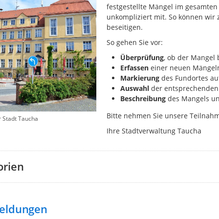
festgestellte Mängel im gesamten 
unkompliziert mit. So können wir
beseitigen.
So gehen Sie vor:
Überprüfung
, ob der Mangel 
Erfassen
einer neuen Mängelm
Markierung
des
Fundortes auf
Auswahl
der entsprechenden 
Beschreibung
des Mangels un
Bitte nehmen Sie unsere Teilna
r Stadt Taucha
Ihre Stadtverwaltung Taucha
orien
eldungen