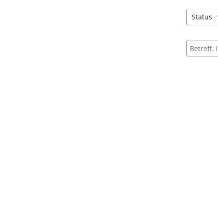
Status
4 Einträg
Suche na