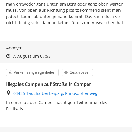
man entweder ganz unten am Berg oder ganz oben warten 
muss. Von oben aus Richtung plösitz kommend sieht man 
jedoch kaum, ob unten jemand kommt. Das kann doch so 
nicht richtig sein, da man keine Lücke zum Ausweichen hat.
Anonym
Zeitpunkt des Erstellens
Zeitpunkt des Erstellens
Zur Äußerung
7. August um 07:55
Kategorie
Status
Verkehrsangelegenheiten
Geschlossen
Illegales Campen auf Straße in Camper
Ort
04425 Taucha bei Leipzig, Philosophenweg
In einen blauen Camper nächtigen Teilnehmer des 
Festivals.