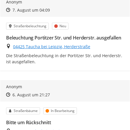
Anonym
Zeitpunkt des Erstellens
Zeitpunkt des Erstellens
Zur Äußerung
7. August um 04:09
Kategorie
Status
Straßenbeleuchtung
Neu
Beleuchtung Portitzer Str. und Herderstr. ausgefallen
Ort
04425 Taucha bei Leipzig, Herderstraße
Die Straßenbeleuchtung in der Portitzer Str. und Herderstr. 
ist ausgefallen.
Anonym
Zeitpunkt des Erstellens
Zeitpunkt des Erstellens
Zur Äußerung
6. August um 21:27
Kategorie
Status
Straßenbäume
In Bearbeitung
Bitte um Rückschnitt