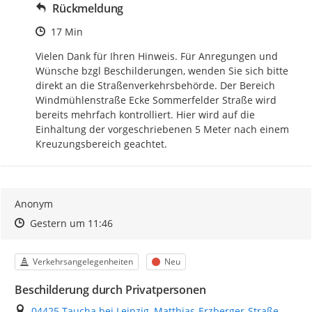
Rückmeldung
Zeitpunkt des Erstellens
17 Min
Vielen Dank für Ihren Hinweis. Für Anregungen und 
Wünsche bzgl Beschilderungen, wenden Sie sich bitte 
direkt an die Straßenverkehrsbehörde. Der Bereich 
Windmühlenstraße Ecke Sommerfelder Straße wird 
bereits mehrfach kontrolliert. Hier wird auf die 
Einhaltung der vorgeschriebenen 5 Meter nach einem 
Kreuzungsbereich geachtet.
Anonym
Zeitpunkt des Erstellens
Zeitpunkt des Erstellens
Zur Äußerung
Gestern um 11:46
Kategorie
Status
Verkehrsangelegenheiten
Neu
Beschilderung durch Privatpersonen
Ort
04425 Taucha bei Leipzig, Matthias-Erzberger-Straße