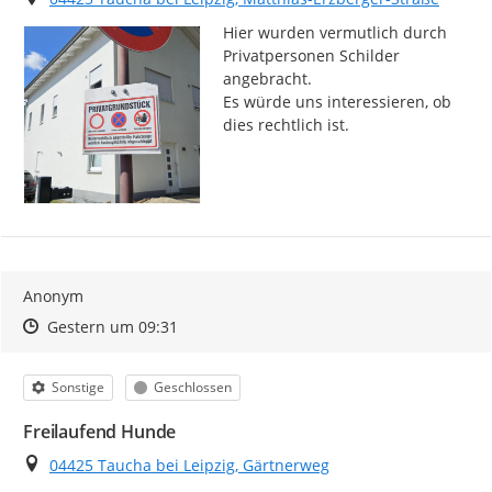
Hier wurden vermutlich durch 
Privatpersonen Schilder 
angebracht.

Es würde uns interessieren, ob 
dies rechtlich ist.
Anonym
Zeitpunkt des Erstellens
Zeitpunkt des Erstellens
Zur Äußerung
Gestern um 09:31
Kategorie
Status
Sonstige
Geschlossen
Freilaufend Hunde
Ort
04425 Taucha bei Leipzig, Gärtnerweg