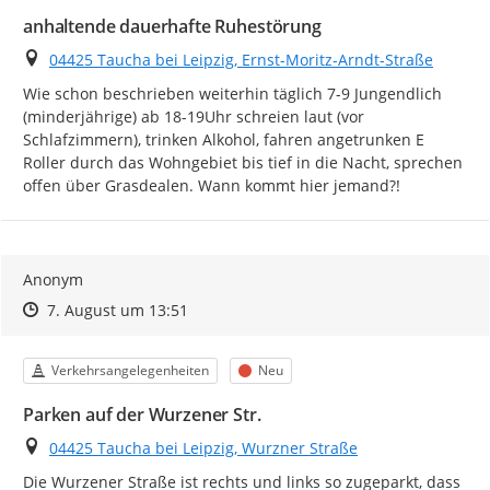
anhaltende dauerhafte Ruhestörung
Ort
04425 Taucha bei Leipzig, Ernst-Moritz-Arndt-Straße
Wie schon beschrieben weiterhin täglich 7-9 Jungendlich 
(minderjährige) ab 18-19Uhr schreien laut (vor 
Schlafzimmern), trinken Alkohol, fahren angetrunken E 
Roller durch das Wohngebiet bis tief in die Nacht, sprechen 
offen über Grasdealen. Wann kommt hier jemand?!
Anonym
Zeitpunkt des Erstellens
Zeitpunkt des Erstellens
Zur Äußerung
7. August um 13:51
Kategorie
Status
Verkehrsangelegenheiten
Neu
Parken auf der Wurzener Str.
Ort
04425 Taucha bei Leipzig, Wurzner Straße
Die Wurzener Straße ist rechts und links so zugeparkt, dass 