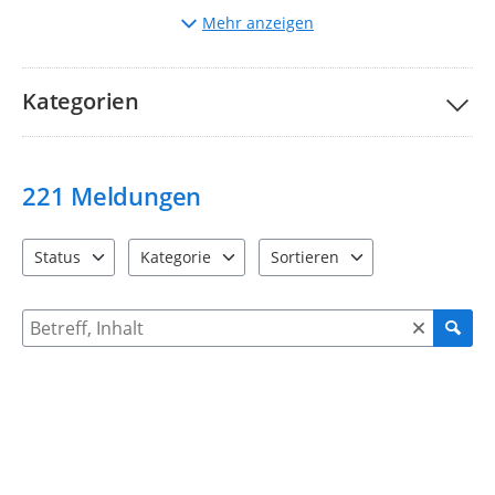
Auswahl
der entsprechenden Kategorie.
Mehr anzeigen
Beschreibung
des Mangels und ggf. Hochladen von
Bildern.
Bitte nehmen Sie unsere Teilnahmebedingungen und
FAQs
Kategorien
zur Kenntnis.
Ihre Stadtverwaltung Taucha
221
Meldungen
Status
Kategorie
Sortieren
4 Einträge verfügbar. Benutzen Sie "Pfeiltaste oben" und "Pfeil
12 Einträge verfügbar. Benutzen Sie "Pfeiltaste o
2 Einträge verfügbar. Benutzen 
Suche nach Meldungen und Kommentaren