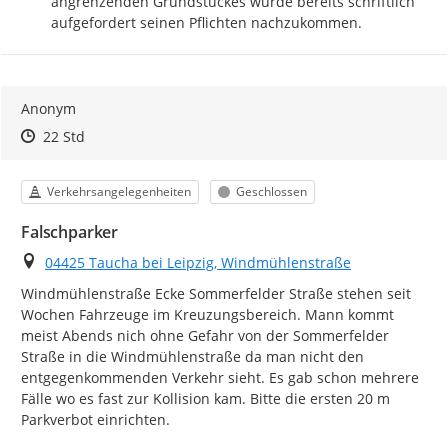
angrenzenden Grundstückes wurde bereits schriftlich 
aufgefordert seinen Pflichten nachzukommen.
Anonym
Zeitpunkt des Erstellens
Zeitpunkt des Erstellens
Zur Äußerung
22 Std
Kategorie
Status
Verkehrsangelegenheiten
Geschlossen
Falschparker
Ort
04425 Taucha bei Leipzig, Windmühlenstraße
Windmühlenstraße Ecke Sommerfelder Straße stehen seit 
Wochen Fahrzeuge im Kreuzungsbereich. Mann kommt 
meist Abends nich ohne Gefahr von der Sommerfelder 
Straße in die Windmühlenstraße da man nicht den 
entgegenkommenden Verkehr sieht. Es gab schon mehrere 
Fälle wo es fast zur Kollision kam. Bitte die ersten 20 m 
Parkverbot einrichten.