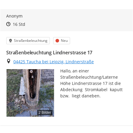
Anonym
Zeitpunkt des Erstellens
Zeitpunkt des Erstellens
Zur Äußerung
16 Std
Kategorie
Status
Straßenbeleuchtung
Neu
Straßenbeleuchtung Lindnerstrasse 17
Ort
04425 Taucha bei Leipzig, Lindnerstraße
Hallo, an einer 
Straßenbeleuchtung/Laterne

Höhe Lindnerstrasse 17 ist die 
Abdeckung  Stromkabel  kaputt 
bzw.  liegt daneben.
2 Bilder