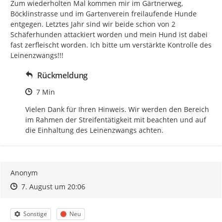
Zum wiederholten Mal kommen mir im Gärtnerweg, 
Böcklinstrasse und im Gartenverein freilaufende Hunde 
entgegen. Letztes Jahr sind wir beide schon von 2 
Schäferhunden attackiert worden und mein Hund ist dabei 
fast zerfleischt worden. Ich bitte um verstärkte Kontrolle des 
Leinenzwangs!!!
Rückmeldung
Zeitpunkt des Erstellens
7 Min
Vielen Dank für Ihren Hinweis. Wir werden den Bereich 
im Rahmen der Streifentätigkeit mit beachten und auf 
die Einhaltung des Leinenzwangs achten.
Anonym
Zeitpunkt des Erstellens
Zeitpunkt des Erstellens
Zur Äußerung
7. August um 20:06
Kategorie
Status
Sonstige
Neu