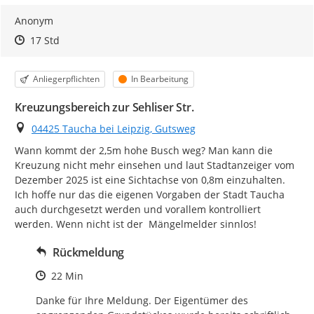
Anonym
Zeitpunkt des Erstellens
Zeitpunkt des Erstellens
Zur Äußerung
17 Std
Kategorie
Status
Anliegerpflichten
In Bearbeitung
Kreuzungsbereich zur Sehliser Str.
Ort
04425 Taucha bei Leipzig, Gutsweg
Wann kommt der 2,5m hohe Busch weg? Man kann die 
Kreuzung nicht mehr einsehen und laut Stadtanzeiger vom 
Dezember 2025 ist eine Sichtachse von 0,8m einzuhalten. 
Ich hoffe nur das die eigenen Vorgaben der Stadt Taucha 
auch durchgesetzt werden und vorallem kontrolliert 
werden. Wenn nicht ist der  Mängelmelder sinnlos!
Rückmeldung
Zeitpunkt des Erstellens
22 Min
Danke für Ihre Meldung. Der Eigentümer des 