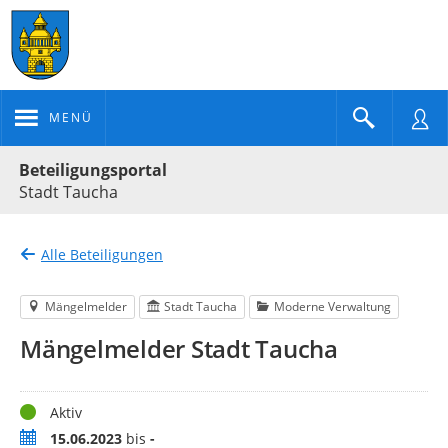
MENÜ
Portalnavigation
Beteiligungsportal
Stadt Taucha
Alle Beteiligungen
Mängelmelder
Stadt Taucha
Moderne Verwaltung
Mängelmelder Stadt Taucha
Status
Aktiv
Zeitraum
15.06.2023
bis
-