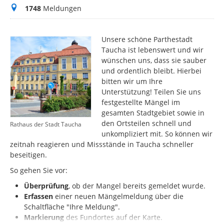
Meldungen
1748
Meldungen
Unsere schöne Parthestadt
Taucha ist lebenswert und wir
wünschen uns, dass sie sauber
und ordentlich bleibt. Hierbei
bitten wir um Ihre
Unterstützung! Teilen Sie uns
festgestellte Mängel im
gesamten Stadtgebiet sowie in
den Ortsteilen schnell und
Rathaus der Stadt Taucha
unkompliziert mit. So können wir
zeitnah reagieren und Missstände in Taucha schneller
beseitigen.
So gehen Sie vor:
Überprüfung
, ob der Mangel bereits gemeldet wurde.
Erfassen
einer neuen Mängelmeldung über die
Schaltfläche "Ihre Meldung".
Markierung
des
Fundortes auf der Karte.