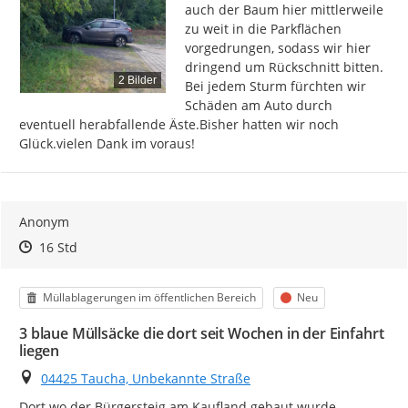
auch der Baum hier mittlerweile 
zu weit in die Parkflächen 
vorgedrungen, sodass wir hier 
dringend um Rückschnitt bitten. 
2 Bilder
Bei jedem Sturm fürchten wir 
Schäden am Auto durch 
eventuell herabfallende Äste.Bisher hatten wir noch 
Glück.vielen Dank im voraus!
Anonym
Zeitpunkt des Erstellens
Zeitpunkt des Erstellens
Zur Äußerung
16 Std
Kategorie
Status
Müllablagerungen im öffentlichen Bereich
Neu
3 blaue Müllsäcke die dort seit Wochen in der Einfahrt
liegen
Ort
04425 Taucha, Unbekannte Straße
Dort wo der Bürgersteig am Kaufland gebaut wurde.