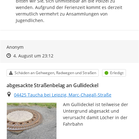
bitten wir Sie, sich unmittelbar an die Polizei zu 
wenden. Aufgrund der Ferienzeit kommt es derzeit 
vermutlich vermehrt zu Ansammlungen von 
Jugendlichen.
Anonym
Zeitpunkt des Erstellens
Zeitpunkt des Erstellens
Zur Äußerung
4. August um 23:12
Kategorie
Status
Schäden an Gehwegen, Radwegen und Straßen
Erledigt
abgesackte Straßenbelag an Gullideckel
Ort
04425 Taucha bei Leipzig, Marc-Chagall-Straße
Am Gullideckel ist teilweise der 
Untergrund abgesackt und 
verursacht damit Löcher in der 
Fahrbahn