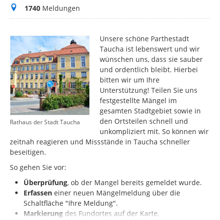
Meldungen
1740
Meldungen
Unsere schöne Parthestadt
Taucha ist lebenswert und wir
wünschen uns, dass sie sauber
und ordentlich bleibt. Hierbei
bitten wir um Ihre
Unterstützung! Teilen Sie uns
festgestellte Mängel im
gesamten Stadtgebiet sowie in
den Ortsteilen schnell und
Rathaus der Stadt Taucha
unkompliziert mit. So können wir
zeitnah reagieren und Missstände in Taucha schneller
beseitigen.
So gehen Sie vor:
Überprüfung
, ob der Mangel bereits gemeldet wurde.
Erfassen
einer neuen Mängelmeldung über die
Schaltfläche "Ihre Meldung".
Markierung
des
Fundortes auf der Karte.