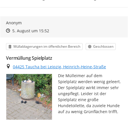
Anonym
Zeitpunkt des Erstellens
Zeitpunkt des Erstellens
Zur Äußerung
5. August um 15:52
Kategorie
Status
Müllablagerungen im öffentlichen Bereich
Geschlossen
Vermüllung Spielplatz
Ort
04425 Taucha bei Leipzig, Heinrich-Heine-Straße
Die Mülleimer auf dem 
Spielplatz werden wenig geleert. 
Der Spielplatz wirkt immer sehr 
ungepflegt. Leider ist der 
Spielplatz eine große 
Hundetoilette, da zuviele Hunde 
auf zu wenig Grünflächen trifft.