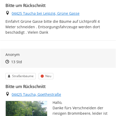
Bitte um Rückschnitt
Ort
04425 Taucha bei Leipzig, Grüne Gasse
Einfahrt Grüne Gasse bitte die Bäume auf Lichtprofil 4 
Meter schneiden . Entsorgungsfahrzeuge werden dort 
beschädigt . Vielen Dank
Anonym
Zeitpunkt des Erstellens
Zeitpunkt des Erstellens
Zur Äußerung
13 Std
Kategorie
Status
Straßenbäume
Neu
Bitte um Rückschnitt
Ort
04425 Taucha, Goethestraße
Hallo,

Danke fürs Verschneiden der 
riesigen Brommbeere, leider ist 