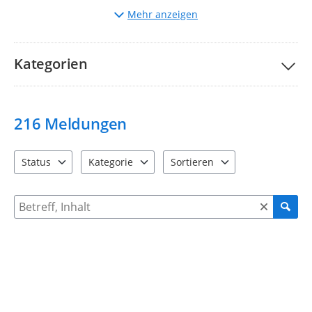
Auswahl
der entsprechenden Kategorie.
Mehr anzeigen
Beschreibung
des Mangels und ggf. Hochladen von
Bildern.
Bitte nehmen Sie unsere Teilnahmebedingungen und
FAQs
Kategorien
zur Kenntnis.
Ihre Stadtverwaltung Taucha
216
Meldungen
Status
Kategorie
Sortieren
4 Einträge verfügbar. Benutzen Sie "Pfeiltaste oben" und "Pfeil
12 Einträge verfügbar. Benutzen Sie "Pfeiltaste o
2 Einträge verfügbar. Benutzen 
Suche nach Meldungen und Kommentaren