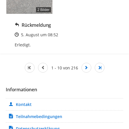
2 Bilder
Rückmeldung
Zeitpunkt des Erstellens
5. August um 08:52
Erledigt.
1 - 10 von 216
Informationen
Kontakt
Teilnahmebedingungen
Datenschutzerklärung