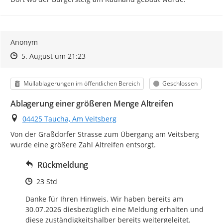
Anonym
Zeitpunkt des Erstellens
Zeitpunkt des Erstellens
Zur Äußerung
5. August um 21:23
Kategorie
Status
Müllablagerungen im öffentlichen Bereich
Geschlossen
Ablagerung einer größeren Menge Altreifen
Ort
04425 Taucha, Am Veitsberg
Von der Graßdorfer Strasse zum Übergang am Veitsberg 
wurde eine größere Zahl Altreifen entsorgt.
Rückmeldung
Zeitpunkt des Erstellens
23 Std
Danke für Ihren Hinweis. Wir haben bereits am 
30.07.2026 diesbezüglich eine Meldung erhalten und 
diese zuständigkeitshalber bereits weitergeleitet.