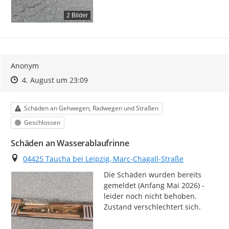
2 Bilder
Anonym
Zeitpunkt des Erstellens
Zeitpunkt des Erstellens
Zur Äußerung
4. August um 23:09
Kategorie
Schäden an Gehwegen, Radwegen und Straßen
Status
Geschlossen
Schäden an Wasserablaufrinne
Ort
04425 Taucha bei Leipzig, Marc-Chagall-Straße
Die Schäden wurden bereits 
gemeldet (Anfang Mai 2026) - 
leider noch nicht behoben.

Zustand verschlechtert sich.