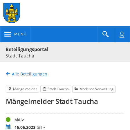
MENÜ
Portalnavigation
Beteiligungsportal
Stadt Taucha
Alle Beteiligungen
Mängelmelder
Stadt Taucha
Moderne Verwaltung
Mängelmelder Stadt Taucha
Status
Aktiv
Zeitraum
15.06.2023
bis
-