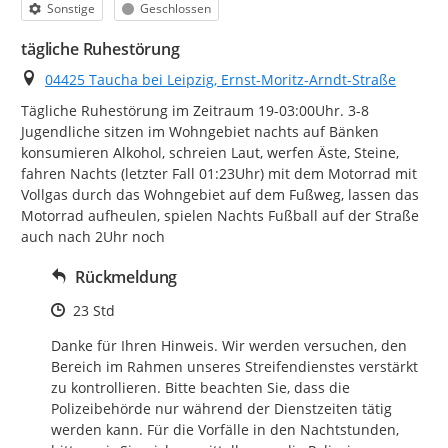
Kategorie
Status
Sonstige
Geschlossen
tägliche Ruhestörung
Ort
04425 Taucha bei Leipzig, Ernst-Moritz-Arndt-Straße
Tägliche Ruhestörung im Zeitraum 19-03:00Uhr. 3-8 
Jugendliche sitzen im Wohngebiet nachts auf Bänken 
konsumieren Alkohol, schreien Laut, werfen Äste, Steine, 
fahren Nachts (letzter Fall 01:23Uhr) mit dem Motorrad mit 
Vollgas durch das Wohngebiet auf dem Fußweg, lassen das 
Motorrad aufheulen, spielen Nachts Fußball auf der Straße 
auch nach 2Uhr noch
Rückmeldung
Zeitpunkt des Erstellens
23 Std
Danke für Ihren Hinweis. Wir werden versuchen, den 
Bereich im Rahmen unseres Streifendienstes verstärkt 
zu kontrollieren. Bitte beachten Sie, dass die 
Polizeibehörde nur während der Dienstzeiten tätig 
werden kann. Für die Vorfälle in den Nachtstunden, 