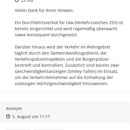
23 Std
Vielen Dank für Ihren Hinweis.

Ein Durchfahrtsverbot für Lkw (Verkehrszeichen 253) ist 
bereits eingerichtet und wird regelmäßig überwacht 
sowie konsequent durchgesetzt.

Darüber hinaus wird der Verkehr im Wohngebiet 
täglich durch den Gemeindevollzugsdienst, die 
Verkehrspolizeiinspektion und die Bürgerpolizei 
bestreift und kontrolliert. Zusätzlich sind bereits zwei 
Geschwindigkeitsanzeigen (Smiley-Tafeln) im Einsatz, 
um die Verkehrsteilnehmer auf die Einhaltung der 
zulässigen Höchstgeschwindigkeit hinzuweisen.
Anonym
Zeitpunkt des Erstellens
Zeitpunkt des Erstellens
Zur Äußerung
5. August um 11:17