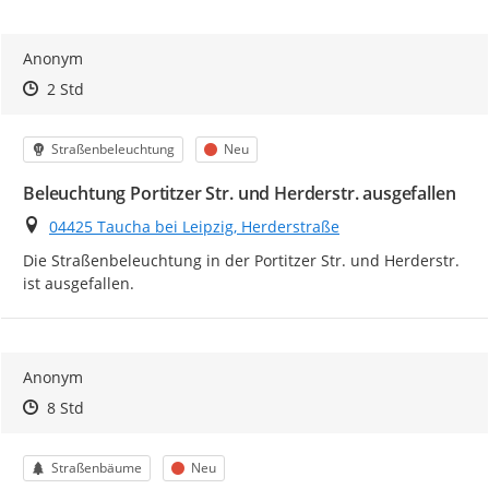
Anonym
Zeitpunkt des Erstellens
Zeitpunkt des Erstellens
Zur Äußerung
2 Std
Kategorie
Status
Straßenbeleuchtung
Neu
Beleuchtung Portitzer Str. und Herderstr. ausgefallen
Ort
04425 Taucha bei Leipzig, Herderstraße
Die Straßenbeleuchtung in der Portitzer Str. und Herderstr. 
ist ausgefallen.
Anonym
Zeitpunkt des Erstellens
Zeitpunkt des Erstellens
Zur Äußerung
8 Std
Kategorie
Status
Straßenbäume
Neu