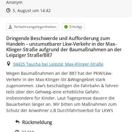
Anonym
Zeitpunkt des Erstellens
Zeitpunkt des Erstellens
Zur Äußerung
5. August um 14:42
Kategorie
Status
Verkehrsangelegenheiten
Erledigt
Dringende Beschwerde und Aufforderung zum
Handeln – unzumutbarer Lkw-Verkehr in der Max-
Klinger-Straße aufgrund der Baumaßnahmen an der
Leipziger Straße/B87
Ort
04425 Taucha bei Leipzig, Max-Klinger-Straße
Wegen Baumaßnahmen an der B87 hat der PKW/Lkw-
Verkehr in der Max-Klinger-Str.&Wogngebiet stark 
zugenommen. Lkw‘s beschädigen die Fahrbahn & fahren 
teils über den Gehweg–eine erhebliche Gefahr, 
insbesondere für Kinder. Laut Tagespresse dauern die 
Bauarbeiten länger an. Wir bitten um Maßnahmen zum 
Schutz der Anwohner z.B Durchfahrtsverbot für LKW‘s
Rückmeldung
Zeitpunkt des Erstellens