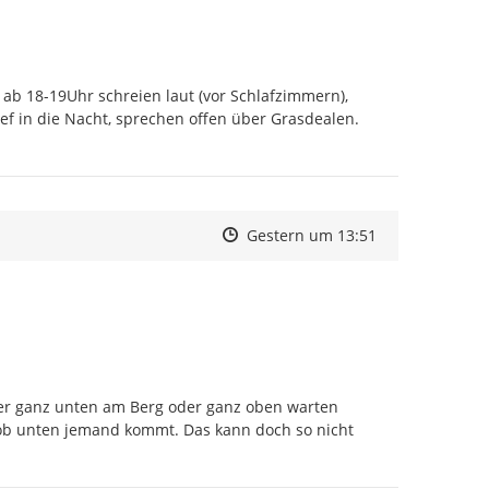
ab 18-19Uhr schreien laut (vor Schlafzimmern), 
ef in die Nacht, sprechen offen über Grasdealen. 
Zeitpunkt des Erstellens
Zeitpunkt des Erstellens
Zur Äußerung
Gestern um 13:51
er ganz unten am Berg oder ganz oben warten 
b unten jemand kommt. Das kann doch so nicht 