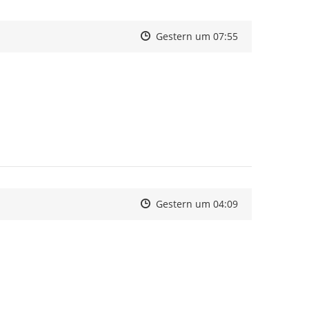
Zeitpunkt des Erstellens
Zeitpunkt des Erstellens
Zur Äußerung
Gestern um 07:55
Zeitpunkt des Erstellens
Zeitpunkt des Erstellens
Zur Äußerung
Gestern um 04:09