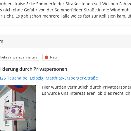
hlenstraße Ecke Sommerfelder Straße stehen seit Wochen Fahrz
s nich ohne Gefahr von der Sommerfelder Straße in die Windmüh
r sieht. Es gab schon mehrere Fälle wo es fast zur Kollision kam. B
ym
egorie
Status
rkehrsangelegenheiten
Neu
ilderung durch Privatpersonen
425 Taucha bei Leipzig, Matthias-Erzberger-Straße
Hier wurden vermutlich durch Privatpersonen
Es würde uns interessieren, ob dies rechtlich 