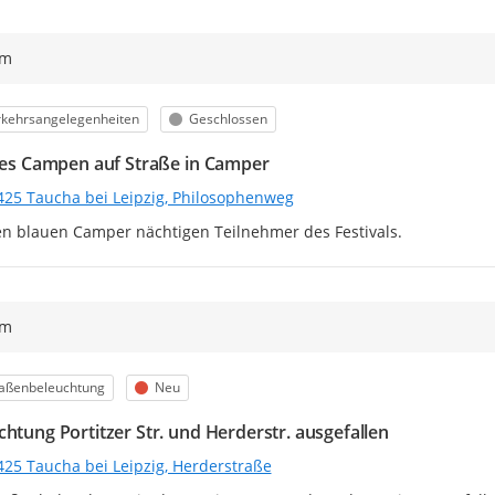
ym
egorie
Status
rkehrsangelegenheiten
Geschlossen
ales Campen auf Straße in Camper
425 Taucha bei Leipzig, Philosophenweg
en blauen Camper nächtigen Teilnehmer des Festivals.
ym
egorie
Status
raßenbeleuchtung
Neu
chtung Portitzer Str. und Herderstr. ausgefallen
425 Taucha bei Leipzig, Herderstraße