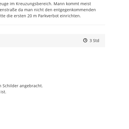
euge im Kreuzungsbereich. Mann kommt meist 
lenstraße da man nicht den entgegenkommenden 
itte die ersten 20 m Parkverbot einrichten.
Zeitpunkt des Erstell
Zeitpunkt des Erstel
Zur Äußerung
3 Std
 Schilder angebracht.

ist.