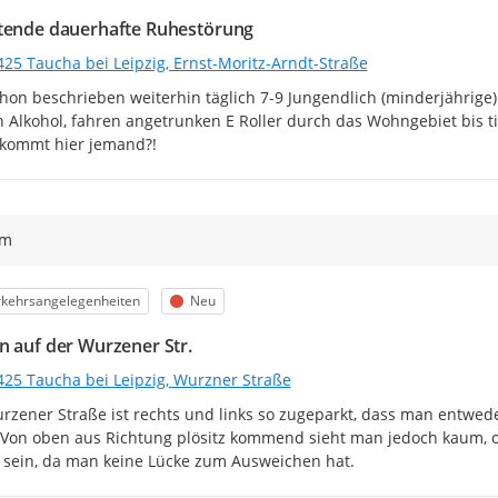
tende dauerhafte Ruhestörung
425 Taucha bei Leipzig, Ernst-Moritz-Arndt-Straße
hon beschrieben weiterhin täglich 7-9 Jungendlich (minderjährige) 
n Alkohol, fahren angetrunken E Roller durch das Wohngebiet bis ti
kommt hier jemand?!
ym
egorie
Status
rkehrsangelegenheiten
Neu
n auf der Wurzener Str.
425 Taucha bei Leipzig, Wurzner Straße
rzener Straße ist rechts und links so zugeparkt, dass man entwed
Von oben aus Richtung plösitz kommend sieht man jedoch kaum, o
g sein, da man keine Lücke zum Ausweichen hat.