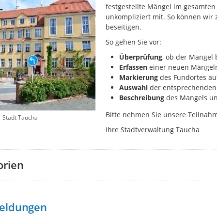
festgestellte Mängel im gesamten 
unkompliziert mit. So können wir
beseitigen.
So gehen Sie vor:
Überprüfung
, ob der Mangel 
Erfassen
einer neuen Mängelm
Markierung
des
Fundortes auf
Auswahl
der entsprechenden 
Beschreibung
des Mangels un
Bitte nehmen Sie unsere Teilna
r Stadt Taucha
Ihre Stadtverwaltung Taucha
orien
eldungen