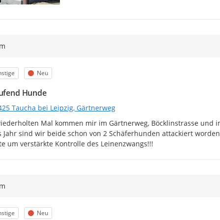
ym
egorie
Status
stige
Neu
aufend Hunde
425 Taucha bei Leipzig, Gärtnerweg
ederholten Mal kommen mir im Gärtnerweg, Böcklinstrasse und im
s Jahr sind wir beide schon von 2 Schäferhunden attackiert worden 
tte um verstärkte Kontrolle des Leinenzwangs!!!
ym
egorie
Status
stige
Neu