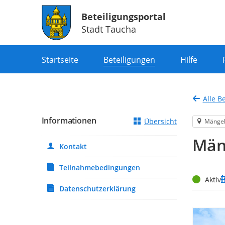
Beteiligungsportal
Stadt Taucha
Portalnavigation
Startseite
Beteiligungen
Hilfe
Alle B
Informationen
Übersicht
Mänge
Män
Kontakt
Teilnahmebedingungen
Status
Z
Aktiv
Datenschutzerklärung