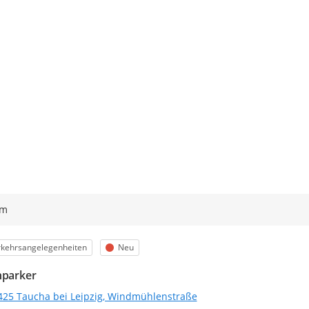
ym
egorie
Status
rkehrsangelegenheiten
Neu
hparker
425 Taucha bei Leipzig, Windmühlenstraße