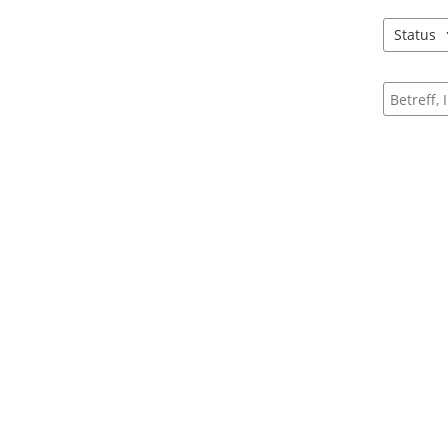
Status
4 Einträg
Suche na