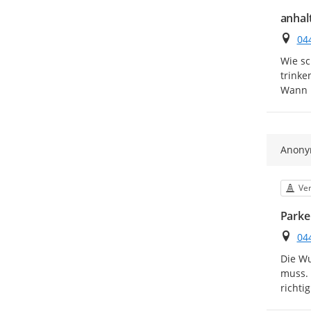
anhal
Ort
04
Wie sc
trinke
Wann 
Anon
Kat
Ve
Parke
Ort
04
Die Wu
muss. 
richti