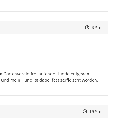
Zeitpunkt des Erstell
Zeitpunkt des Erstel
Zur Äußerung
6 Std
 Gartenverein freilaufende Hunde entgegen. 
und mein Hund ist dabei fast zerfleischt worden. 
Zeitpunkt des Erstelle
Zeitpunkt des Erstell
Zur Äußerung
19 Std