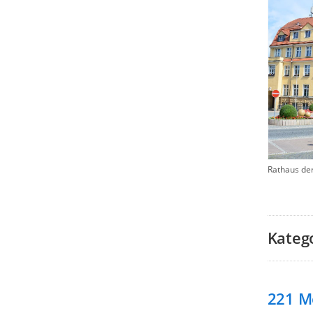
Rathaus de
Kateg
221
M