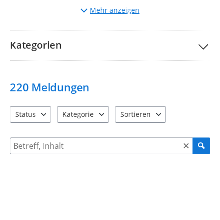
Auswahl
der entsprechenden Kategorie.
Mehr anzeigen
Beschreibung
des Mangels und ggf. Hochladen von
Bildern.
Bitte nehmen Sie unsere Teilnahmebedingungen und
FAQs
Kategorien
zur Kenntnis.
Ihre Stadtverwaltung Taucha
220
Meldungen
Status
Kategorie
Sortieren
4 Einträge verfügbar. Benutzen Sie "Pfeiltaste oben" und "Pfeil
12 Einträge verfügbar. Benutzen Sie "Pfeiltaste o
2 Einträge verfügbar. Benutzen 
Suche nach Meldungen und Kommentaren