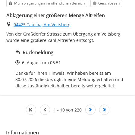
Kategorie
Status
Müllablagerungen im öffentlichen Bereich
Geschlossen
Ablagerung einer größeren Menge Altreifen
Ort
04425 Taucha, Am Veitsberg
Von der Graßdorfer Strasse zum Übergang am Veitsberg 
wurde eine größere Zahl Altreifen entsorgt.
Rückmeldung
Zeitpunkt des Erstellens
6. August um 06:51
Danke für Ihren Hinweis. Wir haben bereits am 
30.07.2026 diesbezüglich eine Meldung erhalten und 
diese zuständigkeitshalber bereits weitergeleitet.
1 - 10 von 220
Informationen