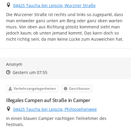
Ort
04425 Taucha bei Leipzig, Wurzner Straße
Die Wurzener Straße ist rechts und links so zugeparkt, dass 
man entweder ganz unten am Berg oder ganz oben warten 
muss. Von oben aus Richtung plösitz kommend sieht man 
jedoch kaum, ob unten jemand kommt. Das kann doch so 
nicht richtig sein, da man keine Lücke zum Ausweichen hat.
Anonym
Zeitpunkt des Erstellens
Zeitpunkt des Erstellens
Zur Äußerung
Gestern um 07:55
Kategorie
Status
Verkehrsangelegenheiten
Geschlossen
Illegales Campen auf Straße in Camper
Ort
04425 Taucha bei Leipzig, Philosophenweg
In einen blauen Camper nächtigen Teilnehmer des 
Festivals.