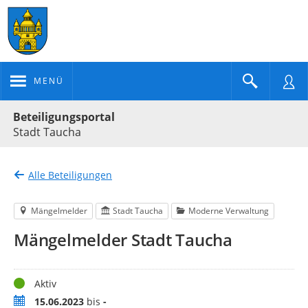
MENÜ
Portalnavigation
Beteiligungsportal
Stadt Taucha
Alle Beteiligungen
Mängelmelder
Stadt Taucha
Moderne Verwaltung
Mängelmelder Stadt Taucha
Status
Aktiv
Zeitraum
15.06.2023
bis
-