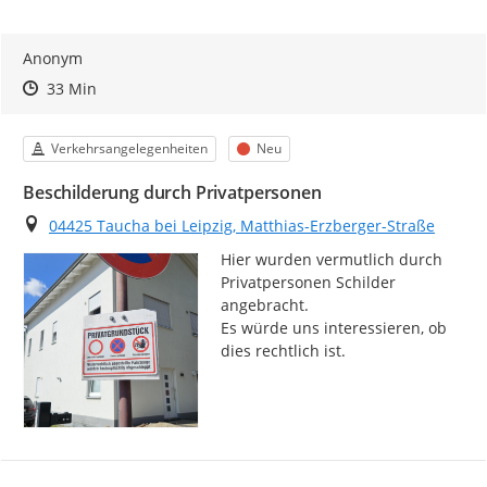
Anonym
Zeitpunkt des Erstellens
Zeitpunkt des Erstellens
Zur Äußerung
33 Min
Kategorie
Status
Verkehrsangelegenheiten
Neu
Beschilderung durch Privatpersonen
Ort
04425 Taucha bei Leipzig, Matthias-Erzberger-Straße
Hier wurden vermutlich durch 
Privatpersonen Schilder 
angebracht.

Es würde uns interessieren, ob 
dies rechtlich ist.