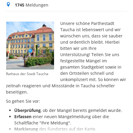
Meldungen
1745
Meldungen
Unsere schöne Parthestadt
Taucha ist lebenswert und wir
wünschen uns, dass sie sauber
und ordentlich bleibt. Hierbei
bitten wir um Ihre
Unterstützung! Teilen Sie uns
festgestellte Mängel im
gesamten Stadtgebiet sowie in
den Ortsteilen schnell und
Rathaus der Stadt Taucha
unkompliziert mit. So können wir
zeitnah reagieren und Missstände in Taucha schneller
beseitigen.
So gehen Sie vor:
Überprüfung
, ob der Mangel bereits gemeldet wurde.
Erfassen
einer neuen Mängelmeldung über die
Schaltfläche "Ihre Meldung".
Markierung
des
Fundortes auf der Karte.