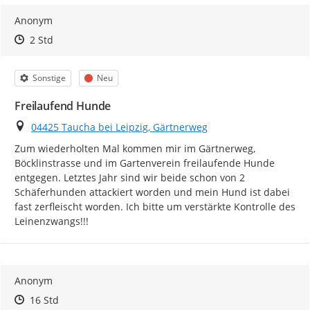
Anonym
Zeitpunkt des Erstellens
Zeitpunkt des Erstellens
Zur Äußerung
2 Std
Kategorie
Status
Sonstige
Neu
Freilaufend Hunde
Ort
04425 Taucha bei Leipzig, Gärtnerweg
Zum wiederholten Mal kommen mir im Gärtnerweg, 
Böcklinstrasse und im Gartenverein freilaufende Hunde 
entgegen. Letztes Jahr sind wir beide schon von 2 
Schäferhunden attackiert worden und mein Hund ist dabei 
fast zerfleischt worden. Ich bitte um verstärkte Kontrolle des 
Leinenzwangs!!!
Anonym
Zeitpunkt des Erstellens
Zeitpunkt des Erstellens
Zur Äußerung
16 Std