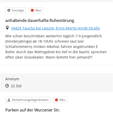
Kategorie
Status
Sonstige
Neu
anhaltende dauerhafte Ruhestörung
Ort
04425 Taucha bei Leipzig, Ernst-Moritz-Arndt-Straße
Wie schon beschrieben weiterhin täglich 7-9 Jungendlich 
(minderjährige) ab 18-19Uhr schreien laut (vor 
Schlafzimmern), trinken Alkohol, fahren angetrunken E 
Roller durch das Wohngebiet bis tief in die Nacht, sprechen 
offen über Grasdealen. Wann kommt hier jemand?!
Anonym
Zeitpunkt des Erstellens
Zeitpunkt des Erstellens
Zur Äußerung
22 Std
Kategorie
Status
Verkehrsangelegenheiten
Neu
Parken auf der Wurzener Str.