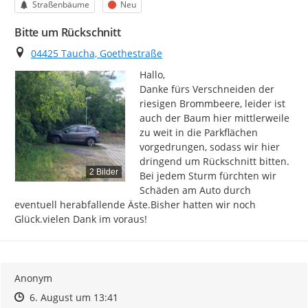
Kategorie
Status
Straßenbäume
Neu
Bitte um Rückschnitt
Ort
04425 Taucha, Goethestraße
Hallo,

Danke fürs Verschneiden der 
riesigen Brommbeere, leider ist 
auch der Baum hier mittlerweile 
zu weit in die Parkflächen 
vorgedrungen, sodass wir hier 
dringend um Rückschnitt bitten. 
2 Bilder
Bei jedem Sturm fürchten wir 
Schäden am Auto durch 
eventuell herabfallende Äste.Bisher hatten wir noch 
Glück.vielen Dank im voraus!
Anonym
Zeitpunkt des Erstellens
Zeitpunkt des Erstellens
Zur Äußerung
6. August um 13:41