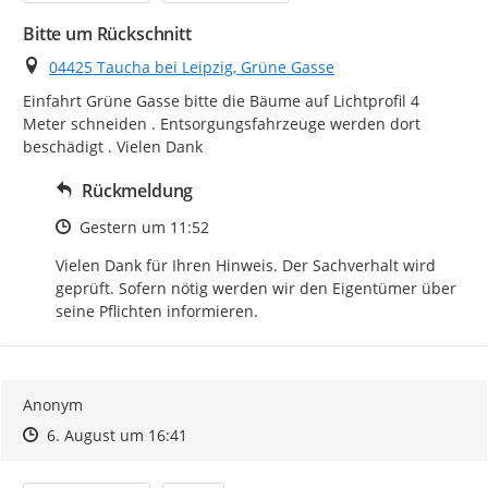
Bitte um Rückschnitt
Ort
04425 Taucha bei Leipzig, Grüne Gasse
Einfahrt Grüne Gasse bitte die Bäume auf Lichtprofil 4 
Meter schneiden . Entsorgungsfahrzeuge werden dort 
beschädigt . Vielen Dank
Rückmeldung
Zeitpunkt des Erstellens
Gestern um 11:52
Vielen Dank für Ihren Hinweis. Der Sachverhalt wird 
geprüft. Sofern nötig werden wir den Eigentümer über 
seine Pflichten informieren.
Anonym
Zeitpunkt des Erstellens
Zeitpunkt des Erstellens
Zur Äußerung
6. August um 16:41