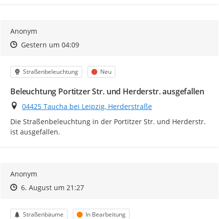
Anonym
Zeitpunkt des Erstellens
Zeitpunkt des Erstellens
Zur Äußerung
Gestern um 04:09
Kategorie
Status
Straßenbeleuchtung
Neu
Beleuchtung Portitzer Str. und Herderstr. ausgefallen
Ort
04425 Taucha bei Leipzig, Herderstraße
Die Straßenbeleuchtung in der Portitzer Str. und Herderstr. 
ist ausgefallen.
Anonym
Zeitpunkt des Erstellens
Zeitpunkt des Erstellens
Zur Äußerung
6. August um 21:27
Kategorie
Status
Straßenbäume
In Bearbeitung