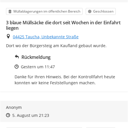
Kategorie
Status
Müllablagerungen im öffentlichen Bereich
Geschlossen
3 blaue Müllsäcke die dort seit Wochen in der Einfahrt
liegen
Ort
04425 Taucha, Unbekannte Straße
Dort wo der Bürgersteig am Kaufland gebaut wurde.
Rückmeldung
Zeitpunkt des Erstellens
Gestern um 11:47
Danke für Ihren Hinweis. Bei der Kontrollfahrt heute 
konnten wir keine Feststellungen machen.
Anonym
Zeitpunkt des Erstellens
Zeitpunkt des Erstellens
Zur Äußerung
5. August um 21:23