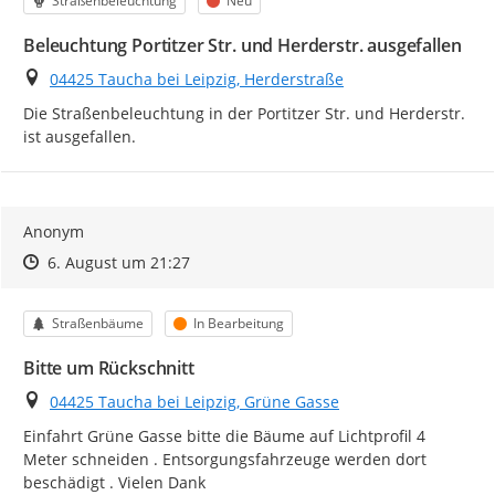
Straßenbeleuchtung
Neu
Beleuchtung Portitzer Str. und Herderstr. ausgefallen
Ort
04425 Taucha bei Leipzig, Herderstraße
Die Straßenbeleuchtung in der Portitzer Str. und Herderstr. 
ist ausgefallen.
Anonym
Zeitpunkt des Erstellens
Zeitpunkt des Erstellens
Zur Äußerung
6. August um 21:27
Kategorie
Status
Straßenbäume
In Bearbeitung
Bitte um Rückschnitt
Ort
04425 Taucha bei Leipzig, Grüne Gasse
Einfahrt Grüne Gasse bitte die Bäume auf Lichtprofil 4 
Meter schneiden . Entsorgungsfahrzeuge werden dort 
beschädigt . Vielen Dank