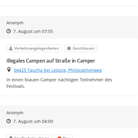
Anonym
Zeitpunkt des Erstellens
Zeitpunkt des Erstellens
Zur Äußerung
7. August um 07:55
Kategorie
Status
Verkehrsangelegenheiten
Geschlossen
Illegales Campen auf Straße in Camper
Ort
04425 Taucha bei Leipzig, Philosophenweg
In einen blauen Camper nächtigen Teilnehmer des 
Festivals.
Anonym
Zeitpunkt des Erstellens
Zeitpunkt des Erstellens
Zur Äußerung
7. August um 04:09
Kategorie
Status