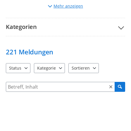
Auswahl
der entsprechenden Kategorie.
Mehr anzeigen
Beschreibung
des Mangels und ggf. Hochladen von
Bildern.
Bitte nehmen Sie unsere Teilnahmebedingungen und
FAQs
Kategorien
zur Kenntnis.
Ihre Stadtverwaltung Taucha
221
Meldungen
Status
Kategorie
Sortieren
4 Einträge verfügbar. Benutzen Sie "Pfeiltaste oben" und "Pfeil
12 Einträge verfügbar. Benutzen Sie "Pfeiltaste o
2 Einträge verfügbar. Benutzen 
Suche nach Meldungen und Kommentaren