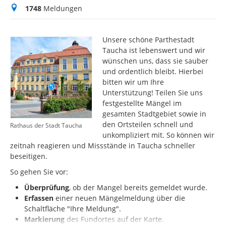
Meldungen
1748
Meldungen
Unsere schöne Parthestadt
Taucha ist lebenswert und wir
wünschen uns, dass sie sauber
und ordentlich bleibt. Hierbei
bitten wir um Ihre
Unterstützung! Teilen Sie uns
festgestellte Mängel im
gesamten Stadtgebiet sowie in
den Ortsteilen schnell und
Rathaus der Stadt Taucha
unkompliziert mit. So können wir
zeitnah reagieren und Missstände in Taucha schneller
beseitigen.
So gehen Sie vor:
Überprüfung
, ob der Mangel bereits gemeldet wurde.
Erfassen
einer neuen Mängelmeldung über die
Schaltfläche "Ihre Meldung".
Markierung
des
Fundortes auf der Karte.