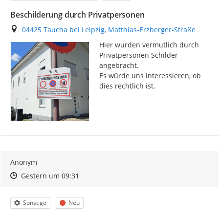
Beschilderung durch Privatpersonen
Ort
04425 Taucha bei Leipzig, Matthias-Erzberger-Straße
Hier wurden vermutlich durch 
Privatpersonen Schilder 
angebracht.

Es würde uns interessieren, ob 
dies rechtlich ist.
Anonym
Zeitpunkt des Erstellens
Zeitpunkt des Erstellens
Zur Äußerung
Gestern um 09:31
Kategorie
Status
Sonstige
Neu