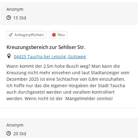
Anonym
Zeitpunkt des Erstellens
Zeitpunkt des Erstellens
Zur Äußerung
15 Std
Kategorie
Status
Anliegerpflichten
Neu
Kreuzungsbereich zur Sehliser Str.
Ort
04425 Taucha bei Leipzig, Gutsweg
Wann kommt der 2,5m hohe Busch weg? Man kann die 
Kreuzung nicht mehr einsehen und laut Stadtanzeiger vom 
Dezember 2025 ist eine Sichtachse von 0,8m einzuhalten. 
Ich hoffe nur das die eigenen Vorgaben der Stadt Taucha 
auch durchgesetzt werden und vorallem kontrolliert 
werden. Wenn nicht ist der  Mängelmelder sinnlos!
Anonym
Zeitpunkt des Erstellens
Zeitpunkt des Erstellens
Zur Äußerung
20 Std