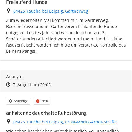
Freilaufend Hunde
Ort
04425 Taucha bei Leipzig, Gärtnerweg
Zum wiederholten Mal kommen mir im Gärtnerweg, 
Böcklinstrasse und im Gartenverein freilaufende Hunde 
entgegen. Letztes Jahr sind wir beide schon von 2 
Schäferhunden attackiert worden und mein Hund ist dabei 
fast zerfleischt worden. Ich bitte um verstärkte Kontrolle des 
Leinenzwangs!!!
Anonym
Zeitpunkt des Erstellens
Zeitpunkt des Erstellens
Zur Äußerung
7. August um 20:06
Kategorie
Status
Sonstige
Neu
anhaltende dauerhafte Ruhestörung
Ort
04425 Taucha bei Leipzig, Ernst-Moritz-Arndt-Straße
Wie schon beschrieben weiterhin täglich 7-9 Jungendlich 