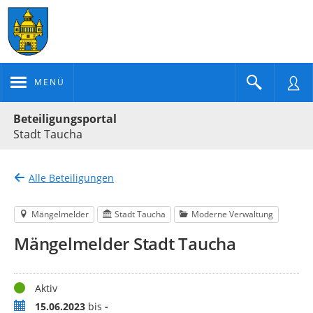
MENÜ
Portalnavigation
Beteiligungsportal
Stadt Taucha
Alle Beteiligungen
Mängelmelder
Stadt Taucha
Moderne Verwaltung
Mängelmelder Stadt Taucha
Status
Aktiv
Zeitraum
15.06.2023
bis
-