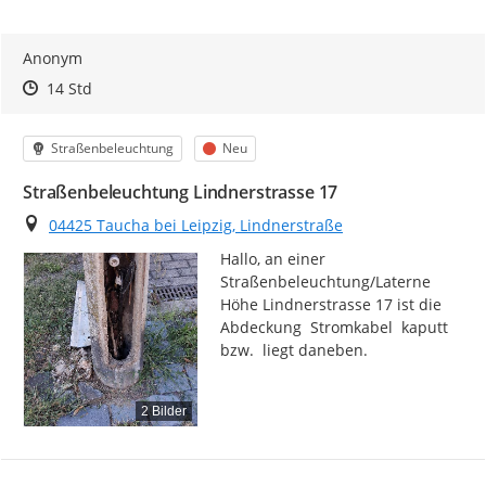
Anonym
Zeitpunkt des Erstellens
Zeitpunkt des Erstellens
Zur Äußerung
14 Std
Kategorie
Status
Straßenbeleuchtung
Neu
Straßenbeleuchtung Lindnerstrasse 17
Ort
04425 Taucha bei Leipzig, Lindnerstraße
Hallo, an einer 
Straßenbeleuchtung/Laterne

Höhe Lindnerstrasse 17 ist die 
Abdeckung  Stromkabel  kaputt 
bzw.  liegt daneben.
2 Bilder