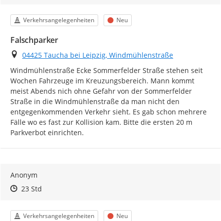
Kategorie
Status
Verkehrsangelegenheiten
Neu
Falschparker
Ort
04425 Taucha bei Leipzig, Windmühlenstraße
Windmühlenstraße Ecke Sommerfelder Straße stehen seit 
Wochen Fahrzeuge im Kreuzungsbereich. Mann kommt 
meist Abends nich ohne Gefahr von der Sommerfelder 
Straße in die Windmühlenstraße da man nicht den 
entgegenkommenden Verkehr sieht. Es gab schon mehrere 
Fälle wo es fast zur Kollision kam. Bitte die ersten 20 m 
Parkverbot einrichten.
Anonym
Zeitpunkt des Erstellens
Zeitpunkt des Erstellens
Zur Äußerung
23 Std
Kategorie
Status
Verkehrsangelegenheiten
Neu