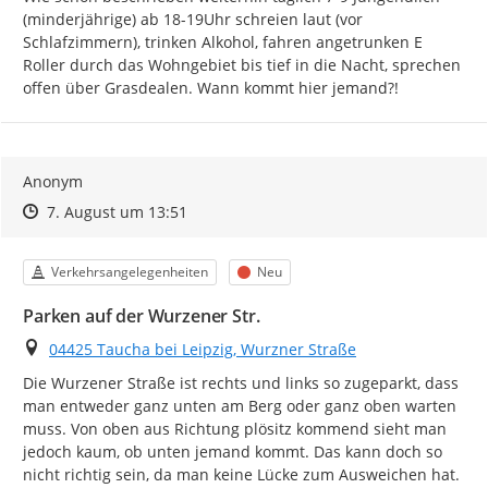
(minderjährige) ab 18-19Uhr schreien laut (vor 
Schlafzimmern), trinken Alkohol, fahren angetrunken E 
Roller durch das Wohngebiet bis tief in die Nacht, sprechen 
offen über Grasdealen. Wann kommt hier jemand?!
Anonym
Zeitpunkt des Erstellens
Zeitpunkt des Erstellens
Zur Äußerung
7. August um 13:51
Kategorie
Status
Verkehrsangelegenheiten
Neu
Parken auf der Wurzener Str.
Ort
04425 Taucha bei Leipzig, Wurzner Straße
Die Wurzener Straße ist rechts und links so zugeparkt, dass 
man entweder ganz unten am Berg oder ganz oben warten 
muss. Von oben aus Richtung plösitz kommend sieht man 
jedoch kaum, ob unten jemand kommt. Das kann doch so 
nicht richtig sein, da man keine Lücke zum Ausweichen hat.