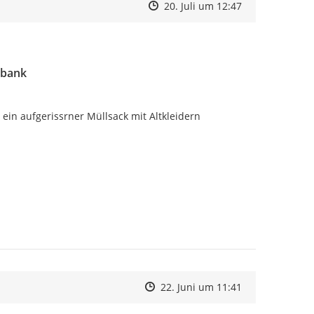
Zeitpunkt des Erstellens
Zeitpunkt des Erstellens
Zur Äußerung
20. Juli um 12:47
nbank
 ein aufgerissrner Müllsack mit Altkleidern
Zeitpunkt des Erstellens
Zeitpunkt des Erstellens
Zur Äußerung
22. Juni um 11:41