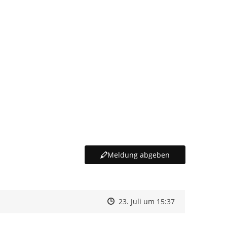
Meldung abgeben
Zeitpunkt des Erstellens
Zeitpunkt des Erstellens
Zur Äußerung
23. Juli um 15:37