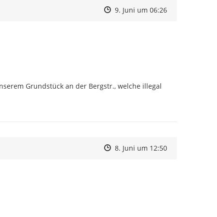
Zeitpunkt des Erstellens
Zeitpunkt des Erstellens
Zur Äußerung
9. Juni um 06:26
rem Grundstück an der Bergstr., welche illegal 
Zeitpunkt des Erstellens
Zeitpunkt des Erstellens
Zur Äußerung
8. Juni um 12:50