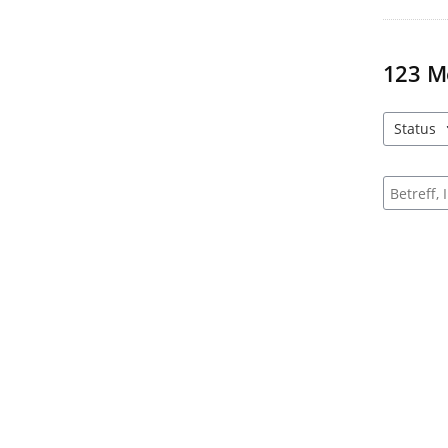
123
M
Status
2 Einträg
Suche na