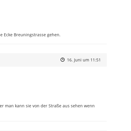
sse Ecke Breuningstrasse gehen.
Zeitpunkt des Erstellens
Zeitpunkt des Erstellens
Zur Äußerung
16. Juni um 11:51
er man kann sie von der Straße aus sehen wenn 