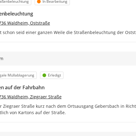
egorie
Status
raßenbeleuchtung
In Bearbeitung
enbeleuchtung
736 Waldheim, Oststraße
t schon seid einer ganzen Weile die Straßenbeleuchtung der Ostst
ym
egorie
Status
egale Müllablagerung
Erledigt
n auf der Fahrbahn
736 Waldheim, Ziegraer Straße
r Ziegraer Straße kurz nach dem Ortsausgang Gebersbach in Richt
lich von Kartons auf der Straße.