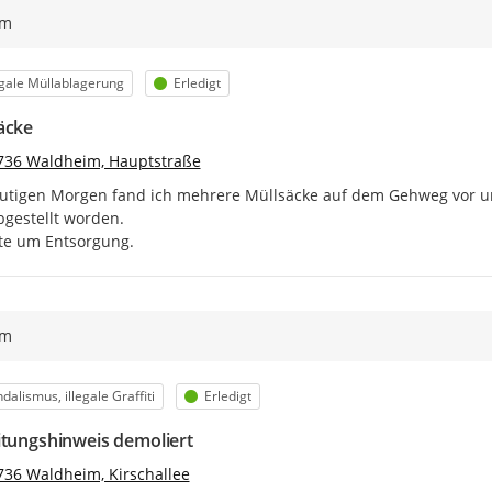
ym
egorie
Status
egale Müllablagerung
Erledigt
äcke
736 Waldheim, Hauptstraße
tigen Morgen fand ich mehrere Müllsäcke auf dem Gehweg vor unse
bgestellt worden.

tte um Entsorgung.
ym
egorie
Status
dalismus, illegale Graffiti
Erledigt
itungshinweis demoliert
736 Waldheim, Kirschallee