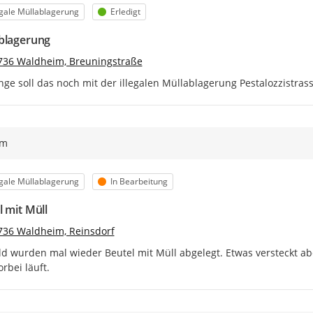
egorie
Status
egale Müllablagerung
Erledigt
blagerung
736 Waldheim, Breuningstraße
nge soll das noch mit der illegalen Müllablagerung Pestalozzistra
ym
egorie
Status
egale Müllablagerung
In Bearbeitung
l mit Müll
736 Waldheim, Reinsdorf
d wurden mal wieder Beutel mit Müll abgelegt. Etwas versteckt ab
rbei läuft.