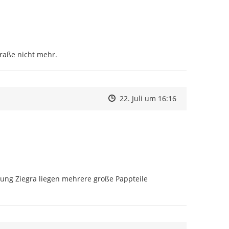
raße nicht mehr.
Zeitpunkt des Erstellens
Zeitpunkt des Erstellens
Zur Äußerung
22. Juli um 16:16
ung Ziegra liegen mehrere große Pappteile 