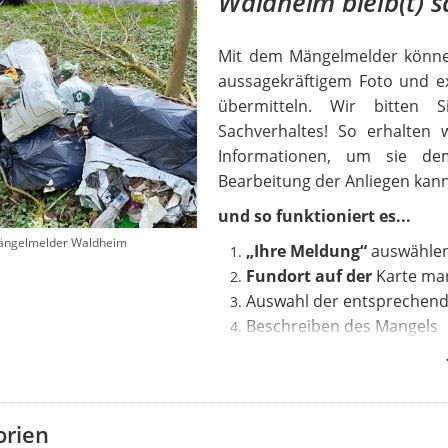
Waldheim bleib(t) s
Mit dem Mängelmelder können
aussagekräftigem Foto und ex
übermitteln. Wir bitten 
Sachverhaltes! So erhalten 
Informationen, um sie dem
Bearbeitung der Anliegen kann
und so funktioniert es...
ängelmelder Waldheim
„Ihre Meldung“
auswähle
Fundort auf der
Karte ma
Auswahl der entsprechen
Beschreiben des Mangels
Bild
hochladen
Den Status erstellter Meldu
sobald eine initiale Bearbeitu
orien