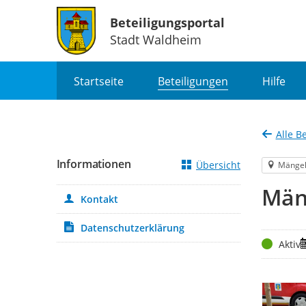
Beteiligungsportal
Stadt Waldheim
Portalnavigation
Startseite
Beteiligungen
Hilfe
Alle B
Informationen
Übersicht
Mänge
Män
Kontakt
Datenschutzerklärung
Status
Z
Aktiv