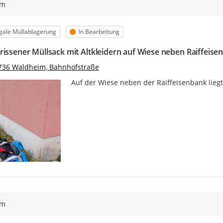
ym
egorie
Status
egale Müllablagerung
In Bearbeitung
rissener Müllsack mit Altkleidern auf Wiese neben Raiffeise
736 Waldheim, Bahnhofstraße
Auf der Wiese neben der Raiffeisenbank liegt
ym