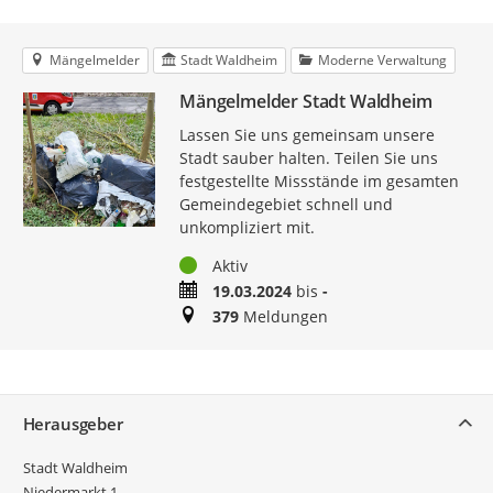
Mängelmelder
Stadt Waldheim
Moderne Verwaltung
Mängelmelder Stadt Waldheim
Lassen Sie uns gemeinsam unsere
Stadt sauber halten. Teilen Sie uns
festgestellte Missstände im gesamten
Gemeindegebiet schnell und
unkompliziert mit.
Status
Aktiv
Zeitraum
19.03.2024
bis
-
Meldungen
379
Meldungen
Service
Herausgeber
Stadt Waldheim
Niedermarkt 1