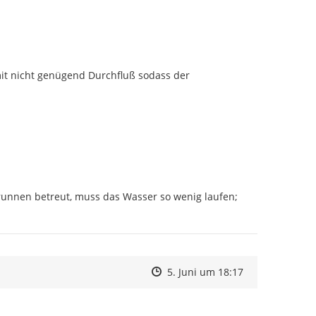
it nicht genügend Durchfluß sodass der 
unnen betreut, muss das Wasser so wenig laufen; 
Zeitpunkt des Erstellens
Zeitpunkt des Erstellens
Zur Äußerung
5. Juni um 18:17