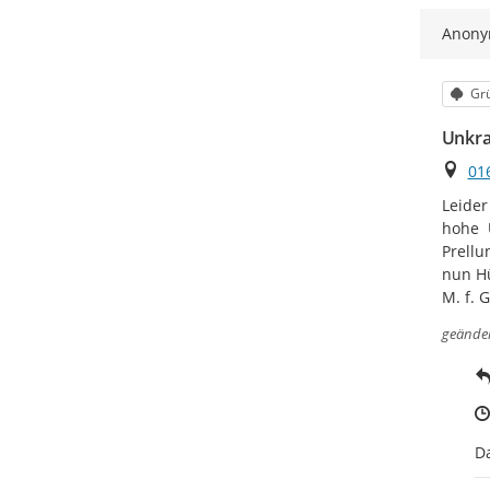
Anon
Kat
Grü
Unkra
Ort
01
Leider
hohe  
Prellu
nun Hü
M. f. 
geände
Da