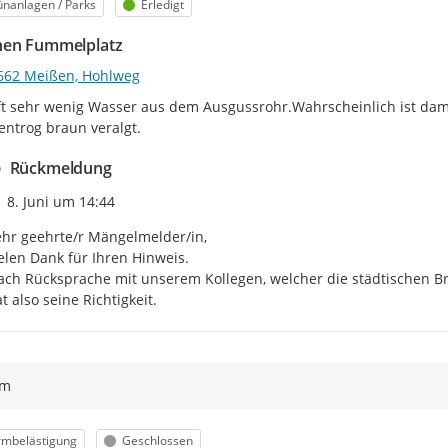
egorie
Status
nanlagen / Parks
Erledigt
en Fummelplatz
662 Meißen, Hohlweg
ft sehr wenig Wasser aus dem Ausgussrohr.Wahrscheinlich ist dam
ntrog braun veralgt.
Rückmeldung
Zeitpunkt des Erstellens
8. Juni um 14:44
hr geehrte/r Mängelmelder/in, 

elen Dank für Ihren Hinweis. 

ch Rücksprache mit unserem Kollegen, welcher die städtischen Br
t also seine Richtigkeit.
ym
egorie
Status
rmbelästigung
Geschlossen