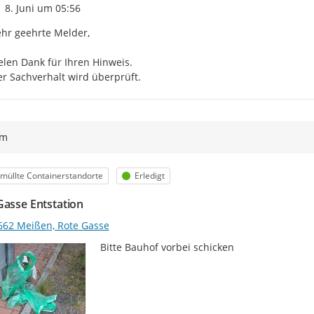
Zeitpunkt des Erstellens
8. Juni um 05:56
hr geehrte Melder,

elen Dank für Ihren Hinweis.

r Sachverhalt wird überprüft.
ym
egorie
Status
müllte Containerstandorte
Erledigt
Gasse Entstation
662 Meißen, Rote Gasse
Bitte Bauhof vorbei schicken