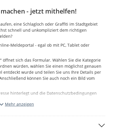
machen - jetzt mithelfen!
fen, eine Schlagloch oder Graffiti im Stadtgebiet
hst schnell und unkompliziert dem richtigen
melden?
line-Meldeportal - egal ob mit PC, Tablet oder
" öffnet sich das Formular. Wählen Sie die Kategorie
uordnen würden, wählen Sie einen möglichst genauen
l entdeckt wurde und teilen Sie uns Ihre Details per
. Anschließend können Sie auch noch ein Bild vom
resse hinterlegt und die Datenschutzbedingungen
Meldung abschicken. Ein Mitarbeiter wird sich
Mehr anzeigen
g Ihrer Meldung annehmen.
önnen Sie auf der Karte der Portalstartseite
le Bearbeitung und Freigabe stattgefunden hat.