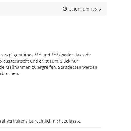
Zeitpunkt des Erstellens
Zeitpunkt des Erstellens
Zur Äußerung
5. Juni um 17:45
auses (Eigentümer *** und ***) weder das sehr 
b ausgerutscht und erlitt zum Glück nur 
nde Maßnahmen zu ergreifen. Stattdessen werden 
rbrochen.

hverhaltens ist rechtlich nicht zulässig.