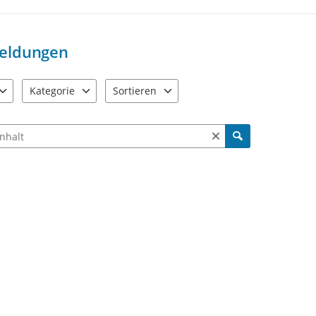
Wir behalten uns vor, beleidigen
Es wird um die Einhaltung der al
selbsverständlich auch von uns e
eldungen
Vielen Dank für Ihre Mithilfe Me
Kategorie
Sortieren
e verfügbar. Benutzen Sie "Pfeiltaste oben" und "Pfeiltaste unten"
21 Einträge verfügbar. Benutzen Sie "Pfeiltaste oben" und "Pf
2 Einträge verfügbar. Benutzen Sie "Pfeiltas
ch Meldungen und Kommentaren