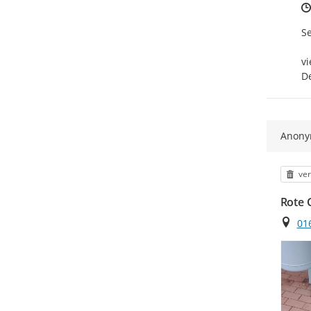
Se
vi
De
Anon
Kat
ver
Rote 
Ort
01