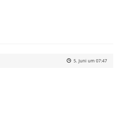
Zeitpunkt des Erstellens
Zeitpunkt des Erstellens
Zur Äußerung
5. Juni um 07:47