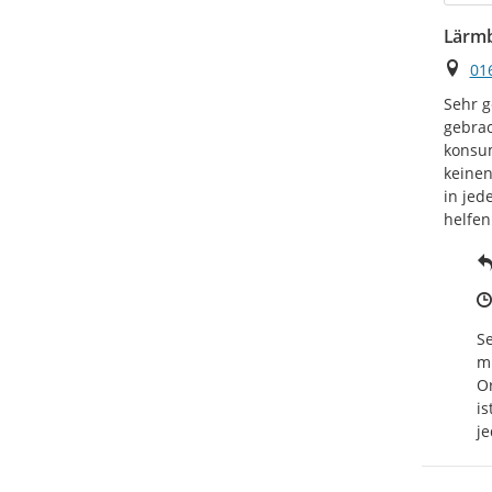
Lärmb
Ort
01
Sehr g
gebrac
konsum
keinen
in jed
helfen
Se
m
Or
is
je