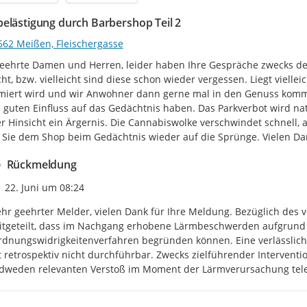
elästigung durch Barbershop Teil 2
662 Meißen, Fleischergasse
eehrte Damen und Herren, leider haben Ihre Gespräche zwecks der 
ht, bzw. vielleicht sind diese schon wieder vergessen. Liegt viell
iert wird und wir Anwohner dann gerne mal in den Genuss kommen,
 guten Einfluss auf das Gedächtnis haben. Das Parkverbot wird natü
er Hinsicht ein Ärgernis. Die Cannabiswolke verschwindet schnell, ab
 Sie dem Shop beim Gedächtnis wieder auf die Sprünge. Vielen Da
Rückmeldung
Zeitpunkt des Erstellens
22. Juni um 08:24
hr geehrter Melder, vielen Dank für Ihre Meldung. Bezüglich des v
itgeteilt, dass im Nachgang erhobene Lärmbeschwerden aufgrund 
dnungswidrigkeitenverfahren begründen können. Eine verlässlich
t retrospektiv nicht durchführbar. Zwecks zielführender Intervent
dweden relevanten Verstoß im Moment der Lärmverursachung telef