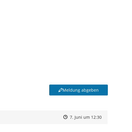
Meldung abgeben
Zeitpunkt des Erstellens
Zeitpunkt des Erstellens
Zur Äußerung
7. Juni um 12:30