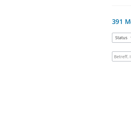
391
M
Status
3 Einträg
Suche na