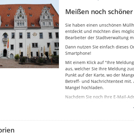
Meißen noch schöner 
Sie haben einen unschönen Müllhau
entdeckt und möchten dies möglic
Bearbeiter der Stadtverwaltung 
Dann nutzen Sie einfach dieses On
Smartphone!
Mit einem Klick auf "Ihre Meldung
aus, welcher Sie Ihre Meldung z
Punkt auf der Karte, wo der Mange
Betreff- und Nachrichtentext mit
Mangel hochladen.
Nachdem Sie noch Ihre E-Mail-Ad
akzeptiert haben, können Sie die 
schnellstmöglich der Bearbeitun
Den Status erstellter Meldungen k
nachverfolgen, sobald eine initia
orien