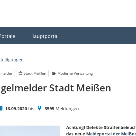
Portale
Hauptportal
eteiligungen
lmelder
Stadt Meißen
Moderne Verwaltung
gelmelder Stadt Meißen
eitraum
Meldungen
16.09.2020
bis
-
3595
Meldungen
Achtung! Defekte Straßenbeleucht
das neue
Meldeportal der Meißn