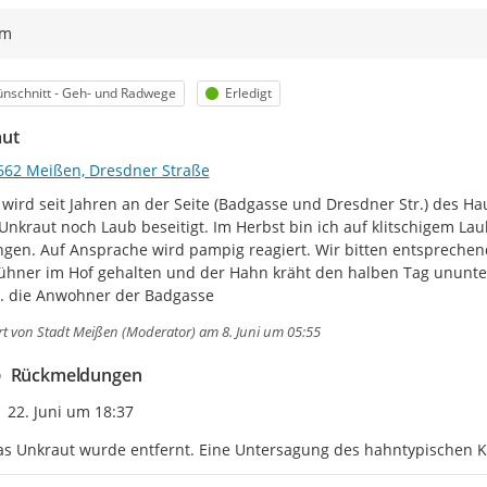
ym
egorie
Status
nschnitt - Geh- und Radwege
Erledigt
ut
662 Meißen, Dresdner Straße
 wird seit Jahren an der Seite (Badgasse und Dresdner Str.) des H
Unkraut noch Laub beseitigt. Im Herbst bin ich auf klitschigem Lau
ngen. Auf Ansprache wird pampig reagiert. Wir bitten entspreche
hner im Hof gehalten und der Hahn kräht den halben Tag ununte
G. die Anwohner der Badgasse
rt von
Stadt Meißen (Moderator)
am 8. Juni um 05:55
Rückmeldungen
Zeitpunkt des Erstellens
22. Juni um 18:37
s Unkraut wurde entfernt. Eine Untersagung des hahntypischen Krä