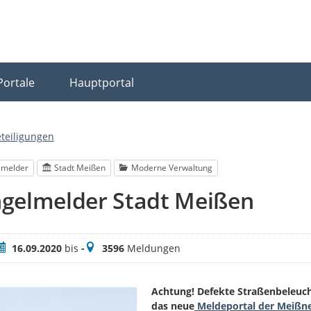
Portale
Hauptportal
eteiligungen
lmelder
Stadt Meißen
Moderne Verwaltung
gelmelder Stadt Meißen
eitraum
Meldungen
16.09.2020
bis
-
3596
Meldungen
Achtung! Defekte Straßenbeleucht
das neue
Meldeportal der Meißn