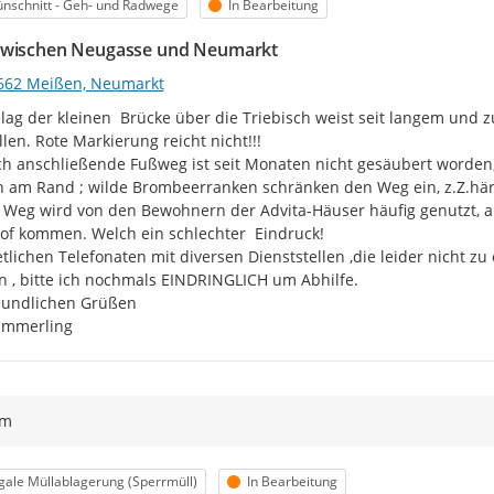
egorie
Status
nschnitt - Geh- und Radwege
In Bearbeitung
wischen Neugasse und Neumarkt
662 Meißen, Neumarkt
lag der kleinen  Brücke über die Triebisch weist seit langem und
llen. Rote Markierung reicht nicht!!!

ch anschließende Fußweg ist seit Monaten nicht gesäubert worden, 
 am Rand ; wilde Brombeerranken schränken den Weg ein, z.Z.hän
 Weg wird von den Bewohnern der Advita-Häuser häufig genutzt, ab
f kommen. Welch ein schlechter  Eindruck!

tlichen Telefonaten mit diversen Dienststellen ,die leider nicht 
n , bitte ich nochmals EINDRINGLICH um Abhilfe.

eundlichen Grüßen

ümmerling
ym
egorie
Status
egale Müllablagerung (Sperrmüll)
In Bearbeitung