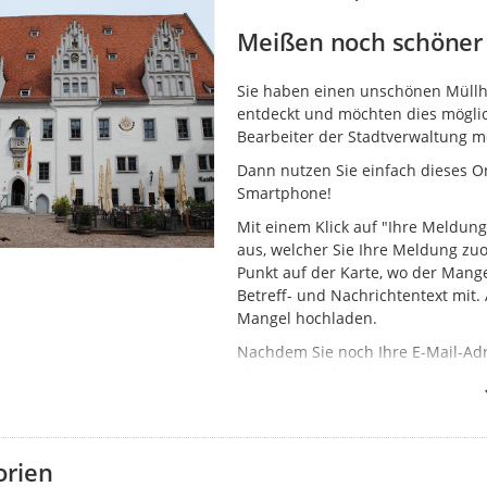
Meißen noch schöner 
Sie haben einen unschönen Müllhau
entdeckt und möchten dies möglic
Bearbeiter der Stadtverwaltung 
Dann nutzen Sie einfach dieses On
Smartphone!
Mit einem Klick auf "Ihre Meldung
aus, welcher Sie Ihre Meldung z
Punkt auf der Karte, wo der Mange
Betreff- und Nachrichtentext mit
Mangel hochladen.
Nachdem Sie noch Ihre E-Mail-Ad
akzeptiert haben, können Sie die 
schnellstmöglich der Bearbeitun
Den Status erstellter Meldungen k
nachverfolgen, sobald eine initia
orien