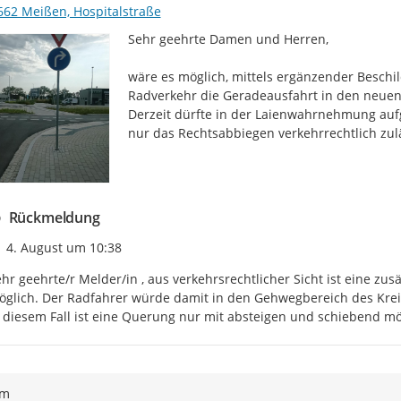
662 Meißen, Hospitalstraße
Sehr geehrte Damen und Herren,

wäre es möglich, mittels ergänzender Besch
Radverkehr die Geradeausfahrt in den neuen 
Derzeit dürfte in der Laienwahrnehmung aufg
nur das Rechtsabbiegen verkehrrechtlich zulä
Rückmeldung
Zeitpunkt des Erstellens
4. August um 10:38
hr geehrte/r Melder/in , aus verkehrsrechtlicher Sicht ist eine zus
glich. Der Radfahrer würde damit in den Gehwegbereich des Kreis
 diesem Fall ist eine Querung nur mit absteigen und schiebend mö
ym