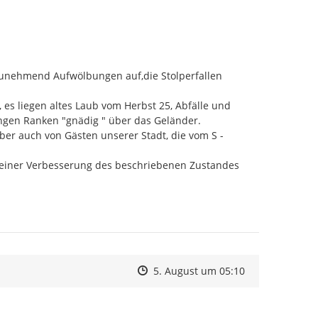
 zunehmend Aufwölbungen auf,die Stolperfallen 
es liegen altes Laub vom Herbst 25, Abfälle und 
gen Ranken "gnädig " über das Geländer.

er auch von Gästen unserer Stadt, die vom S - 
zu einer Verbesserung des beschriebenen Zustandes 
Zeitpunkt des Erstellens
Zeitpunkt des Erstellens
Zur Äußerung
5. August um 05:10