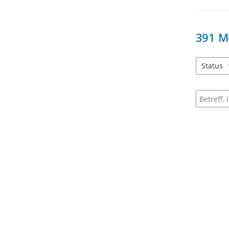
391
M
Status
3 Einträg
Suche na