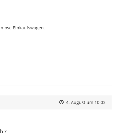
enlose Einkaufswagen.
Zeitpunkt des Erstellens
Zeitpunkt des Erstellens
Zur Äußerung
4. August um 10:03
h ?