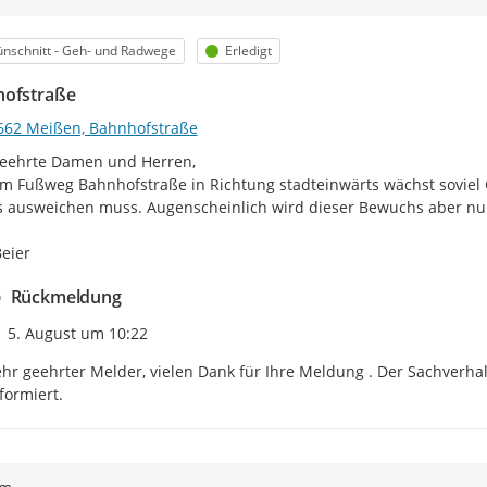
egorie
Status
nschnitt - Geh- und Radwege
Erledigt
ofstraße
662 Meißen, Bahnhofstraße
eehrte Damen und Herren,

m Fußweg Bahnhofstraße in Richtung stadteinwärts wächst soviel 
s ausweichen muss. Augenscheinlich wird dieser Bewuchs aber nur 
eier
Rückmeldung
Zeitpunkt des Erstellens
5. August um 10:22
hr geehrter Melder, vielen Dank für Ihre Meldung . Der Sachverh
formiert.