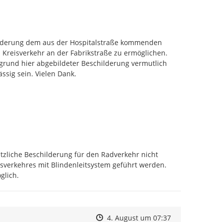
ilderung dem aus der Hospitalstraße kommenden 
Kreisverkehr an der Fabrikstraße zu ermöglichen. 
rund hier abgebildeter Beschilderung vermutlich 
ssig sein. Vielen Dank.
ätzliche Beschilderung für den Radverkehr nicht 
verkehres mit Blindenleitsystem geführt werden. 
glich.
Zeitpunkt des Erstellens
Zeitpunkt des Erstellens
Zur Äußerung
4. August um 07:37