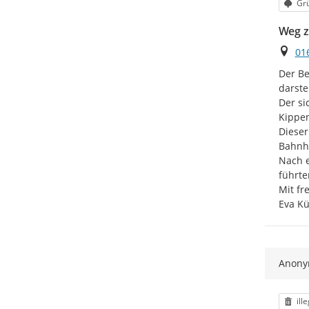
Kat
Grü
Weg z
Ort
01
Der Be
darste
Der si
Kippen
Dieser
Bahnho
Nach e
führte
Mit fr
Eva K
Anon
Kat
ill