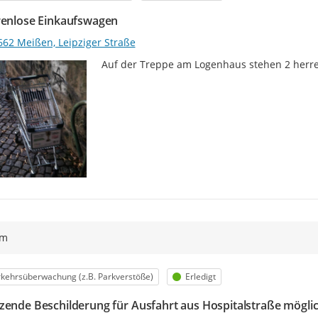
renlose Einkaufswagen
662 Meißen, Leipziger Straße
Auf der Treppe am Logenhaus stehen 2 herr
ym
egorie
Status
kehrsüberwachung (z.B. Parkverstöße)
Erledigt
zende Beschilderung für Ausfahrt aus Hospitalstraße möglic