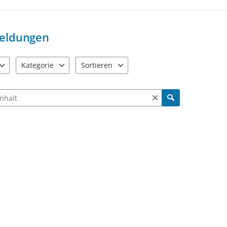
Wir behalten uns vor, beleidigen
Es wird um die Einhaltung der al
selbsverständlich auch von uns e
eldungen
Vielen Dank für Ihre Mithilfe Me
Kategorie
Sortieren
e verfügbar. Benutzen Sie "Pfeiltaste oben" und "Pfeiltaste unten"
21 Einträge verfügbar. Benutzen Sie "Pfeiltaste oben" und "Pf
2 Einträge verfügbar. Benutzen Sie "Pfeiltas
ch Meldungen und Kommentaren