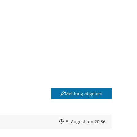
Meldung abgeben
Zeitpunkt des Erstellens
Zeitpunkt des Erstellens
Zur Äußerung
5. August um 20:36