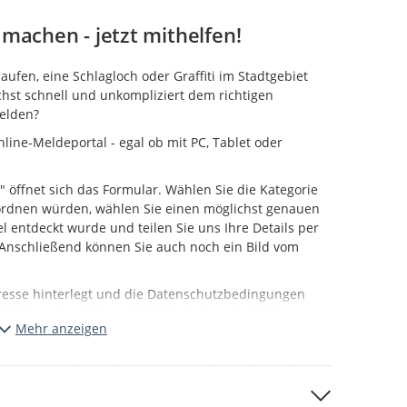
machen - jetzt mithelfen!
fen, eine Schlagloch oder Graffiti im Stadtgebiet
hst schnell und unkompliziert dem richtigen
melden?
line-Meldeportal - egal ob mit PC, Tablet oder
" öffnet sich das Formular. Wählen Sie die Kategorie
uordnen würden, wählen Sie einen möglichst genauen
l entdeckt wurde und teilen Sie uns Ihre Details per
. Anschließend können Sie auch noch ein Bild vom
resse hinterlegt und die Datenschutzbedingungen
Meldung abschicken. Ein Mitarbeiter wird sich
Mehr anzeigen
g Ihrer Meldung annehmen.
önnen Sie auf der Karte der Portalstartseite
le Bearbeitung und Freigabe stattgefunden hat.