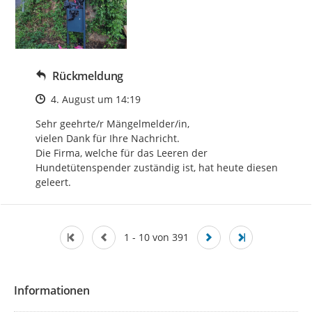
Rückmeldung
Zeitpunkt des Erstellens
4. August um 14:19
Sehr geehrte/r Mängelmelder/in, 

vielen Dank für Ihre Nachricht.

Die Firma, welche für das Leeren der 
Hundetütenspender zuständig ist, hat heute diesen 
geleert.
1 - 10 von 391
Informationen