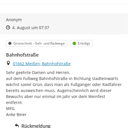
Anonym
Zeitpunkt des Erstellens
Zeitpunkt des Erstellens
Zur Äußerung
4. August um 07:37
Kategorie
Status
Grünschnitt - Geh- und Radwege
Erledigt
Bahnhofstraße
Ort
01662 Meißen, Bahnhofstraße
Sehr geehrte Damen und Herren,

auf dem Fußweg Bahnhofstraße in Richtung stadteinwärts 
wächst soviel Grün, dass man als Fußgänger oder Radfahrer 
bereits ausweichen muss. Augenscheinlich wird dieser 
Bewuchs aber nur einmal im Jahr vor dem Weinfest 
entfernt.

MFG

Anke Beier
Rückmeldung