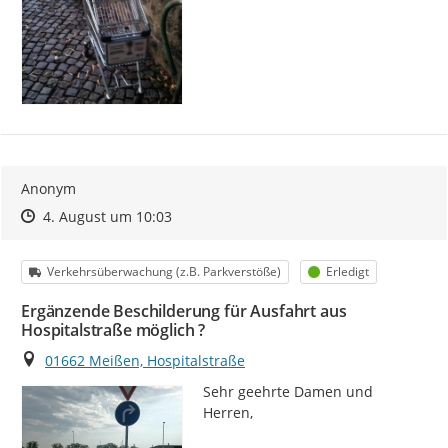
Anonym
Zeitpunkt des Erstellens
Zeitpunkt des Erstellens
Zur Äußerung
4. August um 10:03
Kategorie
Status
Verkehrsüberwachung (z.B. Parkverstöße)
Erledigt
Ergänzende Beschilderung für Ausfahrt aus
Hospitalstraße möglich ?
Ort
01662 Meißen, Hospitalstraße
Sehr geehrte Damen und 
Herren,
