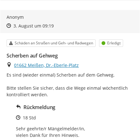
Anonym
Zeitpunkt des Erstellens
Zeitpunkt des Erstellens
Zur Äußerung
3. August um 09:19
Kategorie
Status
Schäden an Straßen und Geh- und Radwegen
Erledigt
Scherben auf Gehweg
Ort
01662 Meißen, Dr.-Eberle-Platz
Es sind (wieder einmal) Scherben auf dem Gehweg.

Bitte stellen Sie sicher, dass die Wege einmal wöchentlich 
kontrolliert werden.
Rückmeldung
Zeitpunkt des Erstellens
18 Std
Sehr geehrte/r Mängelmelder/in, 

vielen Dank für Ihren Hinweis. 
