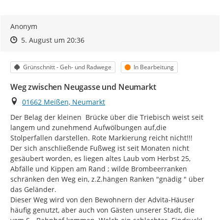
Anonym
Zeitpunkt des Erstellens
Zeitpunkt des Erstellens
Zur Äußerung
5. August um 20:36
Kategorie
Status
Grünschnitt - Geh- und Radwege
In Bearbeitung
Weg zwischen Neugasse und Neumarkt
Ort
01662 Meißen, Neumarkt
Der Belag der kleinen  Brücke über die Triebisch weist seit 
langem und zunehmend Aufwölbungen auf,die 
Stolperfallen darstellen. Rote Markierung reicht nicht!!!

Der sich anschließende Fußweg ist seit Monaten nicht 
gesäubert worden, es liegen altes Laub vom Herbst 25, 
Abfälle und Kippen am Rand ; wilde Brombeerranken 
schränken den Weg ein, z.Z.hängen Ranken "gnädig " über 
das Geländer.

Dieser Weg wird von den Bewohnern der Advita-Häuser 
häufig genutzt, aber auch von Gästen unserer Stadt, die 