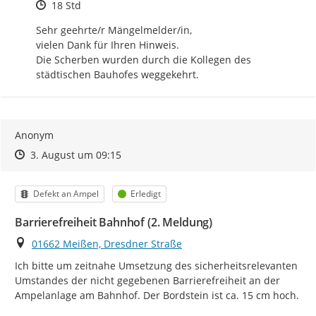
Zeitpunkt des Erstellens
18 Std
Sehr geehrte/r Mängelmelder/in, 

vielen Dank für Ihren Hinweis. 

Die Scherben wurden durch die Kollegen des 
städtischen Bauhofes weggekehrt.
Anonym
Zeitpunkt des Erstellens
Zeitpunkt des Erstellens
Zur Äußerung
3. August um 09:15
Kategorie
Status
Defekt an Ampel
Erledigt
Barrierefreiheit Bahnhof (2. Meldung)
Ort
01662 Meißen, Dresdner Straße
Ich bitte um zeitnahe Umsetzung des sicherheitsrelevanten 
Umstandes der nicht gegebenen Barrierefreiheit an der 
Ampelanlage am Bahnhof. Der Bordstein ist ca. 15 cm hoch.
