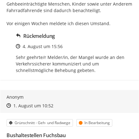
Gehbeeinträchtigte Menschen, Kinder sowie unter Anderem 
Fahrradfahrende sind dadurch benachteiligt.

Vor einigen Wochen meldete ich diesen Umstand.
Rückmeldung
Zeitpunkt des Erstellens
4. August um 15:56
Sehr geehrte/r Melder/in, der Mangel wurde an den 
Verkehrssicherer kommuniziert und um 
schnellstmögliche Behebung gebeten.
Anonym
Zeitpunkt des Erstellens
Zeitpunkt des Erstellens
Zur Äußerung
1. August um 10:52
Kategorie
Status
Grünschnitt - Geh- und Radwege
In Bearbeitung
Bushaltestellen Fuchsbau