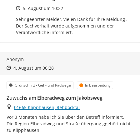
Zeitpunkt des Erstellens
5. August um 10:22
Sehr geehrter Melder, vielen Dank für Ihre Meldung . 
Der Sachverhalt wurde aufgenommen und der 
Verantwortliche informiert.
Anonym
Zeitpunkt des Erstellens
Zeitpunkt des Erstellens
Zur Äußerung
4. August um 00:28
Kategorie
Status
Grünschnitt - Geh- und Radwege
In Bearbeitung
Zuwuchs am Elberadweg zum Jakobsweg
Ort
01665 Klipphausen, Rehbocktal
Vor 3 Monaten habe ich Sie über den Betreff informiert.

Die Region Elberadweg und Straße übergang ggehört nicht  
zu Klipphausen!