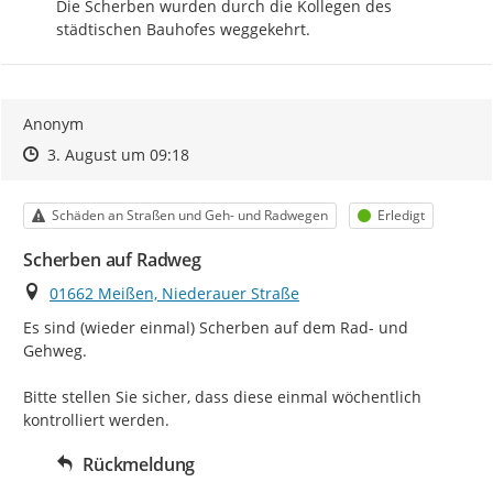
Die Scherben wurden durch die Kollegen des 
städtischen Bauhofes weggekehrt.
Anonym
Zeitpunkt des Erstellens
Zeitpunkt des Erstellens
Zur Äußerung
3. August um 09:18
Kategorie
Status
Schäden an Straßen und Geh- und Radwegen
Erledigt
Scherben auf Radweg
Ort
01662 Meißen, Niederauer Straße
Es sind (wieder einmal) Scherben auf dem Rad- und 
Gehweg.

Bitte stellen Sie sicher, dass diese einmal wöchentlich 
kontrolliert werden.
Rückmeldung