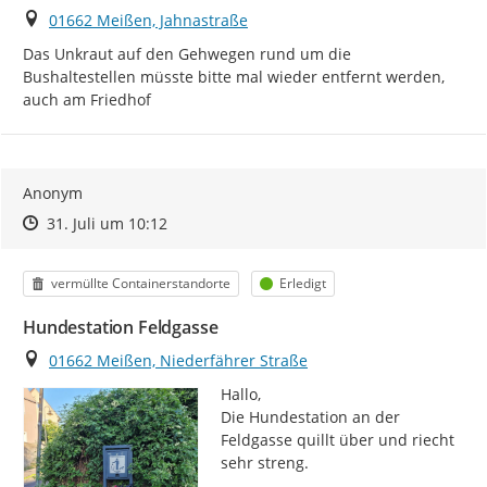
Ort
01662 Meißen, Jahnastraße
Das Unkraut auf den Gehwegen rund um die 
Bushaltestellen müsste bitte mal wieder entfernt werden, 
auch am Friedhof
Anonym
Zeitpunkt des Erstellens
Zeitpunkt des Erstellens
Zur Äußerung
31. Juli um 10:12
Kategorie
Status
vermüllte Containerstandorte
Erledigt
Hundestation Feldgasse
Ort
01662 Meißen, Niederfährer Straße
Hallo,

Die Hundestation an der 
Feldgasse quillt über und riecht 
sehr streng.