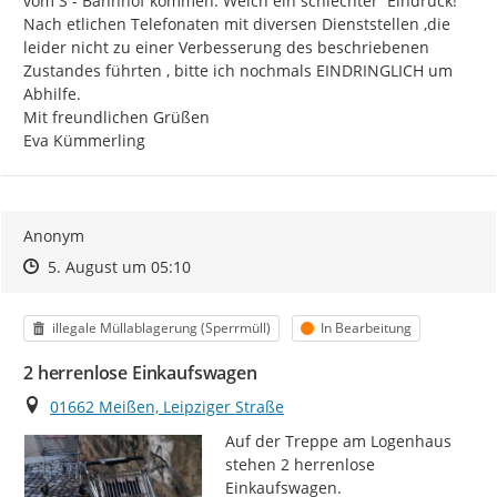
vom S - Bahnhof kommen. Welch ein schlechter  Eindruck!

Nach etlichen Telefonaten mit diversen Dienststellen ,die 
leider nicht zu einer Verbesserung des beschriebenen 
Zustandes führten , bitte ich nochmals EINDRINGLICH um 
Abhilfe.

Mit freundlichen Grüßen

Eva Kümmerling
Anonym
Zeitpunkt des Erstellens
Zeitpunkt des Erstellens
Zur Äußerung
5. August um 05:10
Kategorie
Status
illegale Müllablagerung (Sperrmüll)
In Bearbeitung
2 herrenlose Einkaufswagen
Ort
01662 Meißen, Leipziger Straße
Auf der Treppe am Logenhaus 
stehen 2 herrenlose 
Einkaufswagen.