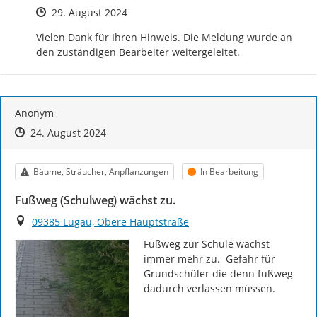
Zeitpunkt des Erstellens
29. August 2024
Vielen Dank für Ihren Hinweis. Die Meldung wurde an 
den zuständigen Bearbeiter weitergeleitet.
Anonym
Zeitpunkt des Erstellens
Zeitpunkt des Erstellens
Zur Äußerung
24. August 2024
Kategorie
Status
Bäume, Sträucher, Anpflanzungen
In Bearbeitung
Fußweg (Schulweg) wächst zu.
Ort
09385 Lugau, Obere Hauptstraße
Fußweg zur Schule wächst 
immer mehr zu.  Gefahr für 
Grundschüler die denn fußweg 
dadurch verlassen müssen.