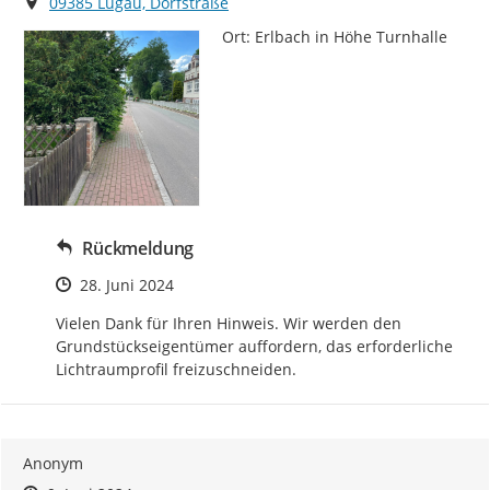
Ort
09385 Lugau, Dorfstraße
Ort: Erlbach in Höhe Turnhalle
Rückmeldung
Zeitpunkt des Erstellens
28. Juni 2024
Vielen Dank für Ihren Hinweis. Wir werden den 
Grundstückseigentümer auffordern, das erforderliche 
Lichtraumprofil freizuschneiden.
Anonym