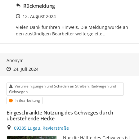
Rückmeldung
Zeitpunkt des Erstellens
12. August 2024
Vielen Dank für Ihren Hinweis. Die Meldung wurde an 
den zuständigen Bearbeiter weitergeleitet.
Anonym
Zeitpunkt des Erstellens
Zeitpunkt des Erstellens
Zur Äußerung
24. Juli 2024
Kategorie
Verunreinigungen und Schäden an Straßen, Radwegen und
Gehwegen
Status
In Bearbeitung
Eingeschränkte Nutzung des Gehweges durch
überstehende Hecke
Ort
09385 Lugau, Revierstraße
Nur die Hälfte des Gehweges ist 