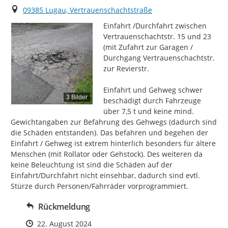
Ort
09385 Lugau, Vertrauenschachtstraße
Einfahrt /Durchfahrt zwischen 
Vertrauenschachtstr. 15 und 23 
(mit Zufahrt zur Garagen / 
Durchgang Vertrauenschachtstr. 
zur Revierstr.

Einfahrt und Gehweg schwer 
3 Bilder
beschädigt durch Fahrzeuge 
über 7,5 t und keine mind. 
Gewichtangaben zur Befahrung des Gehwegs (dadurch sind 
die Schäden entstanden). Das befahren und begehen der 
Einfahrt / Gehweg ist extrem hinterlich besonders für ältere 
Menschen (mit Rollator oder Gehstock). Des weiteren da 
keine Beleuchtung ist sind die Schäden auf der 
Einfahrt/Durchfahrt nicht einsehbar, dadurch sind evtl. 
Stürze durch Personen/Fahrräder vorprogrammiert.
Rückmeldung
Zeitpunkt des Erstellens
22. August 2024