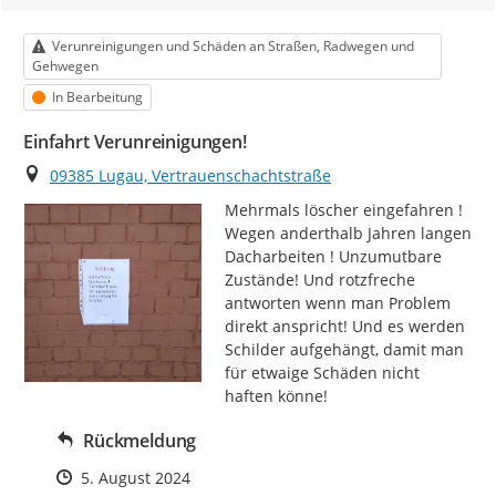
Kategorie
Verunreinigungen und Schäden an Straßen, Radwegen und
Gehwegen
Status
In Bearbeitung
Einfahrt Verunreinigungen!
Ort
09385 Lugau, Vertrauenschachtstraße
Mehrmals löscher eingefahren ! 
Wegen anderthalb Jahren langen 
Dacharbeiten ! Unzumutbare 
Zustände! Und rotzfreche 
antworten wenn man Problem 
direkt anspricht! Und es werden 
Schilder aufgehängt, damit man 
für etwaige Schäden nicht 
haften könne!
Rückmeldung
Zeitpunkt des Erstellens
5. August 2024