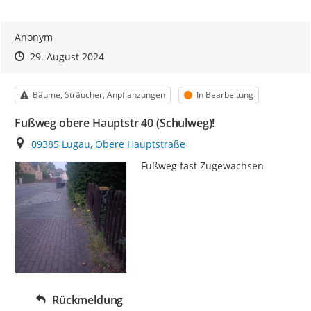
Anonym
Zeitpunkt des Erstellens
Zeitpunkt des Erstellens
Zur Äußerung
29. August 2024
Kategorie
Status
Bäume, Sträucher, Anpflanzungen
In Bearbeitung
Fußweg obere Hauptstr 40 (Schulweg)!
Ort
09385 Lugau, Obere Hauptstraße
Fußweg fast Zugewachsen
Rückmeldung