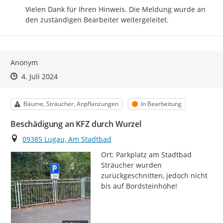
Vielen Dank für Ihren Hinweis. Die Meldung wurde an 
den zuständigen Bearbeiter weitergeleitet.
Anonym
Zeitpunkt des Erstellens
Zeitpunkt des Erstellens
Zur Äußerung
4. Juli 2024
Kategorie
Status
Bäume, Sträucher, Anpflanzungen
In Bearbeitung
Beschädigung an KFZ durch Wurzel
Ort
09385 Lugau, Am Stadtbad
Ort: Parkplatz am Stadtbad

Sträucher wurden 
zurückgeschnitten, jedoch nicht 
bis auf Bordsteinhöhe!