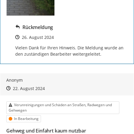
Rückmeldung
Zeitpunkt des Erstellens
26. August 2024
Vielen Dank für Ihren Hinweis. Die Meldung wurde an 
den zuständigen Bearbeiter weitergeleitet.
Anonym
Zeitpunkt des Erstellens
Zeitpunkt des Erstellens
Zur Äußerung
22. August 2024
Kategorie
Verunreinigungen und Schäden an Straßen, Radwegen und
Gehwegen
Status
In Bearbeitung
Gehweg und Einfahrt kaum nutzbar