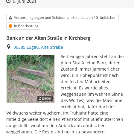
Zeitpunkt des Erstellens
Zeitpunkt des Erstellens
Zur Äußerung
9. Juni 2024
Kategorie
Verunreinigungen und Schäden an Spielplätzen / Grünflächen
Status
In Bearbeitung
Bank an der Alten Straße in Kirchberg
Ort
09385 Lugau, Alte Straße
Seit einigen Jahren steht an der 
Alten Straße eine Bank, deren 
Zustand immer jämmerlicher 
wird. Ein Höhepunkt ist nach 
den letzten Mäharbeiten 
erreicht. Es wurde alles 
weggehauen (im wahren Sinne 
2 Bilder
des Wortes), was die Maschine 
erreicht hat, dafür darf der 
Wildwuchs weiter wuchern. Im Frühjahr hatte eine 
mitleidige Seele dort einen Pflanztopf mit Stiefmütterchen 
aufgestellt,  wohl um den Anblick aufzuhübschen, 
weggehauen. Die Reste sind noch zu bewundern.