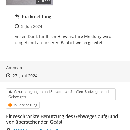
2 Bilder
Rückmeldung
Zeitpunkt des Erstellens
5. Juli 2024
Vielen Dank für Ihren Hinweis. Ihre Meldung wird 
umgehend an unseren Bauhof weitergeleitet.
Anonym
Zeitpunkt des Erstellens
Zeitpunkt des Erstellens
Zur Äußerung
27. Juni 2024
Kategorie
Verunreinigungen und Schäden an Straßen, Radwegen und
Gehwegen
Status
In Bearbeitung
Eingeschränkte Benutzung des Gehweges aufgrund
von überstehenden Geäst