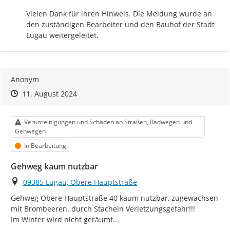
Vielen Dank für ihren Hinweis. Die Meldung wurde an 
den zuständigen Bearbeiter und den Bauhof der Stadt 
Lugau weitergeleitet.
Anonym
Zeitpunkt des Erstellens
Zeitpunkt des Erstellens
Zur Äußerung
11. August 2024
Kategorie
Verunreinigungen und Schäden an Straßen, Radwegen und
Gehwegen
Status
In Bearbeitung
Gehweg kaum nutzbar
Ort
09385 Lugau, Obere Hauptstraße
Gehweg Obere Hauptstraße 40 kaum nutzbar, zugewachsen 
mit Brombeeren..durch Stacheln Verletzungsgefahr!!!

Im Winter wird nicht geräumt...