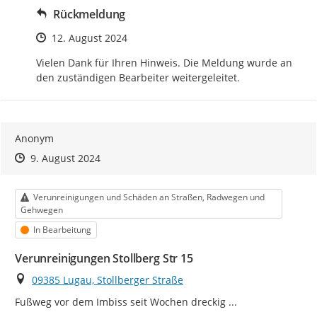
Rückmeldung
Zeitpunkt des Erstellens
12. August 2024
Vielen Dank für Ihren Hinweis. Die Meldung wurde an 
den zuständigen Bearbeiter weitergeleitet.
Anonym
Zeitpunkt des Erstellens
Zeitpunkt des Erstellens
Zur Äußerung
9. August 2024
Kategorie
Verunreinigungen und Schäden an Straßen, Radwegen und
Gehwegen
Status
In Bearbeitung
Verunreinigungen Stollberg Str 15
Ort
09385 Lugau, Stollberger Straße
Fußweg vor dem Imbiss seit Wochen dreckig ...