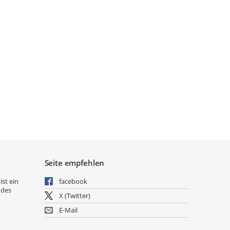
Seite empfehlen
ist ein
facebook
 des
X (Twitter)
E-Mail