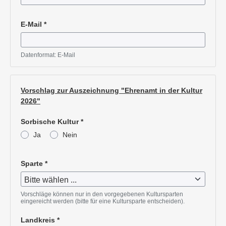
Pflichtangabe
E-Mail
*
Pflichtangabe
Datenformat: E-Mail
Vorschlag zur Auszeichnung "Ehrenamt in der Kultur
2026"
Sorbische Kultur
*
Ja
Nein
Pflichtangabe
Sparte
*
Pflichtangabe
Vorschläge können nur in den vorgegebenen Kultursparten
eingereicht werden (bitte für eine Kultursparte entscheiden).
Landkreis
*