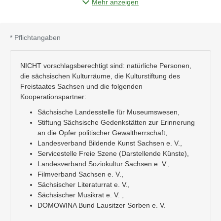
Nicht vorschlagsberechtigt
sind: natürliche Personen, die
Mehr anzeigen
sächsischen Kulturräume, die Kulturstiftung des Freistaates
Sachsen und die im Verfahren beteiligten Kooperationspartner.
Nach Abschluss des Vorschlagsverfahrens werden vom SMWK
*
Pflichtangaben
im Zusammenwirken mit ausgewählten Kooperationspartnern
aus dem Kulturbereich circa 27 Auszuzeichnende bestimmt.
NICHT vorschlagsberechtigt sind: natürliche Personen,
Eine Absage an nicht berücksichtigte Vorschläge ist
nicht
die sächsischen Kulturräume, die Kulturstiftung des
vorgesehen. Es wird darauf hingewiesen, dass die eingereichten
Freistaates Sachsen und die folgenden
Vorschläge die Anzahl der Auszeichnungen möglicherweise
Kooperationspartner:
übersteigen wird, so wurden z. B. im Jahr 2024 von 55
Sächsische Landesstelle für Museumswesen,
Vorschlägen 28 Personen ausgezeichnet.
Stiftung Sächsische Gedenkstätten zur Erinnerung
Die Auszuzeichnenden erhalten voraussichtlich am 8.10.2026 im
an die Opfer politischer Gewaltherrschaft,
Rahmen einer Festveranstaltung in Dresden eine Urkunde
Landesverband Bildende Kunst Sachsen e. V.,
durch die Staatsministerin für Kultur und Tourismus.
Servicestelle Freie Szene (Darstellende Künste),
Landesverband Soziokultur Sachsen e. V.,
Pro vorschlagender Institution/ Organisation können bis zu zwei
Filmverband Sachsen e. V.,
Personen vorgeschlagen werden. Die maximale Anzahl der
Sächsischer Literaturrat e. V.,
einzureichenden Vorschläge ist auf 50 pro Sparte begrenzt. Die
Sächsischer Musikrat e. V. ,
Vorschläge werden nach dem Datum der Einreichung gezählt.
DOMOWINA Bund Lausitzer Sorben e. V.