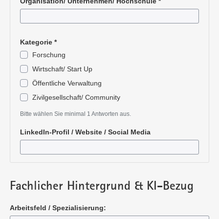
Organisation/ Unternehmen/ Hochschule
*
Pflichtangabe
Kategorie
*
Forschung
Wirtschaft/ Start Up
Öffentliche Verwaltung
Zivilgesellschaft/ Community
Pflichtangabe
Bitte wählen Sie minimal 1 Antworten aus.
LinkedIn-Profil / Website / Social Media
Fachlicher Hintergrund & KI-Bezug
Arbeitsfeld / Spezialisierung: