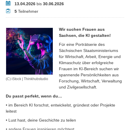
Zeitraum
13.04.2026
bis
30.06.2026
Teilnehmer
5
Teilnehmer
Wir suchen Frauen aus
Sachsen, die KI gestalten!
Für eine Porträtserie des
Sächsischen Staatsministeriums
für Wirtschaft, Arbeit, Energie und
Klimaschutz über erfolgreiche
Frauen im KI‑Bereich suchen wir
spannende Persönlichkeiten aus
(C) iStock | Thinkhubstudio
Forschung, Wirtschaft, Verwaltung
und Zivilgesellschaft.
Du passt perfekt, wenn du…
• im Bereich KI forschst, entwickelst, gründest oder Projekte
leitest
• Lust hast, deine Geschichte zu teilen
• andere Frauen inspirieren möchtest