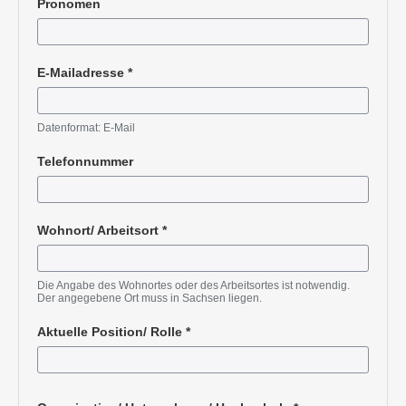
Pronomen
E-Mailadresse
*
Pflichtangabe
Datenformat: E-Mail
Telefonnummer
Wohnort/ Arbeitsort
*
Pflichtangabe
Die Angabe des Wohnortes oder des Arbeitsortes ist notwendig.
Der angegebene Ort muss in Sachsen liegen.
Aktuelle Position/ Rolle
*
Pflichtangabe