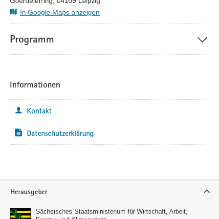
Goerdelerring, 04109 Leipzig
auszutauschen, Erfahrungen zu teilen und neue Kontakte zu
In Google Maps anzeigen
knüpfen – für Ihre Zukunft und die Ihres Unternehmens.
Programm
Informationen
Kontakt
Datenschutzerklärung
Service
Herausgeber
Sächsisches Staatsministerium für Wirtschaft, Arbeit,