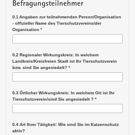
Befragungsteilnehmer
Mit
*
gekennzeichnete Fragen sind Pflichtangaben.
Bei einigen Fragen gibt es sogenannte „Wenn-Dann“-Regeln.
0.1 Angaben zur teilnehmenden Person/Organisation
Das bedeutet: Je nachdem, wie Sie eine Frage beantworten,
- offizieller Name des Tierschutzvereins/der
werden Ihnen danach passende Folgefragen angezeigt.
Organisation
*
Deshalb kann es sein, dass in Ihrem Fragebogen manche
Nummern fehlen.
Wir danken Ihnen herzlich für Ihre Fachexpertise und Ihre Zeit,
Pflichtangabe
mit der Sie einen entscheidenden Beitrag zum Tierschutz in
0.2 Regionaler Wirkungskreis: In welchem
Sachsen leisten.
Landkreis/Kreisfreien Stadt ist Ihr Tierschutzverein
bzw. sind Sie angesiedelt?
*
Als Dankeschön für Ihre Unterstützung wird allen
Teilnehmenden nach Abschluss der Erhebung
eine
Zusammenfassung der Ergebnisse
zur Verfügung
Pflichtangabe
gestellt. Diese fundierte Auswertung können Sie direkt für Ihre
0.3 Örtlicher Wirkungskreis: In welchem Ort ist Ihr
eigene Öffentlichkeitsarbeit und Gespräche mit
Tierschutzverein/sind Sie angesiedelt ?
*
Entscheidungsträgern nutzen.
Pflichtangabe
0.4 Art Ihrer Tätigkeit: Wie sind Sie im Katzenschutz
aktiv?