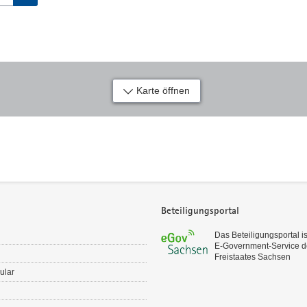
Karte öffnen
Beteiligungsportal
Das Beteiligungsportal is
E‑Government-Service d
Freistaates Sachsen
ular