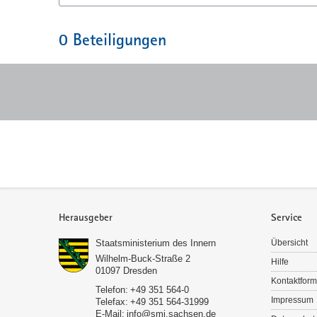
0
Beteiligungen
Service
Herausgeber
Service
Staatsministerium des Innern
Übersicht
Wilhelm-Buck-Straße 2
Hilfe
01097
Dresden
Kontaktform
Telefon:
+49 351 564-0
Impressum
Telefax:
+49 351 564-31999
E-Mail:
info@smi.sachsen.de