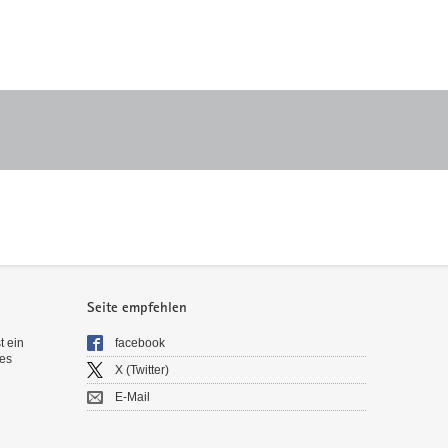
Seite empfehlen
t ein
facebook
es
X (Twitter)
E-Mail