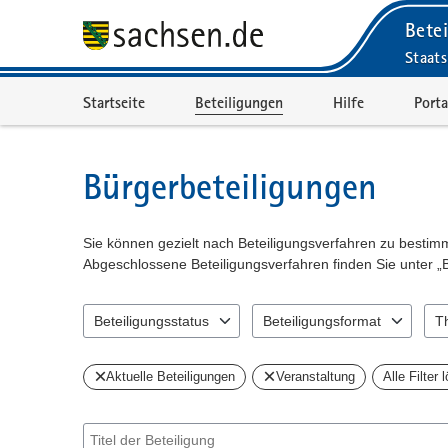
Betei
Staats
Portalnavigation
Startseite
Beteiligungen
Hilfe
Porta
Bürgerbeteiligungen
Sie können gezielt nach Beteiligungsverfahren zu besti
Abgeschlossene Beteiligungsverfahren finden Sie unter „
Beteiligungsstatus
Beteiligungsformat
T
1 Einträge verfügbar. Benutzen Sie "Pfeiltaste oben" und 
1 Einträge verfügbar. Benutzen 
0 Ei
Aktuelle Beteiligungen
Veranstaltung
Alle Filter
Suche nach Beteiligung