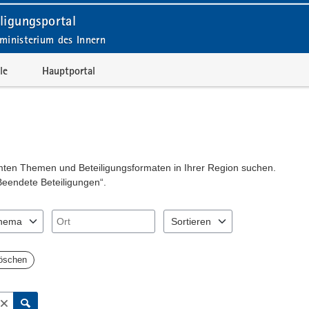
ligungsportal
ministerium des Innern
le
Hauptportal
mmten Themen und Beteiligungsformaten in Ihrer Region suchen.
Beendete Beteiligungen“.
Ort
hema
Sortieren
"Pfeiltaste unten" zum Navigieren.
Sie "Pfeiltaste oben" und "Pfeiltaste unten" zum Navigieren.
nträge verfügbar. Benutzen Sie "Pfeiltaste oben" und "Pfeiltaste unten
2 Einträge verfügbar. Benutzen Si
 löschen