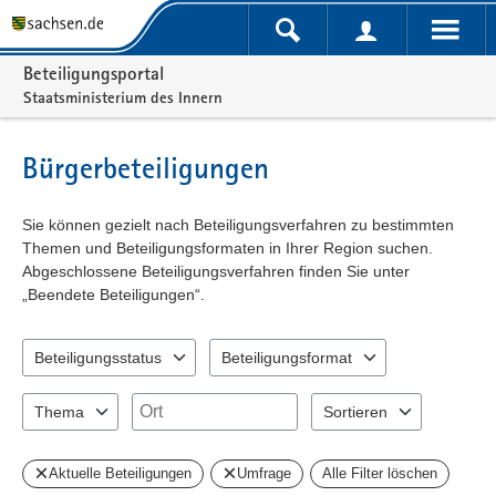
Portalnavigation
Beteiligungsportal
Staatsministerium des Innern
Bürgerbeteiligungen
Sie können gezielt nach Beteiligungsverfahren zu bestimmten
Themen und Beteiligungsformaten in Ihrer Region suchen.
Abgeschlossene Beteiligungsverfahren finden Sie unter
„Beendete Beteiligungen“.
Beteiligungsstatus
Beteiligungsformat
2 Einträge verfügbar. Benutzen Sie "Pfeiltaste oben" und "Pfeiltast
1 Einträge verfügbar. Benutzen Sie "Pfeil
Ort
Thema
Sortieren
1 Einträge verfügbar. Benutzen Sie "Pfeiltaste oben" und "Pfeiltast
2 Einträge verfügbar. Benu
Aktuelle Beteiligungen
Umfrage
Alle Filter löschen