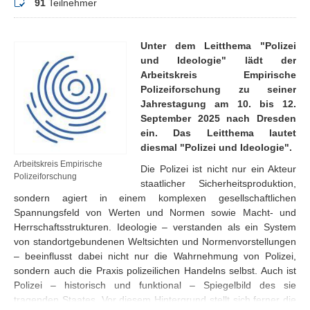
Teilnehmer
91
Teilnehmer
Unter dem Leitthema "Polizei
und Ideologie" lädt der
Arbeitskreis Empirische
Polizeiforschung zu seiner
Jahrestagung am 10. bis 12.
September 2025 nach Dresden
ein. Das Leitthema lautet
diesmal "Polizei und Ideologie".
Arbeitskreis Empirische
Die Polizei ist nicht nur ein Akteur
Polizeiforschung
staatlicher Sicherheitsproduktion,
sondern agiert in einem komplexen gesellschaftlichen
Spannungsfeld von Werten und Normen sowie Macht- und
Herrschaftsstrukturen. Ideologie – verstanden als ein System
von standortgebundenen Weltsichten und Normenvorstellungen
– beeinflusst dabei nicht nur die Wahrnehmung von Polizei,
sondern auch die Praxis polizeilichen Handelns selbst. Auch ist
Polizei – historisch und funktional – Spiegelbild des sie
tragenden Staates. Vor diesem Hintergrund stellt sich ferner die