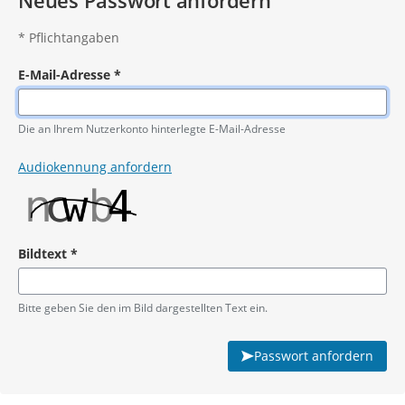
Neues Passwort anfordern
*
Pflichtangaben
E-Mail-Adresse
*
Pflichtangabe
Die an Ihrem Nutzerkonto hinterlegte E-Mail-Adresse
Audiokennung anfordern
Bildtext
*
Pflichtangabe
Bitte geben Sie den im Bild dargestellten Text ein.
Passwort anfordern