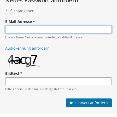
Neues Passwort anfordern
*
Pflichtangaben
E-Mail-Adresse
*
Pflichtangabe
Die an Ihrem Nutzerkonto hinterlegte E-Mail-Adresse
Audiokennung anfordern
Bildtext
*
Pflichtangabe
Bitte geben Sie den im Bild dargestellten Text ein.
Passwort anfordern