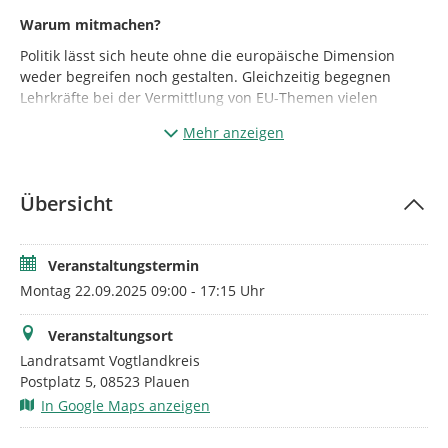
Warum
mitmachen
?
Politik lässt sich heute ohne die europäische Dimension
weder begreifen noch gestalten. Gleichzeitig begegnen
Lehrkräfte bei der Vermittlung von EU-Themen vielen
Herausforderungen – von Komplexität über Vorurteile bis
Mehr anzeigen
zur gefühlten Lebensweltferne. Unsere Fortbildung gibt
Antworten und konkrete Ansätze für einen lebendigen
Europaunterricht.
Übersicht
Genau hier kommt die Fortbildung „Europa im
Klassenzimmer“ ins Spiel: Mit einem handlungsorientierten,
modularen Ansatz stärken wir Ihre Kompetenzen für eine
Veranstaltungstermin
moderne, zielgruppengerechte und fundierte politische
Montag 22.09.2025 09:00 - 17:15 Uhr
Europabildung – fachlich, methodisch und didaktisch.
Die Fortbildung richtet sich gezielt an Lehrkräfte der
Veranstaltungsort
Sekundarstufe (Gymnasium, Oberschule, Berufsschule) in
Landratsamt Vogtlandkreis
Sachsen
und bietet konkrete Impulse und erprobte
Postplatz 5, 08523 Plauen
Methoden, um Europabildung lebendig und schülernah zu
In Google Maps anzeigen
gestalten.
Von
Planspielen
über
handlungsorientierte