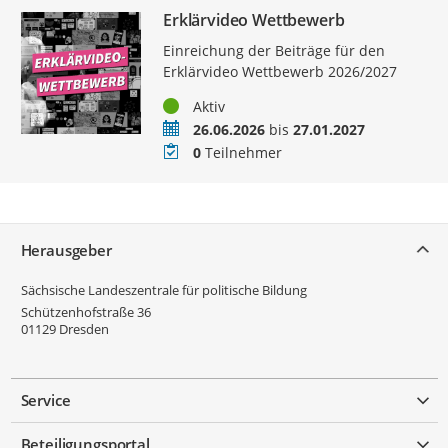
Erklärvideo Wettbewerb
Einreichung der Beiträge für den
Erklärvideo Wettbewerb 2026/2027
Status
Aktiv
Zeitraum
26.06.2026
bis
27.01.2027
Teilnehmer
0
Teilnehmer
Service
Herausgeber
Sächsische Landeszentrale für politische Bildung
Schützenhofstraße 36
01129
Dresden
Service
Beteiligungsportal