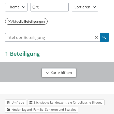
2 Einträge verfügbar. Benutzen Sie "Pfeiltaste oben" und "Pfeil
1 Einträge verfügbar. Benutzen Sie "P
Ort
Thema
Sortieren
1 Einträge verfügbar. Benutzen Sie "Pfeiltaste oben" und "Pfeil
2 Einträge verfügbar. Be
Aktuelle Beteiligungen
Suche nach Beteiligung
1
Beteiligung
Karte öffnen
Umfrage
Sächsische Landeszentrale für politische Bildung
Kinder, Jugend, Familie, Senioren und Soziales