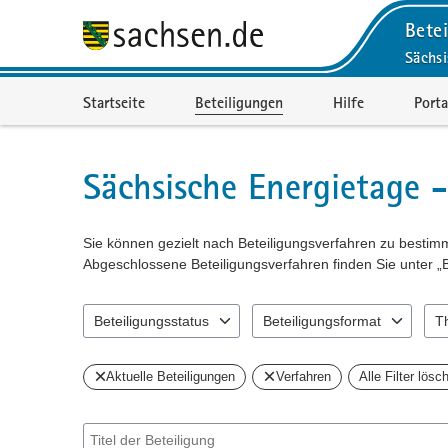
Betei
Sächsi
Portalnavigation
Startseite
Beteiligungen
Hilfe
Porta
Sächsische Energietage -
Sie können gezielt nach Beteiligungsverfahren zu besti
Abgeschlossene Beteiligungsverfahren finden Sie unter „
Beteiligungsstatus
Beteiligungsformat
T
0 Einträge verfügbar. Benutzen Sie "Pfeiltaste oben" und 
0 Einträge verfügbar. Benutzen 
0 Ei
Aktuelle Beteiligungen
Verfahren
Alle Filter lösc
Suche nach Beteiligung