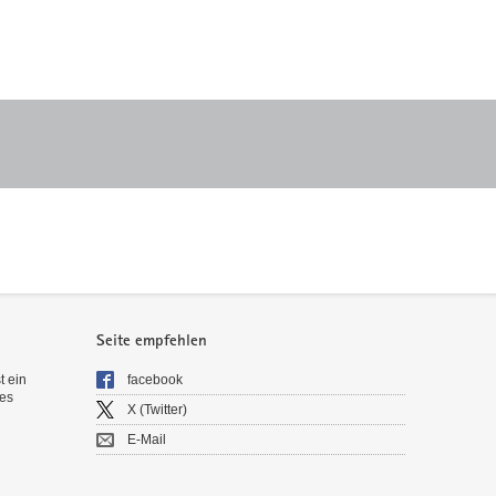
Seite empfehlen
t ein
facebook
es
X (Twitter)
E-Mail