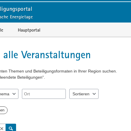
ligungsportal
sche Energietage
le
Hauptportal
 alle Veranstaltungen
mmten Themen und Beteiligungsformaten in Ihrer Region suchen.
Beendete Beteiligungen“.
Ort
hema
Sortieren
"Pfeiltaste unten" zum Navigieren.
Sie "Pfeiltaste oben" und "Pfeiltaste unten" zum Navigieren.
nträge verfügbar. Benutzen Sie "Pfeiltaste oben" und "Pfeiltaste unten
2 Einträge verfügbar. Benutzen Si
hen