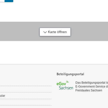
Karte öffnen
Beteiligungsportal
Das Beteiligungsportal is
E‑Government-Service d
Freistaates Sachsen
ular