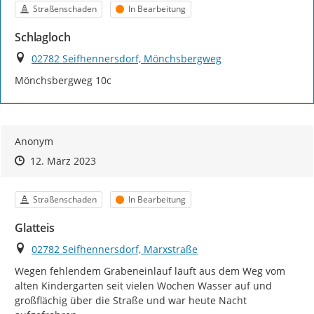
Kategorie
Status
Straßenschaden
In Bearbeitung
Schlagloch
Ort
02782 Seifhennersdorf, Mönchsbergweg
Mönchsbergweg 10c
Anonym
Zeitpunkt des Erstellens
Zeitpunkt des Erstellens
Zur Äußerung
12. März 2023
Kategorie
Status
Straßenschaden
In Bearbeitung
Glatteis
Ort
02782 Seifhennersdorf, Marxstraße
Wegen fehlendem Grabeneinlauf läuft aus dem Weg vom 
alten Kindergarten seit vielen Wochen Wasser auf und 
großflächig über die Straße und war heute Nacht 