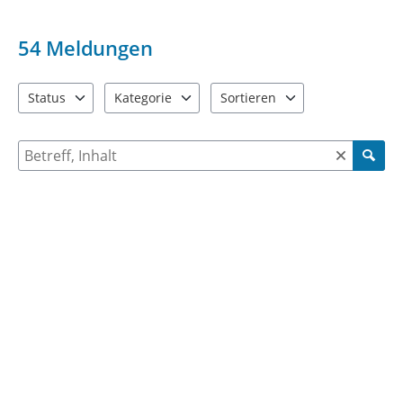
54
Meldungen
Status
Kategorie
Sortieren
1 Einträge verfügbar. Benutzen Sie "Pfeiltaste oben" und "Pfeil
10 Einträge verfügbar. Benutzen Sie "Pfeiltaste o
2 Einträge verfügbar. Benutzen 
Suche nach Meldungen und Kommentaren