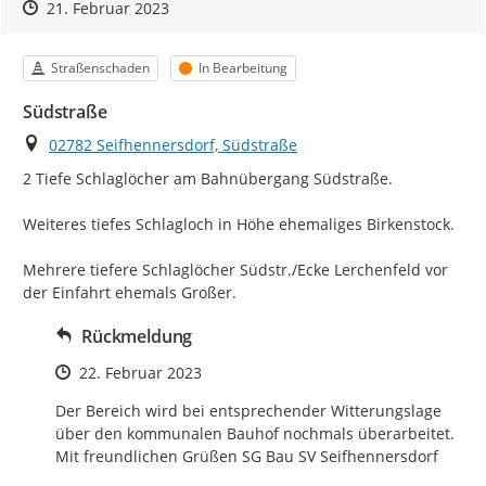
Zeitpunkt des Erstellens
Zeitpunkt des Erstellens
Zur Äußerung
21. Februar 2023
Kategorie
Status
Straßenschaden
In Bearbeitung
Südstraße
Ort
02782 Seifhennersdorf, Südstraße
2 Tiefe Schlaglöcher am Bahnübergang Südstraße.

Weiteres tiefes Schlagloch in Höhe ehemaliges Birkenstock.

Mehrere tiefere Schlaglöcher Südstr./Ecke Lerchenfeld vor 
der Einfahrt ehemals Großer.
Rückmeldung
Zeitpunkt des Erstellens
22. Februar 2023
Der Bereich wird bei entsprechender Witterungslage 
über den kommunalen Bauhof nochmals überarbeitet.

Mit freundlichen Grüßen SG Bau SV Seifhennersdorf