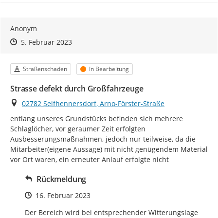
Anonym
Zeitpunkt des Erstellens
Zeitpunkt des Erstellens
Zur Äußerung
5. Februar 2023
Kategorie
Status
Straßenschaden
In Bearbeitung
Strasse defekt durch Großfahrzeuge
Ort
02782 Seifhennersdorf, Arno-Förster-Straße
entlang unseres Grundstücks befinden sich mehrere 
Schlaglöcher, vor geraumer Zeit erfolgten 
Ausbesserungsmaßnahmen, jedoch nur teilweise, da die 
Mitarbeiter(eigene Aussage) mit nicht genügendem Material 
vor Ort waren, ein erneuter Anlauf erfolgte nicht
Rückmeldung
Zeitpunkt des Erstellens
16. Februar 2023
Der Bereich wird bei entsprechender Witterungslage 