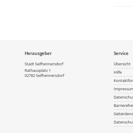
Service
Herausgeber
Service
Stadt Seifhennersdorf
Übersicht
Rathausplatz 1
Hilfe
02782
Seifhennersdorf
Kontaktfo
Impressu
Datenschu
Barrierefre
Gebärdens
Datenschut