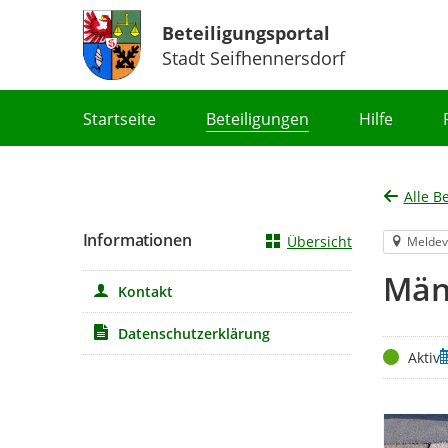
Beteiligungsportal
Stadt Seifhennersdorf
Portalnavigation
Startseite
Beteiligungen
Hilfe
Alle B
Informationen
Übersicht
Meldev
Män
Kontakt
Datenschutzerklärung
Status
Z
Aktiv