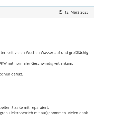
Zeitpunkt des Erstellens
Zeitpunkt des Erstellens
Zur Äußerung
12. März 2023
en seit vielen Wochen Wasser auf und großflächig 
 PKW mit normaler Geschwindigkeit ankam.

ochen defekt.

iten Straße mit reparaiert.

agten Elektrobetrieb mit aufgenommen. vielen dank 