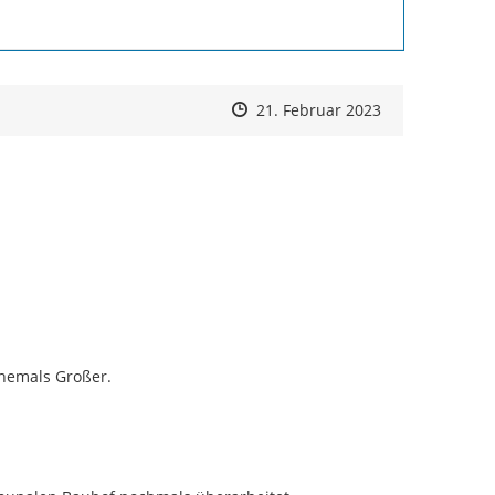
Zeitpunkt des Erstellens
Zeitpunkt des Erstellens
Zur Äußerung
21. Februar 2023
ehemals Großer.