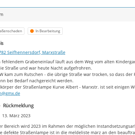
ym
egorie
Status
raßenschaden
In Bearbeitung
is
782 Seifhennersdorf, Marxstraße
fehlendem Grabeneinlauf läuft aus dem Weg vom alten Kindergart
ie Straße und war heute Nacht aufgefrohren.

W kam zum Rutschen - die übrige Straße war trocken, so dass der
ann bei Bedarf nachgereicht werden.

körper der Straßenlampe Kurve Albert - Marxstr. ist seit einigen W
n@gmx.de
Rückmeldung
Zeitpunkt des Erstellens
13. März 2023
r Bereich wird 2023 im Rahmen der möglichen Instandsetzungsarbe
e defekte Straßenlampe ist in die meldeliste märz an den beauftr