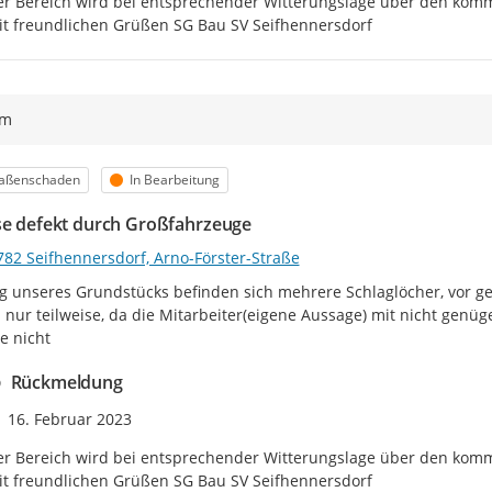
r Bereich wird bei entsprechender Witterungslage über den komm
t freundlichen Grüßen SG Bau SV Seifhennersdorf
ym
egorie
Status
raßenschaden
In Bearbeitung
se defekt durch Großfahrzeuge
782 Seifhennersdorf, Arno-Förster-Straße
g unseres Grundstücks befinden sich mehrere Schlaglöcher, vor 
 nur teilweise, da die Mitarbeiter(eigene Aussage) mit nicht genüg
te nicht
Rückmeldung
Zeitpunkt des Erstellens
16. Februar 2023
r Bereich wird bei entsprechender Witterungslage über den komm
t freundlichen Grüßen SG Bau SV Seifhennersdorf