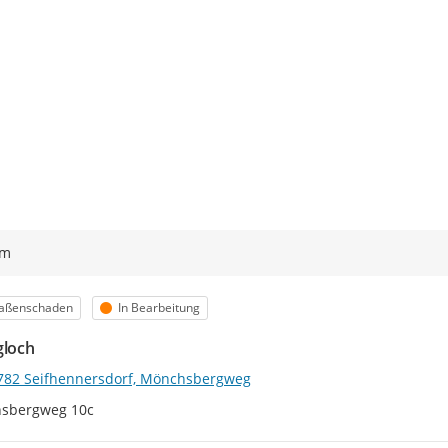
ym
egorie
Status
raßenschaden
In Bearbeitung
gloch
782 Seifhennersdorf, Mönchsbergweg
sbergweg 10c