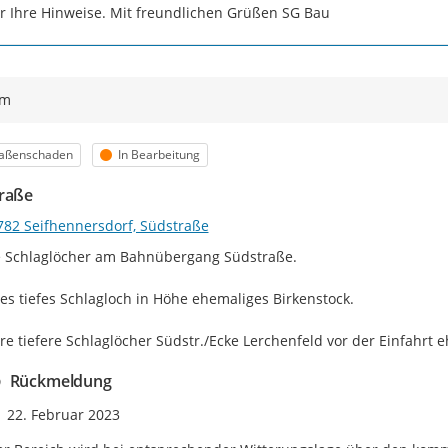
r Ihre Hinweise. Mit freundlichen Grüßen SG Bau
ym
egorie
Status
raßenschaden
In Bearbeitung
raße
782 Seifhennersdorf, Südstraße
e Schlaglöcher am Bahnübergang Südstraße.

es tiefes Schlagloch in Höhe ehemaliges Birkenstock.

e tiefere Schlaglöcher Südstr./Ecke Lerchenfeld vor der Einfahrt 
Rückmeldung
Zeitpunkt des Erstellens
22. Februar 2023