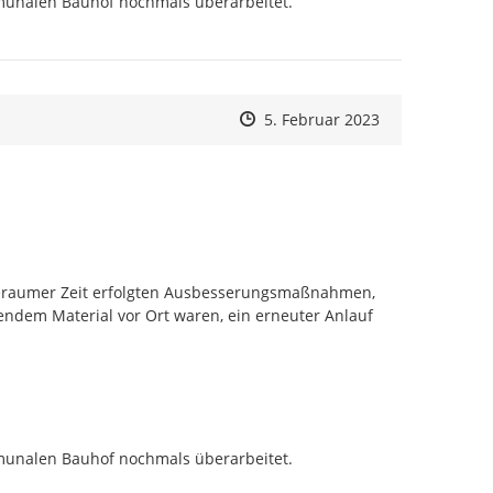
unalen Bauhof nochmals überarbeitet.

Zeitpunkt des Erstellens
Zeitpunkt des Erstellens
Zur Äußerung
5. Februar 2023
geraumer Zeit erfolgten Ausbesserungsmaßnahmen, 
endem Material vor Ort waren, ein erneuter Anlauf 
unalen Bauhof nochmals überarbeitet.
