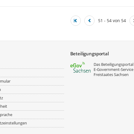
51 - 54 von 54
Beteiligungsportal
Das Beteiligungsportal 
E‑Government-Service
Freistaates Sachsen
rmular
m
tz
iheit
prache
zeinstellungen