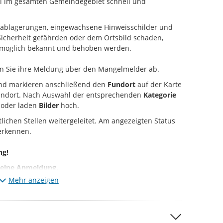
gel im gesamten Gemeindegebiet schnell und
lablagerungen, eingewachsene Hinweisschilder und
 Sicherheit gefährden oder dem Ortsbild schaden,
t möglich bekannt und behoben werden.
ken Sie ihre Meldung über den Mängelmelder ab.
nd markieren anschließend den
Fundort
auf der Karte
andort. Nach Auswahl der entsprechenden
Kategorie
 oder laden
Bilder
hoch.
tlichen Stellen weitergeleitet. Am angezeigten Status
 erkennen.
ng!
keine Anmeldung.
Mehr anzeigen
digt","Geschlossenen") werden Meldungen bis 30 Tage
.