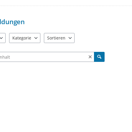
ldungen
Kategorie
Sortieren
e verfügbar. Benutzen Sie "Pfeiltaste oben" und "Pfeiltaste unten"
6 Einträge verfügbar. Benutzen Sie "Pfeiltaste oben" und "Pfe
3 Einträge verfügbar. Benutzen Sie "Pfeiltas
ch Meldungen und Kommentaren