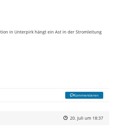
ion in Unterpirk hängt ein Ast in der Stromleitung
Kommentieren
Zeitpunkt des Erstellens
Zeitpunkt des Erstellens
Zur Äußerung
20. Juli um 18:37