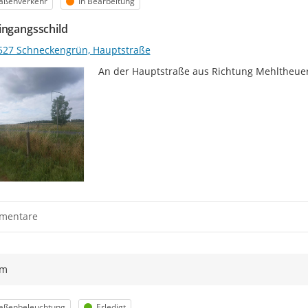
egorie
Status
raßenverkehr
In Bearbeitung
ingangsschild
527 Schneckengrün, Hauptstraße
An der Hauptstraße aus Richtung Mehltheuer 
mentare
ym
egorie
Status
raßenbeleuchtung
Erledigt