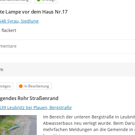
te Lampe vor dem Haus Nr.17
548 Syrau, Siedlung
flackert
mentare
ym
egorie
Status
stiges
In Bearbeitung
iegendes Rohr Straßenrand
539 Leubnitz bei Plauen, Bergstraße
Im Bereich der unteren Bergstraße in Leubnitz
Abwasserbaus neu verlegt wurde. Beim Darüb
mehrfachen Meldungen an die Gemeinde in d