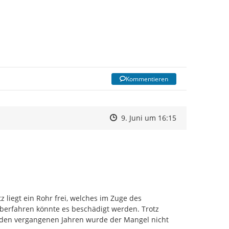
Kommentieren
Zeitpunkt des Erstellens
Zeitpunkt des Erstellens
Zur Äußerung
9. Juni um 16:15
 liegt ein Rohr frei, welches im Zuge des 
erfahren könnte es beschädigt werden. Trotz 
en vergangenen Jahren wurde der Mangel nicht 