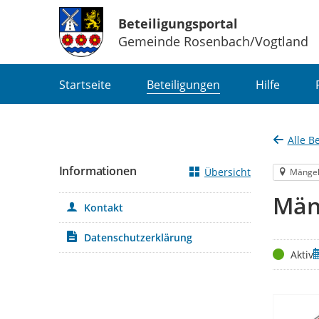
Beteiligungsportal
Gemeinde Rosenbach/Vogtland
Portalnavigation
Startseite
Beteiligungen
Hilfe
Alle B
Informationen
Übersicht
Mänge
Män
Kontakt
Datenschutzerklärung
Status
Z
Aktiv