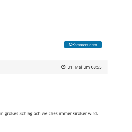
Kommentieren
Zeitpunkt des Erstellens
Zeitpunkt des Erstellens
Zur Äußerung
31. Mai um 08:55
in großes Schlagloch welches immer Größer wird.