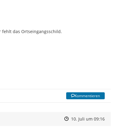
fehlt das Ortseingangsschild.
Kommentieren
Zeitpunkt des Erstellens
Zeitpunkt des Erstellens
Zur Äußerung
10. Juli um 09:16