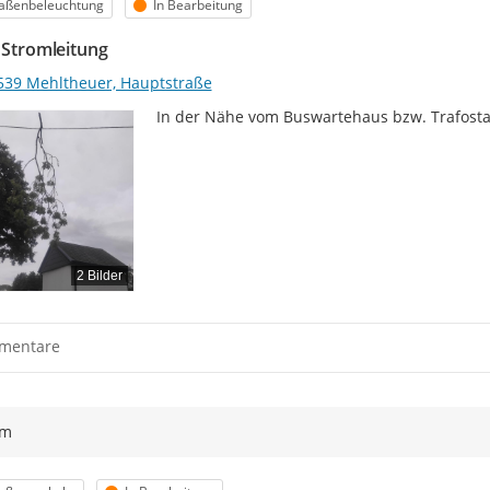
egorie
Status
raßenbeleuchtung
In Bearbeitung
n Stromleitung
539 Mehltheuer, Hauptstraße
In der Nähe vom Buswartehaus bzw. Trafostat
2 Bilder
mentare
ym