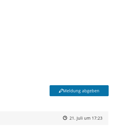
Meldung abgeben
Zeitpunkt des Erstellens
Zeitpunkt des Erstellens
Zur Äußerung
21. Juli um 17:23