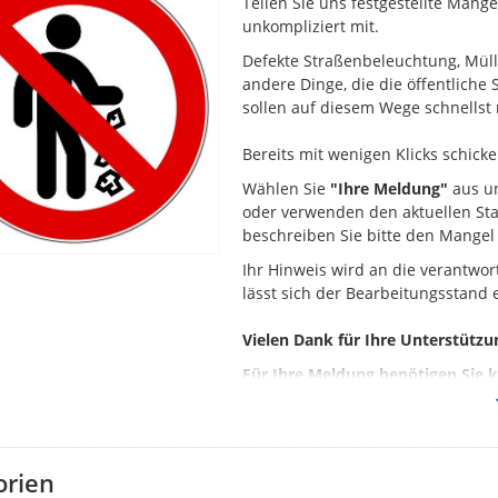
Teilen Sie uns festgestellte Män
unkompliziert mit.
Defekte Straßenbeleuchtung, Mül
andere Dinge, die die öffentliche
sollen auf diesem Wege schnells
Bereits mit wenigen Klicks schic
Wählen Sie
"Ihre Meldung"
aus u
oder verwenden den aktuellen St
beschreiben Sie bitte den Mangel
Ihr Hinweis wird an die verantwor
lässt sich der Bearbeitungsstand
Vielen Dank für Ihre Unterstützu
Für Ihre Meldung benötigen Sie 
Hinweis
zur Statusabfrage:
Beim Filtern nach Beendet ("Erle
nach deren Beendigung angezeigt
orien