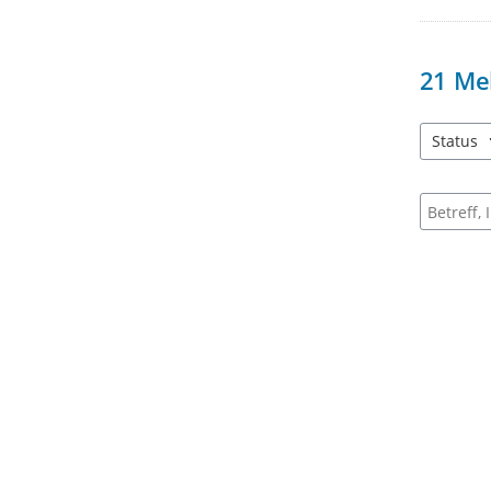
21
Me
Status
2 Einträg
Suche na