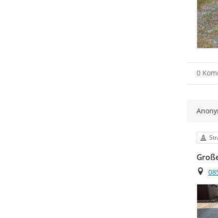
0 Kom
Anon
Kat
St
Große
Ort
08