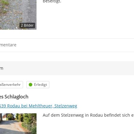
beseitigt.
2 Bilder
mentare
ym
egorie
Status
raßenverkehr
Erledigt
s Schlagloch
539 Rodau bei Mehltheuer, Stelzenweg
Auf dem Stelzenweg in Rodau befindet sich e