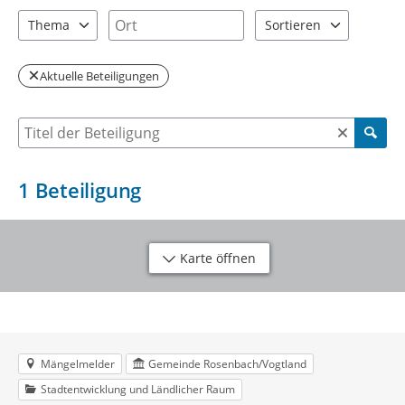
2 Einträge verfügbar. Benutzen Sie "Pfeiltaste oben" und "Pfeil
1 Einträge verfügbar. Benutzen Sie "P
Ort
Thema
Sortieren
1 Einträge verfügbar. Benutzen Sie "Pfeiltaste oben" und "Pfeil
2 Einträge verfügbar. Be
Aktuelle Beteiligungen
Suche nach Beteiligung
1
Beteiligung
Karte öffnen
Mängelmelder
Gemeinde Rosenbach/Vogtland
Stadtentwicklung und Ländlicher Raum