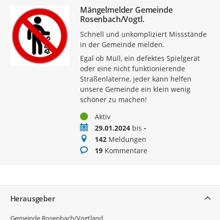
Mängelmelder Gemeinde
Rosenbach/Vogtl.
Schnell und unkompliziert Missstände
in der Gemeinde melden.
Egal ob Müll, ein defektes Spielgerät
oder eine nicht funktionierende
Straßenlaterne, jeder kann helfen
unsere Gemeinde ein klein wenig
schöner zu machen!
Status
Aktiv
Zeitraum
29.01.2024
bis
-
Meldungen
142
Meldungen
Kommentare
19
Kommentare
Service
Herausgeber
Gemeinde Rosenbach/Vogtland