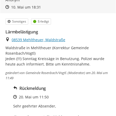
Zeitpunkt des Erstellens
Zeitpunkt des Erstellens
Zur Äußerung
10. Mai um 18:31
Kategorie
Status
Sonstiges
Erledigt
Lärmbelästigung
Ort
08539 Mehltheuer, Waldstraße
Waldstraße in Mehltheuer (Korrektur Gemeinde 
Rosenbach/Vogtl)

Jeden (!!!) Sonntag Kreissäge in Benutzung. Polizei wurde 
heute auch informiert. Bitte um Kenntnisnahme.
geändert von
Gemeinde Rosenbach/Vogtl. (Moderator)
am 20. Mai um
11:49
Rückmeldung
Zeitpunkt des Erstellens
20. Mai um 11:50
Sehr geehrter Absender, 
