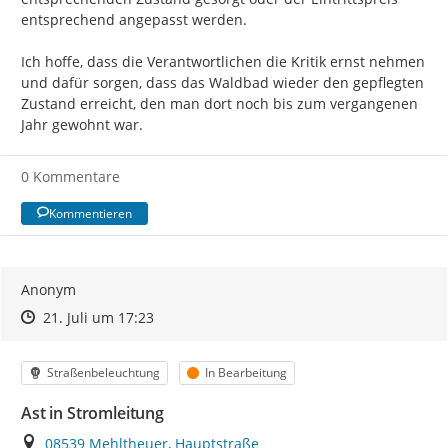
entsprechend angepasst werden.

Ich hoffe, dass die Verantwortlichen die Kritik ernst nehmen 
und dafür sorgen, dass das Waldbad wieder den gepflegten 
Zustand erreicht, den man dort noch bis zum vergangenen 
Jahr gewohnt war.
0 Kommentare
Kommentieren
Anonym
Zeitpunkt des Erstellens
Zeitpunkt des Erstellens
Zur Äußerung
21. Juli um 17:23
Kategorie
Status
Straßenbeleuchtung
In Bearbeitung
Ast in Stromleitung
Ort
08539 Mehltheuer, Hauptstraße