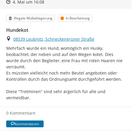
Zeitpunkt des Erstellens
Zeitpunkt des Erstellens
Zur Äußerung
4. Mai um 16:08
Kategorie
Status
Illegale Müllablagerung
In Bearbeitung
Hundekot
Ort
08539 Leubnitz, Schneckengrüner Straße
Mehrfach wurde ein Hund, womöglich ein Husky, 
beobachtet, der neben und auf den Wegen kotet. Dies 
wurde durch den Begleiter, eine Frau mit roten Haaren nie 
verräumt.

Es müssten vielleicht noch mehr Beutel angeboten oder 
Kontrollen durch das Ordnungsamt durchgeführt werden.

Diese "Tretminen" sind sehr ärgerlich für alle und 
vermeidbar.
0 Kommentare
Kommentieren