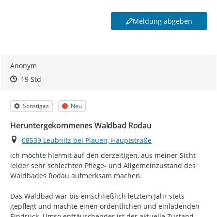
Meldung abgeben
Anonym
Zeitpunkt des Erstellens
Zeitpunkt des Erstellens
Zur Äußerung
19 Std
Kategorie
Status
Sonstiges
Neu
Heruntergekommenes Waldbad Rodau
Ort
08539 Leubnitz bei Plauen, Hauptstraße
ich möchte hiermit auf den derzeitigen, aus meiner Sicht 
leider sehr schlechten Pflege- und Allgemeinzustand des 
Waldbades Rodau aufmerksam machen.

Das Waldbad war bis einschließlich letztem Jahr stets 
gepflegt und machte einen ordentlichen und einladenden 
Eindruck. Umso enttäuschender ist der aktuelle Zustand. 