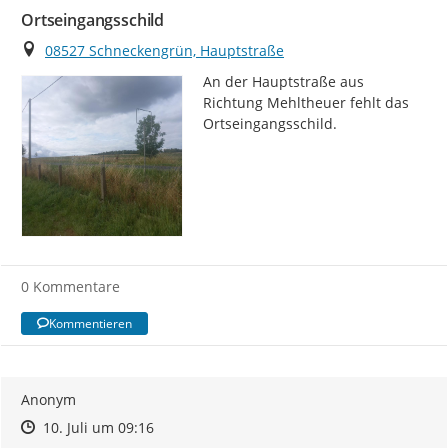
Ortseingangsschild
Ort
08527 Schneckengrün, Hauptstraße
An der Hauptstraße aus 
Richtung Mehltheuer fehlt das 
Ortseingangsschild.
0 Kommentare
Kommentieren
Anonym
Zeitpunkt des Erstellens
Zeitpunkt des Erstellens
Zur Äußerung
10. Juli um 09:16