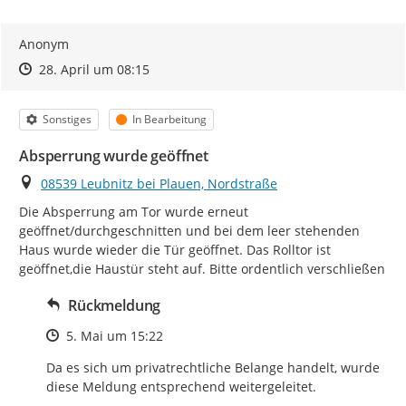
Anonym
Zeitpunkt des Erstellens
Zeitpunkt des Erstellens
Zur Äußerung
28. April um 08:15
Kategorie
Status
Sonstiges
In Bearbeitung
Absperrung wurde geöffnet
Ort
08539 Leubnitz bei Plauen, Nordstraße
Die Absperrung am Tor wurde erneut 
geöffnet/durchgeschnitten und bei dem leer stehenden 
Haus wurde wieder die Tür geöffnet. Das Rolltor ist 
geöffnet,die Haustür steht auf. Bitte ordentlich verschließen
Rückmeldung
Zeitpunkt des Erstellens
5. Mai um 15:22
Da es sich um privatrechtliche Belange handelt, wurde 
diese Meldung entsprechend weitergeleitet. 
