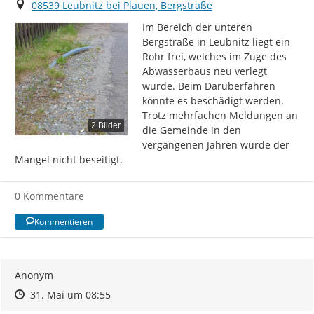
Ort
08539 Leubnitz bei Plauen, Bergstraße
Im Bereich der unteren 
Bergstraße in Leubnitz liegt ein 
Rohr frei, welches im Zuge des 
Abwasserbaus neu verlegt 
wurde. Beim Darüberfahren 
könnte es beschädigt werden. 
Trotz mehrfachen Meldungen an 
2 Bilder
die Gemeinde in den 
vergangenen Jahren wurde der 
Mangel nicht beseitigt.
0 Kommentare
Kommentieren
Anonym
Zeitpunkt des Erstellens
Zeitpunkt des Erstellens
Zur Äußerung
31. Mai um 08:55