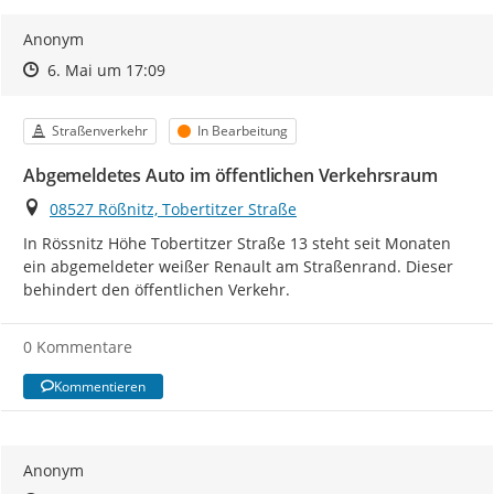
Anonym
Zeitpunkt des Erstellens
Zeitpunkt des Erstellens
Zur Äußerung
6. Mai um 17:09
Kategorie
Status
Straßenverkehr
In Bearbeitung
Abgemeldetes Auto im öffentlichen Verkehrsraum
Ort
08527 Rößnitz, Tobertitzer Straße
In Rössnitz Höhe Tobertitzer Straße 13 steht seit Monaten 
ein abgemeldeter weißer Renault am Straßenrand. Dieser 
behindert den öffentlichen Verkehr.
0 Kommentare
Kommentieren
Anonym