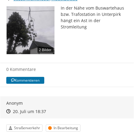
In der Nähe vom Buswartehaus 
bzw. Trafostation in Unterpirk 
hängt ein Ast in der 
Stromleitung
2 Bilder
0 Kommentare
Kommentieren
Anonym
Zeitpunkt des Erstellens
Zeitpunkt des Erstellens
Zur Äußerung
20. Juli um 18:37
Kategorie
Status
Straßenverkehr
In Bearbeitung