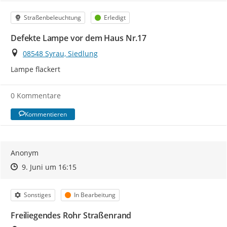
Kategorie
Status
Straßenbeleuchtung
Erledigt
Defekte Lampe vor dem Haus Nr.17
Ort
08548 Syrau, Siedlung
Lampe flackert
0 Kommentare
Kommentieren
Anonym
Zeitpunkt des Erstellens
Zeitpunkt des Erstellens
Zur Äußerung
9. Juni um 16:15
Kategorie
Status
Sonstiges
In Bearbeitung
Freiliegendes Rohr Straßenrand