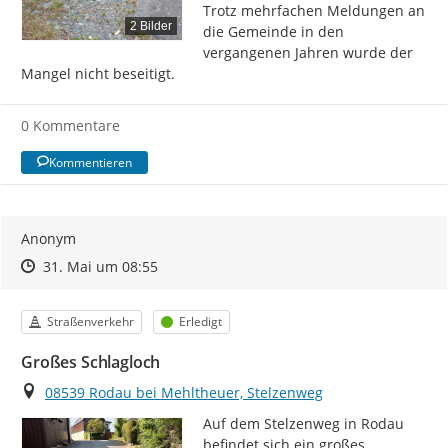
Trotz mehrfachen Meldungen an 
2 Bilder
die Gemeinde in den 
vergangenen Jahren wurde der 
Mangel nicht beseitigt.
0 Kommentare
Kommentieren
Anonym
Zeitpunkt des Erstellens
Zeitpunkt des Erstellens
Zur Äußerung
31. Mai um 08:55
Kategorie
Status
Straßenverkehr
Erledigt
Großes Schlagloch
Ort
08539 Rodau bei Mehltheuer, Stelzenweg
Auf dem Stelzenweg in Rodau 
befindet sich ein großes 