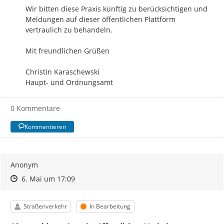
Wir bitten diese Praxis künftig zu berücksichtigen und 
Meldungen auf dieser öffentlichen Plattform 
vertraulich zu behandeln. 

Mit freundlichen Grüßen

Christin Karaschewski

Haupt- und Ordnungsamt
0 Kommentare
Kommentieren
Anonym
Zeitpunkt des Erstellens
Zeitpunkt des Erstellens
Zur Äußerung
6. Mai um 17:09
Kategorie
Status
Straßenverkehr
In Bearbeitung