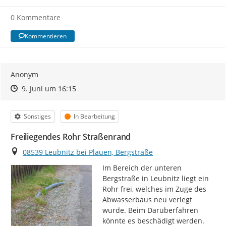
0 Kommentare
Kommentieren
Anonym
Zeitpunkt des Erstellens
Zeitpunkt des Erstellens
Zur Äußerung
9. Juni um 16:15
Kategorie
Status
Sonstiges
In Bearbeitung
Freiliegendes Rohr Straßenrand
Ort
08539 Leubnitz bei Plauen, Bergstraße
Im Bereich der unteren 
Bergstraße in Leubnitz liegt ein 
Rohr frei, welches im Zuge des 
Abwasserbaus neu verlegt 
wurde. Beim Darüberfahren 
könnte es beschädigt werden. 