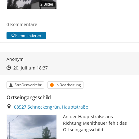
2 Bilder
0 Kommentare
Kommentieren
Anonym
Zeitpunkt des Erstellens
Zeitpunkt des Erstellens
Zur Äußerung
20. Juli um 18:37
Kategorie
Status
Straßenverkehr
In Bearbeitung
Ortseingangsschild
Ort
08527 Schneckengrün, Hauptstraße
An der Hauptstraße aus 
Richtung Mehltheuer fehlt das 
Ortseingangsschild.