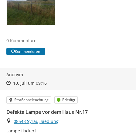
0 Kommentare
Kommentieren
Anonym
Zeitpunkt des Erstellens
Zeitpunkt des Erstellens
Zur Äußerung
10. Juli um 09:16
Kategorie
Status
Straßenbeleuchtung
Erledigt
Defekte Lampe vor dem Haus Nr.17
Ort
08548 Syrau, Siedlung
Lampe flackert