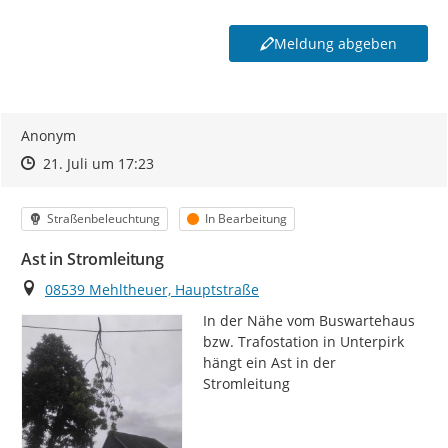
Meldung abgeben
Anonym
Zeitpunkt des Erstellens
Zeitpunkt des Erstellens
Zur Äußerung
21. Juli um 17:23
Kategorie
Status
Straßenbeleuchtung
In Bearbeitung
Ast in Stromleitung
Ort
08539 Mehltheuer, Hauptstraße
In der Nähe vom Buswartehaus 
bzw. Trafostation in Unterpirk 
hängt ein Ast in der 
Stromleitung