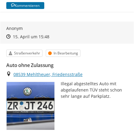
Kommentieren
Anonym
Zeitpunkt des Erstellens
Zeitpunkt des Erstellens
Zur Äußerung
15. April um 15:48
Kategorie
Status
Straßenverkehr
In Bearbeitung
Auto ohne Zulassung
Ort
08539 Mehltheuer, Friedensstraße
Illegal abgestelltes Auto mit 
abgelaufenen TÜV steht schon 
sehr lange auf Parkplatz.