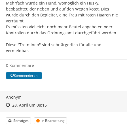
Mehrfach wurde ein Hund, womöglich ein Husky, 
beobachtet, der neben und auf den Wegen kotet. Dies 
wurde durch den Begleiter, eine Frau mit roten Haaren nie 
verräumt.

Es müssten vielleicht noch mehr Beutel angeboten oder 
Kontrollen durch das Ordnungsamt durchgeführt werden.

Diese "Tretminen" sind sehr ärgerlich für alle und 
vermeidbar.
0 Kommentare
Kommentieren
Anonym
Zeitpunkt des Erstellens
Zeitpunkt des Erstellens
Zur Äußerung
28. April um 08:15
Kategorie
Status
Sonstiges
In Bearbeitung