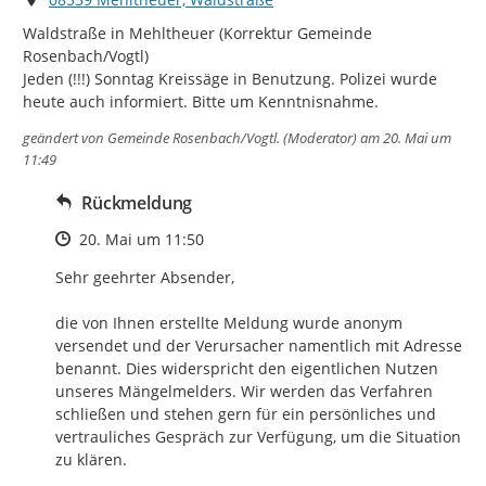
Waldstraße in Mehltheuer (Korrektur Gemeinde 
Rosenbach/Vogtl)

Jeden (!!!) Sonntag Kreissäge in Benutzung. Polizei wurde 
heute auch informiert. Bitte um Kenntnisnahme.
geändert von
Gemeinde Rosenbach/Vogtl. (Moderator)
am 20. Mai um
11:49
Rückmeldung
Zeitpunkt des Erstellens
20. Mai um 11:50
Sehr geehrter Absender, 

die von Ihnen erstellte Meldung wurde anonym 
versendet und der Verursacher namentlich mit Adresse 
benannt. Dies widerspricht den eigentlichen Nutzen 
unseres Mängelmelders. Wir werden das Verfahren 
schließen und stehen gern für ein persönliches und 
vertrauliches Gespräch zur Verfügung, um die Situation 
zu klären.
