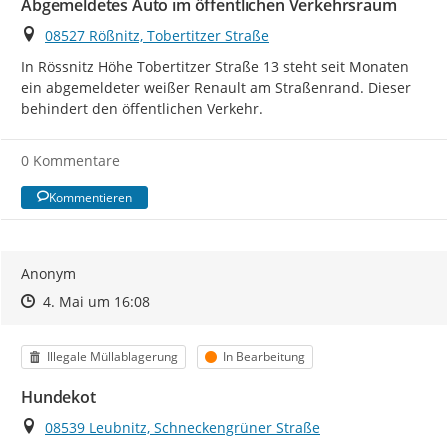
Abgemeldetes Auto im öffentlichen Verkehrsraum
Ort
08527 Rößnitz, Tobertitzer Straße
In Rössnitz Höhe Tobertitzer Straße 13 steht seit Monaten 
ein abgemeldeter weißer Renault am Straßenrand. Dieser 
behindert den öffentlichen Verkehr.
0 Kommentare
Kommentieren
Anonym
Zeitpunkt des Erstellens
Zeitpunkt des Erstellens
Zur Äußerung
4. Mai um 16:08
Kategorie
Status
Illegale Müllablagerung
In Bearbeitung
Hundekot
Ort
08539 Leubnitz, Schneckengrüner Straße