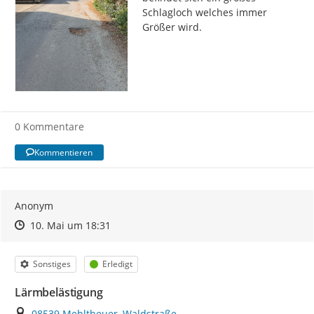
Schlagloch welches immer 
Größer wird.
0 Kommentare
Kommentieren
Anonym
Zeitpunkt des Erstellens
Zeitpunkt des Erstellens
Zur Äußerung
10. Mai um 18:31
Kategorie
Status
Sonstiges
Erledigt
Lärmbelästigung
Ort
08539 Mehltheuer, Waldstraße