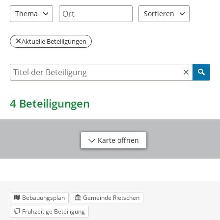
2 Einträge verfügbar. Benutzen Sie "Pfeiltaste oben" und "Pfeil
1 Einträge verfügbar. Benutzen Sie "P
Ort
Thema
Sortieren
1 Einträge verfügbar. Benutzen Sie "Pfeiltaste oben" und "Pfeil
2 Einträge verfügbar. Be
Aktuelle Beteiligungen
Suche nach Beteiligung
4
Beteiligungen
Karte öffnen
Bebauungsplan
Gemeinde Rietschen
Frühzeitige Beteiligung