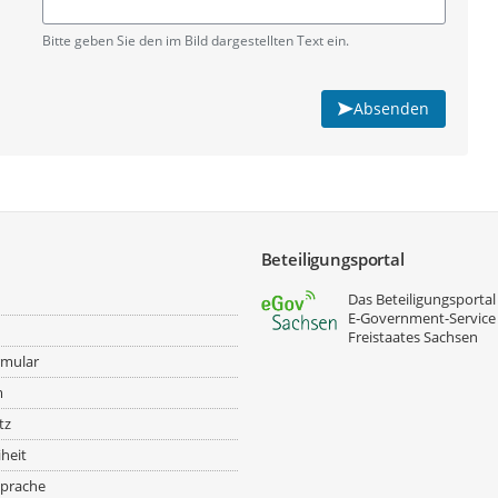
Pflichtangabe
Bitte geben Sie den im Bild dargestellten Text ein.
Absenden
Beteiligungsportal
Das Beteiligungsportal 
E‑Government-Service
Freistaates Sachsen
rmular
m
tz
iheit
prache