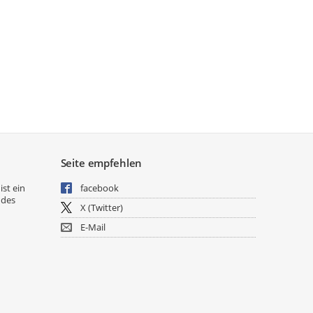
Seite empfehlen
ist ein
facebook
 des
X (Twitter)
E-Mail