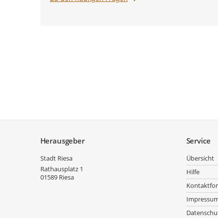
Service
Herausgeber
Service
Stadt Riesa
Übersicht
Rathausplatz 1
Hilfe
01589
Riesa
Kontaktfo
Impressu
Datenschu