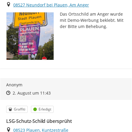
Ort
08527 Neundorf bei Plauen, Am Anger
Das Ortsschild am Anger wurde 
mit Demo-Werbung beklebt. Mit 
der Bitte um Behebung.
Anonym
Zeitpunkt des Erstellens
Zeitpunkt des Erstellens
Zur Äußerung
2. August um 11:43
Kategorie
Status
Graffiti
Erledigt
LSG-Schutz-Schild übersprüht
Ort
08523 Plauen, Kuntzestraße