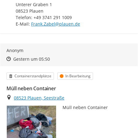
Unterer Graben 1

08523 Plauen

Telefon: +49 3741 291 1009

E-Mail: 
Frank.Zabel@plauen.de
Anonym
Zeitpunkt des Erstellens
Zeitpunkt des Erstellens
Zur Äußerung
Gestern um 05:50
Kategorie
Status
Containerstandplätze
In Bearbeitung
Müll neben Container
Ort
08523 Plauen, Seestraße
Müll neben Container