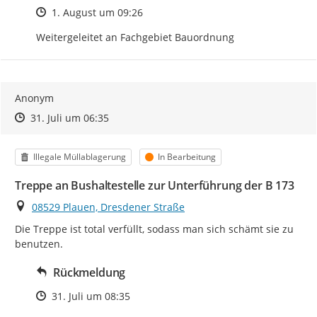
Zeitpunkt des Erstellens
1. August um 09:26
Weitergeleitet an Fachgebiet Bauordnung
Anonym
Zeitpunkt des Erstellens
Zeitpunkt des Erstellens
Zur Äußerung
31. Juli um 06:35
Kategorie
Status
Illegale Müllablagerung
In Bearbeitung
Treppe an Bushaltestelle zur Unterführung der B 173
Ort
08529 Plauen, Dresdener Straße
Die Treppe ist total verfüllt, sodass man sich schämt sie zu 
benutzen.
Rückmeldung
Zeitpunkt des Erstellens
31. Juli um 08:35