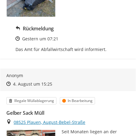
Rückmeldung
Zeitpunkt des Erstellens
Gestern um 07:21
Das Amt für Abfallwirtschaft wird informiert.
Anonym
Zeitpunkt des Erstellens
Zeitpunkt des Erstellens
Zur Äußerung
4. August um 15:25
Kategorie
Status
Illegale Müllablagerung
In Bearbeitung
Gelber Sack Müll
Ort
08525 Plauen, August-Bebel-Straße
Seit Monaten liegen an der 