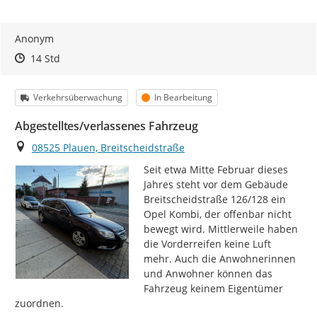
Anonym
Zeitpunkt des Erstellens
Zeitpunkt des Erstellens
Zur Äußerung
14 Std
Kategorie
Status
Verkehrsüberwachung
In Bearbeitung
Abgestelltes/verlassenes Fahrzeug
Ort
08525 Plauen, Breitscheidstraße
Seit etwa Mitte Februar dieses 
Jahres steht vor dem Gebäude 
Breitscheidstraße 126/128 ein 
Opel Kombi, der offenbar nicht 
bewegt wird. Mittlerweile haben 
die Vorderreifen keine Luft 
mehr. Auch die Anwohnerinnen 
und Anwohner können das 
Fahrzeug keinem Eigentümer 
zuordnen.
