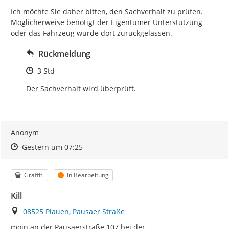
Ich möchte Sie daher bitten, den Sachverhalt zu prüfen. 
Möglicherweise benötigt der Eigentümer Unterstützung 
oder das Fahrzeug wurde dort zurückgelassen.
Rückmeldung
Zeitpunkt des Erstellens
3 Std
Der Sachverhalt wird überprüft.
Anonym
Zeitpunkt des Erstellens
Zeitpunkt des Erstellens
Zur Äußerung
Gestern um 07:25
Kategorie
Status
Graffiti
In Bearbeitung
Kill
Ort
08525 Plauen, Pausaer Straße
moin an der Pausaerstraße 107 bei der 