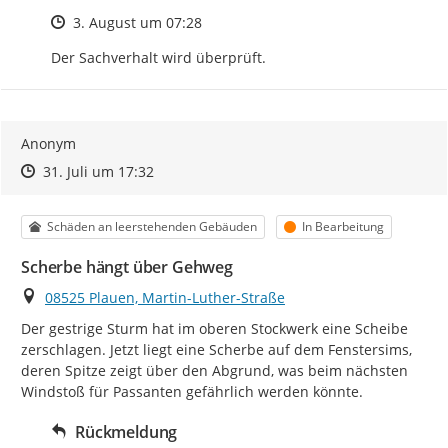
Zeitpunkt des Erstellens
3. August um 07:28
Der Sachverhalt wird überprüft.
Anonym
Zeitpunkt des Erstellens
Zeitpunkt des Erstellens
Zur Äußerung
31. Juli um 17:32
Kategorie
Status
Schäden an leerstehenden Gebäuden
In Bearbeitung
Scherbe hängt über Gehweg
Ort
08525 Plauen, Martin-Luther-Straße
Der gestrige Sturm hat im oberen Stockwerk eine Scheibe 
zerschlagen. Jetzt liegt eine Scherbe auf dem Fenstersims, 
deren Spitze zeigt über den Abgrund, was beim nächsten 
Windstoß für Passanten gefährlich werden könnte.
Rückmeldung