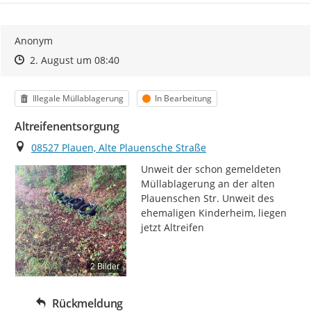
Anonym
Zeitpunkt des Erstellens
Zeitpunkt des Erstellens
Zur Äußerung
2. August um 08:40
Kategorie
Status
Illegale Müllablagerung
In Bearbeitung
Altreifenentsorgung
Ort
08527 Plauen, Alte Plauensche Straße
Unweit der schon gemeldeten 
Müllablagerung an der alten 
Plauenschen Str. Unweit des 
ehemaligen Kinderheim, liegen 
jetzt Altreifen
2 Bilder
Rückmeldung