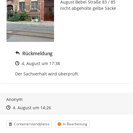
August Bebel Straße 83 / 85 
nicht abgeholte gelbe Säcke
Rückmeldung
Zeitpunkt des Erstellens
4. August um 17:38
Der Sachverhalt wird überprüft.
Anonym
Zeitpunkt des Erstellens
Zeitpunkt des Erstellens
Zur Äußerung
4. August um 14:26
Kategorie
Status
Containerstandplätze
In Bearbeitung