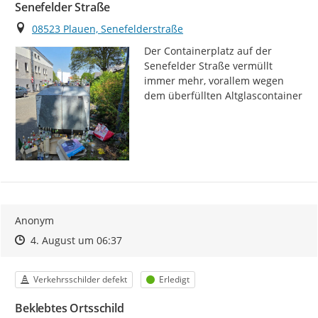
Senefelder Straße
Ort
08523 Plauen, Senefelderstraße
Der Containerplatz auf der 
Senefelder Straße vermüllt 
immer mehr, vorallem wegen 
dem überfüllten Altglascontainer
Anonym
Zeitpunkt des Erstellens
Zeitpunkt des Erstellens
Zur Äußerung
4. August um 06:37
Kategorie
Status
Verkehrsschilder defekt
Erledigt
Beklebtes Ortsschild