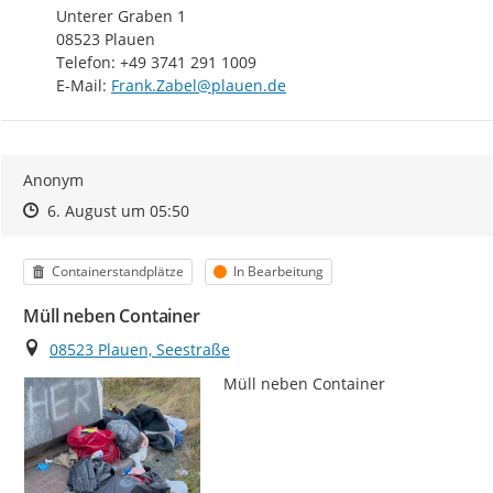
Unterer Graben 1

08523 Plauen

Telefon: +49 3741 291 1009

E-Mail: 
Frank.Zabel@plauen.de
Anonym
Zeitpunkt des Erstellens
Zeitpunkt des Erstellens
Zur Äußerung
6. August um 05:50
Kategorie
Status
Containerstandplätze
In Bearbeitung
Müll neben Container
Ort
08523 Plauen, Seestraße
Müll neben Container