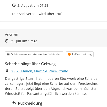
Zeitpunkt des Erstellens
3. August um 07:28
Der Sachverhalt wird überprüft.
Anonym
Zeitpunkt des Erstellens
Zeitpunkt des Erstellens
Zur Äußerung
31. Juli um 17:32
Kategorie
Status
Schäden an leerstehenden Gebäuden
In Bearbeitung
Scherbe hängt über Gehweg
Ort
08525 Plauen, Martin-Luther-Straße
Der gestrige Sturm hat im oberen Stockwerk eine Scheibe 
zerschlagen. Jetzt liegt eine Scherbe auf dem Fenstersims, 
deren Spitze zeigt über den Abgrund, was beim nächsten 
Windstoß für Passanten gefährlich werden könnte.
Rückmeldung