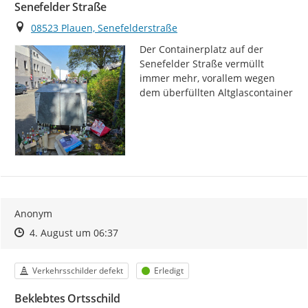
Senefelder Straße
Ort
08523 Plauen, Senefelderstraße
Der Containerplatz auf der 
Senefelder Straße vermüllt 
immer mehr, vorallem wegen 
dem überfüllten Altglascontainer
Anonym
Zeitpunkt des Erstellens
Zeitpunkt des Erstellens
Zur Äußerung
4. August um 06:37
Kategorie
Status
Verkehrsschilder defekt
Erledigt
Beklebtes Ortsschild