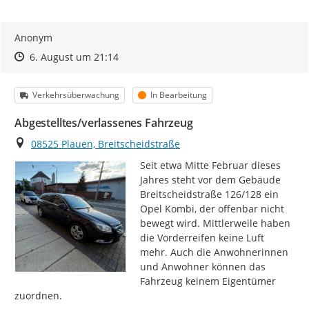
Anonym
Zeitpunkt des Erstellens
Zeitpunkt des Erstellens
Zur Äußerung
6. August um 21:14
Kategorie
Status
Verkehrsüberwachung
In Bearbeitung
Abgestelltes/verlassenes Fahrzeug
Ort
08525 Plauen, Breitscheidstraße
Seit etwa Mitte Februar dieses 
Jahres steht vor dem Gebäude 
Breitscheidstraße 126/128 ein 
Opel Kombi, der offenbar nicht 
bewegt wird. Mittlerweile haben 
die Vorderreifen keine Luft 
mehr. Auch die Anwohnerinnen 
und Anwohner können das 
Fahrzeug keinem Eigentümer 
zuordnen.
