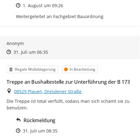
Zeitpunkt des Erstellens
1. August um 09:26
Weitergeleitet an Fachgebiet Bauordnung
Anonym
Zeitpunkt des Erstellens
Zeitpunkt des Erstellens
Zur Äußerung
31. Juli um 06:35
Kategorie
Status
Illegale Müllablagerung
In Bearbeitung
Treppe an Bushaltestelle zur Unterführung der B 173
Ort
08529 Plauen, Dresdener Straße
Die Treppe ist total verfüllt, sodass man sich schämt sie zu 
benutzen.
Rückmeldung
Zeitpunkt des Erstellens
31. Juli um 08:35