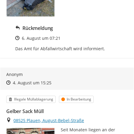
Rückmeldung
Zeitpunkt des Erstellens
6. August um 07:21
Das Amt für Abfallwirtschaft wird informiert.
Anonym
Zeitpunkt des Erstellens
Zeitpunkt des Erstellens
Zur Äußerung
4. August um 15:25
Kategorie
Status
Illegale Müllablagerung
In Bearbeitung
Gelber Sack Müll
Ort
08525 Plauen, August-Bebel-Straße
Seit Monaten liegen an der 