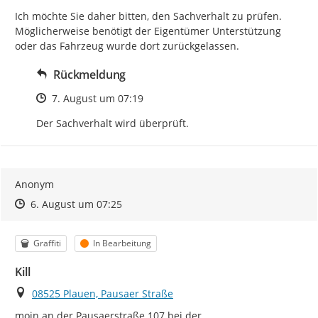
Ich möchte Sie daher bitten, den Sachverhalt zu prüfen. 
Möglicherweise benötigt der Eigentümer Unterstützung 
oder das Fahrzeug wurde dort zurückgelassen.
Rückmeldung
Zeitpunkt des Erstellens
7. August um 07:19
Der Sachverhalt wird überprüft.
Anonym
Zeitpunkt des Erstellens
Zeitpunkt des Erstellens
Zur Äußerung
6. August um 07:25
Kategorie
Status
Graffiti
In Bearbeitung
Kill
Ort
08525 Plauen, Pausaer Straße
moin an der Pausaerstraße 107 bei der 