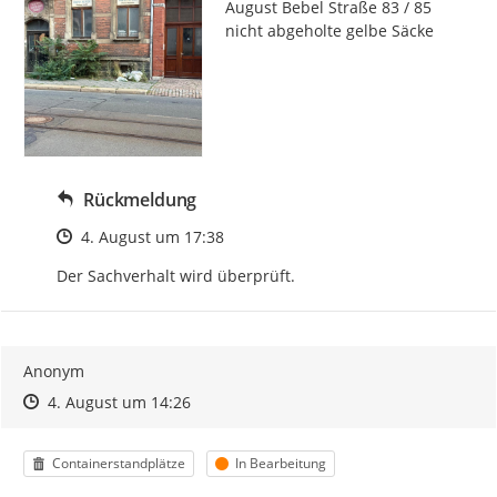
August Bebel Straße 83 / 85 
nicht abgeholte gelbe Säcke
Rückmeldung
Zeitpunkt des Erstellens
4. August um 17:38
Der Sachverhalt wird überprüft.
Anonym
Zeitpunkt des Erstellens
Zeitpunkt des Erstellens
Zur Äußerung
4. August um 14:26
Kategorie
Status
Containerstandplätze
In Bearbeitung