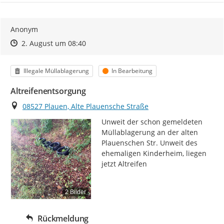
Anonym
Zeitpunkt des Erstellens
Zeitpunkt des Erstellens
Zur Äußerung
2. August um 08:40
Kategorie
Status
Illegale Müllablagerung
In Bearbeitung
Altreifenentsorgung
Ort
08527 Plauen, Alte Plauensche Straße
Unweit der schon gemeldeten 
Müllablagerung an der alten 
Plauenschen Str. Unweit des 
ehemaligen Kinderheim, liegen 
jetzt Altreifen
2 Bilder
Rückmeldung