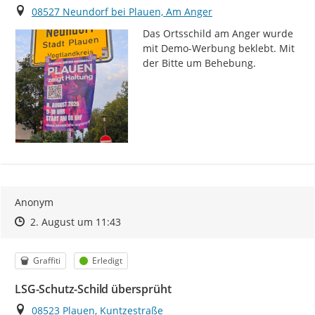
Ort
08527 Neundorf bei Plauen, Am Anger
Das Ortsschild am Anger wurde 
mit Demo-Werbung beklebt. Mit 
der Bitte um Behebung.
Anonym
Zeitpunkt des Erstellens
Zeitpunkt des Erstellens
Zur Äußerung
2. August um 11:43
Kategorie
Status
Graffiti
Erledigt
LSG-Schutz-Schild übersprüht
Ort
08523 Plauen, Kuntzestraße