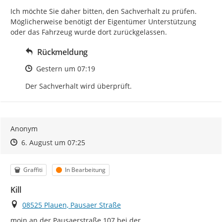
Ich möchte Sie daher bitten, den Sachverhalt zu prüfen. 
Möglicherweise benötigt der Eigentümer Unterstützung 
oder das Fahrzeug wurde dort zurückgelassen.
Rückmeldung
Zeitpunkt des Erstellens
Gestern um 07:19
Der Sachverhalt wird überprüft.
Anonym
Zeitpunkt des Erstellens
Zeitpunkt des Erstellens
Zur Äußerung
6. August um 07:25
Kategorie
Status
Graffiti
In Bearbeitung
Kill
Ort
08525 Plauen, Pausaer Straße
moin an der Pausaerstraße 107 bei der 