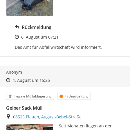
Rückmeldung
Zeitpunkt des Erstellens
6. August um 07:21
Das Amt für Abfallwirtschaft wird informiert.
Anonym
Zeitpunkt des Erstellens
Zeitpunkt des Erstellens
Zur Äußerung
4. August um 15:25
Kategorie
Status
Illegale Müllablagerung
In Bearbeitung
Gelber Sack Müll
Ort
08525 Plauen, August-Bebel-Straße
Seit Monaten liegen an der 