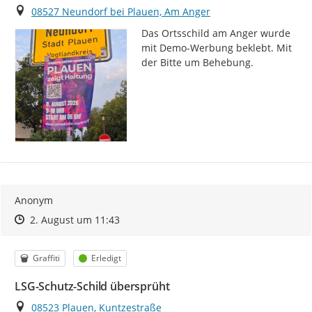
Ort
08527 Neundorf bei Plauen, Am Anger
Das Ortsschild am Anger wurde 
mit Demo-Werbung beklebt. Mit 
der Bitte um Behebung.
Anonym
Zeitpunkt des Erstellens
Zeitpunkt des Erstellens
Zur Äußerung
2. August um 11:43
Kategorie
Status
Graffiti
Erledigt
LSG-Schutz-Schild übersprüht
Ort
08523 Plauen, Kuntzestraße