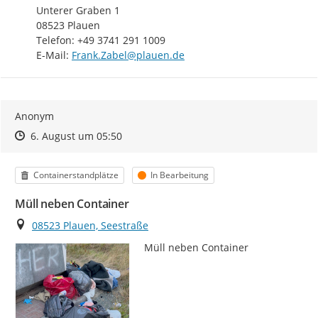
Unterer Graben 1

08523 Plauen

Telefon: +49 3741 291 1009

E-Mail: 
Frank.Zabel@plauen.de
Anonym
Zeitpunkt des Erstellens
Zeitpunkt des Erstellens
Zur Äußerung
6. August um 05:50
Kategorie
Status
Containerstandplätze
In Bearbeitung
Müll neben Container
Ort
08523 Plauen, Seestraße
Müll neben Container