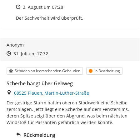
Zeitpunkt des Erstellens
3. August um 07:28
Der Sachverhalt wird überprüft.
Anonym
Zeitpunkt des Erstellens
Zeitpunkt des Erstellens
Zur Äußerung
31. Juli um 17:32
Kategorie
Status
Schäden an leerstehenden Gebäuden
In Bearbeitung
Scherbe hängt über Gehweg
Ort
08525 Plauen, Martin-Luther-Straße
Der gestrige Sturm hat im oberen Stockwerk eine Scheibe 
zerschlagen. Jetzt liegt eine Scherbe auf dem Fenstersims, 
deren Spitze zeigt über den Abgrund, was beim nächsten 
Windstoß für Passanten gefährlich werden könnte.
Rückmeldung