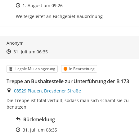
Zeitpunkt des Erstellens
1. August um 09:26
Weitergeleitet an Fachgebiet Bauordnung
Anonym
Zeitpunkt des Erstellens
Zeitpunkt des Erstellens
Zur Äußerung
31. Juli um 06:35
Kategorie
Status
Illegale Müllablagerung
In Bearbeitung
Treppe an Bushaltestelle zur Unterführung der B 173
Ort
08529 Plauen, Dresdener Straße
Die Treppe ist total verfüllt, sodass man sich schämt sie zu 
benutzen.
Rückmeldung
Zeitpunkt des Erstellens
31. Juli um 08:35