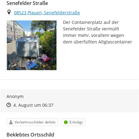
Senefelder Straße
Ort
08523 Plauen, Senefelderstraße
Der Containerplatz auf der 
Senefelder Straße vermüllt 
immer mehr, vorallem wegen 
dem überfüllten Altglascontainer
Anonym
Zeitpunkt des Erstellens
Zeitpunkt des Erstellens
Zur Äußerung
4. August um 06:37
Kategorie
Status
Verkehrsschilder defekt
Erledigt
Beklebtes Ortsschild