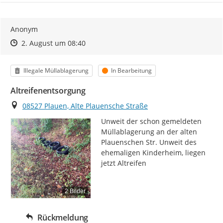
Anonym
Zeitpunkt des Erstellens
Zeitpunkt des Erstellens
Zur Äußerung
2. August um 08:40
Kategorie
Status
Illegale Müllablagerung
In Bearbeitung
Altreifenentsorgung
Ort
08527 Plauen, Alte Plauensche Straße
Unweit der schon gemeldeten 
Müllablagerung an der alten 
Plauenschen Str. Unweit des 
ehemaligen Kinderheim, liegen 
jetzt Altreifen
2 Bilder
Rückmeldung