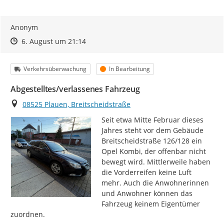
Anonym
Zeitpunkt des Erstellens
Zeitpunkt des Erstellens
Zur Äußerung
6. August um 21:14
Kategorie
Status
Verkehrsüberwachung
In Bearbeitung
Abgestelltes/verlassenes Fahrzeug
Ort
08525 Plauen, Breitscheidstraße
Seit etwa Mitte Februar dieses 
Jahres steht vor dem Gebäude 
Breitscheidstraße 126/128 ein 
Opel Kombi, der offenbar nicht 
bewegt wird. Mittlerweile haben 
die Vorderreifen keine Luft 
mehr. Auch die Anwohnerinnen 
und Anwohner können das 
Fahrzeug keinem Eigentümer 
zuordnen.
