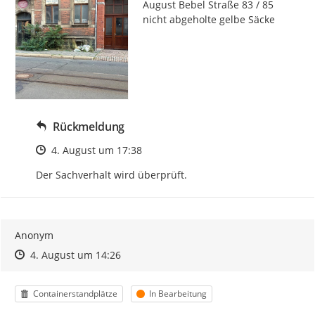
August Bebel Straße 83 / 85 
nicht abgeholte gelbe Säcke
Rückmeldung
Zeitpunkt des Erstellens
4. August um 17:38
Der Sachverhalt wird überprüft.
Anonym
Zeitpunkt des Erstellens
Zeitpunkt des Erstellens
Zur Äußerung
4. August um 14:26
Kategorie
Status
Containerstandplätze
In Bearbeitung