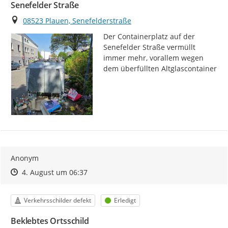
Senefelder Straße
Ort
08523 Plauen, Senefelderstraße
Der Containerplatz auf der 
Senefelder Straße vermüllt 
immer mehr, vorallem wegen 
dem überfüllten Altglascontainer
Anonym
Zeitpunkt des Erstellens
Zeitpunkt des Erstellens
Zur Äußerung
4. August um 06:37
Kategorie
Status
Verkehrsschilder defekt
Erledigt
Beklebtes Ortsschild