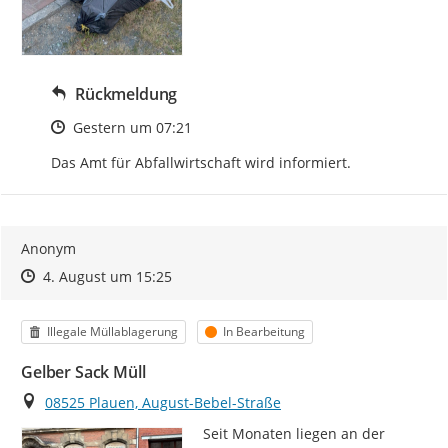
Rückmeldung
Zeitpunkt des Erstellens
Gestern um 07:21
Das Amt für Abfallwirtschaft wird informiert.
Anonym
Zeitpunkt des Erstellens
Zeitpunkt des Erstellens
Zur Äußerung
4. August um 15:25
Kategorie
Status
Illegale Müllablagerung
In Bearbeitung
Gelber Sack Müll
Ort
08525 Plauen, August-Bebel-Straße
Seit Monaten liegen an der 