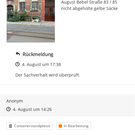
August Bebel Straße 83 / 85 
nicht abgeholte gelbe Säcke
Rückmeldung
Zeitpunkt des Erstellens
4. August um 17:38
Der Sachverhalt wird überprüft.
Anonym
Zeitpunkt des Erstellens
Zeitpunkt des Erstellens
Zur Äußerung
4. August um 14:26
Kategorie
Status
Containerstandplätze
In Bearbeitung