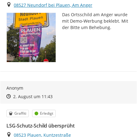
Ort
08527 Neundorf bei Plauen, Am Anger
Das Ortsschild am Anger wurde 
mit Demo-Werbung beklebt. Mit 
der Bitte um Behebung.
Anonym
Zeitpunkt des Erstellens
Zeitpunkt des Erstellens
Zur Äußerung
2. August um 11:43
Kategorie
Status
Graffiti
Erledigt
LSG-Schutz-Schild übersprüht
Ort
08523 Plauen, Kuntzestraße