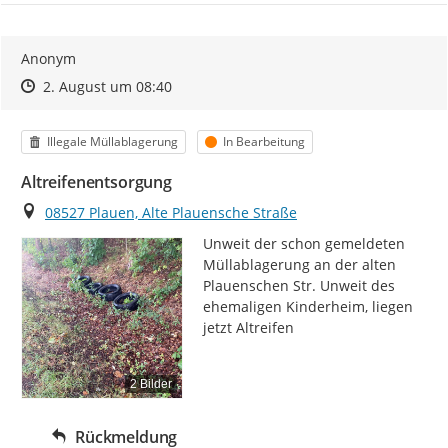
Anonym
Zeitpunkt des Erstellens
Zeitpunkt des Erstellens
Zur Äußerung
2. August um 08:40
Kategorie
Status
Illegale Müllablagerung
In Bearbeitung
Altreifenentsorgung
Ort
08527 Plauen, Alte Plauensche Straße
Unweit der schon gemeldeten 
Müllablagerung an der alten 
Plauenschen Str. Unweit des 
ehemaligen Kinderheim, liegen 
jetzt Altreifen
2 Bilder
Rückmeldung