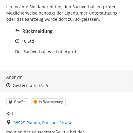
Ich möchte Sie daher bitten, den Sachverhalt zu prüfen. 
Möglicherweise benötigt der Eigentümer Unterstützung 
oder das Fahrzeug wurde dort zurückgelassen.
Rückmeldung
Zeitpunkt des Erstellens
10 Std
Der Sachverhalt wird überprüft.
Anonym
Zeitpunkt des Erstellens
Zeitpunkt des Erstellens
Zur Äußerung
Gestern um 07:25
Kategorie
Status
Graffiti
In Bearbeitung
Kill
Ort
08525 Plauen, Pausaer Straße
moin an der Pausaerstraße 107 bei der 