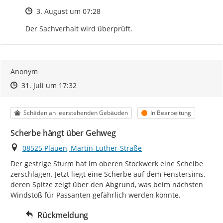
Zeitpunkt des Erstellens
3. August um 07:28
Der Sachverhalt wird überprüft.
Anonym
Zeitpunkt des Erstellens
Zeitpunkt des Erstellens
Zur Äußerung
31. Juli um 17:32
Kategorie
Status
Schäden an leerstehenden Gebäuden
In Bearbeitung
Scherbe hängt über Gehweg
Ort
08525 Plauen, Martin-Luther-Straße
Der gestrige Sturm hat im oberen Stockwerk eine Scheibe 
zerschlagen. Jetzt liegt eine Scherbe auf dem Fenstersims, 
deren Spitze zeigt über den Abgrund, was beim nächsten 
Windstoß für Passanten gefährlich werden könnte.
Rückmeldung