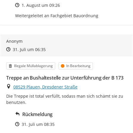
Zeitpunkt des Erstellens
1. August um 09:26
Weitergeleitet an Fachgebiet Bauordnung
Anonym
Zeitpunkt des Erstellens
Zeitpunkt des Erstellens
Zur Äußerung
31. Juli um 06:35
Kategorie
Status
Illegale Müllablagerung
In Bearbeitung
Treppe an Bushaltestelle zur Unterführung der B 173
Ort
08529 Plauen, Dresdener Straße
Die Treppe ist total verfüllt, sodass man sich schämt sie zu 
benutzen.
Rückmeldung
Zeitpunkt des Erstellens
31. Juli um 08:35