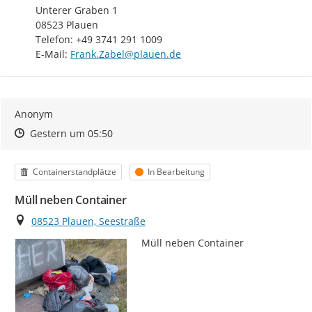
Unterer Graben 1

08523 Plauen

Telefon: +49 3741 291 1009

E-Mail: 
Frank.Zabel@plauen.de
Anonym
Zeitpunkt des Erstellens
Zeitpunkt des Erstellens
Zur Äußerung
Gestern um 05:50
Kategorie
Status
Containerstandplätze
In Bearbeitung
Müll neben Container
Ort
08523 Plauen, Seestraße
Müll neben Container