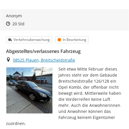
Anonym
Zeitpunkt des Erstellens
Zeitpunkt des Erstellens
Zur Äußerung
20 Std
Kategorie
Status
Verkehrsüberwachung
In Bearbeitung
Abgestelltes/verlassenes Fahrzeug
Ort
08525 Plauen, Breitscheidstraße
Seit etwa Mitte Februar dieses 
Jahres steht vor dem Gebäude 
Breitscheidstraße 126/128 ein 
Opel Kombi, der offenbar nicht 
bewegt wird. Mittlerweile haben 
die Vorderreifen keine Luft 
mehr. Auch die Anwohnerinnen 
und Anwohner können das 
Fahrzeug keinem Eigentümer 
zuordnen.
