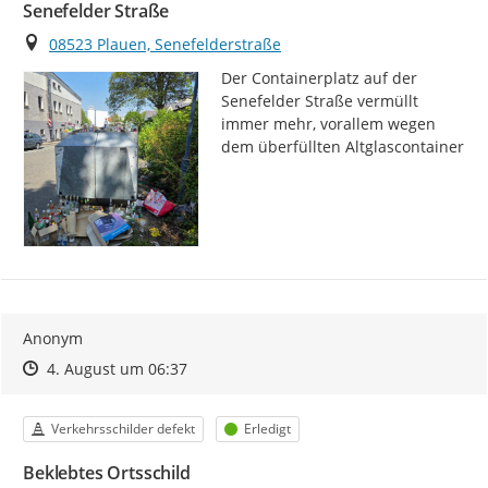
Senefelder Straße
Ort
08523 Plauen, Senefelderstraße
Der Containerplatz auf der 
Senefelder Straße vermüllt 
immer mehr, vorallem wegen 
dem überfüllten Altglascontainer
Anonym
Zeitpunkt des Erstellens
Zeitpunkt des Erstellens
Zur Äußerung
4. August um 06:37
Kategorie
Status
Verkehrsschilder defekt
Erledigt
Beklebtes Ortsschild