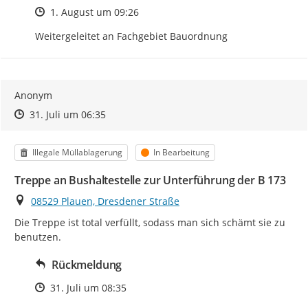
Zeitpunkt des Erstellens
1. August um 09:26
Weitergeleitet an Fachgebiet Bauordnung
Anonym
Zeitpunkt des Erstellens
Zeitpunkt des Erstellens
Zur Äußerung
31. Juli um 06:35
Kategorie
Status
Illegale Müllablagerung
In Bearbeitung
Treppe an Bushaltestelle zur Unterführung der B 173
Ort
08529 Plauen, Dresdener Straße
Die Treppe ist total verfüllt, sodass man sich schämt sie zu 
benutzen.
Rückmeldung
Zeitpunkt des Erstellens
31. Juli um 08:35