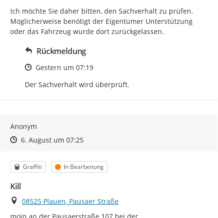
Ich möchte Sie daher bitten, den Sachverhalt zu prüfen. 
Möglicherweise benötigt der Eigentümer Unterstützung 
oder das Fahrzeug wurde dort zurückgelassen.
Rückmeldung
Zeitpunkt des Erstellens
Gestern um 07:19
Der Sachverhalt wird überprüft.
Anonym
Zeitpunkt des Erstellens
Zeitpunkt des Erstellens
Zur Äußerung
6. August um 07:25
Kategorie
Status
Graffiti
In Bearbeitung
Kill
Ort
08525 Plauen, Pausaer Straße
moin an der Pausaerstraße 107 bei der 