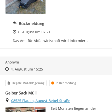
Rückmeldung
Zeitpunkt des Erstellens
6. August um 07:21
Das Amt für Abfallwirtschaft wird informiert.
Anonym
Zeitpunkt des Erstellens
Zeitpunkt des Erstellens
Zur Äußerung
4. August um 15:25
Kategorie
Status
Illegale Müllablagerung
In Bearbeitung
Gelber Sack Müll
Ort
08525 Plauen, August-Bebel-Straße
Seit Monaten liegen an der 