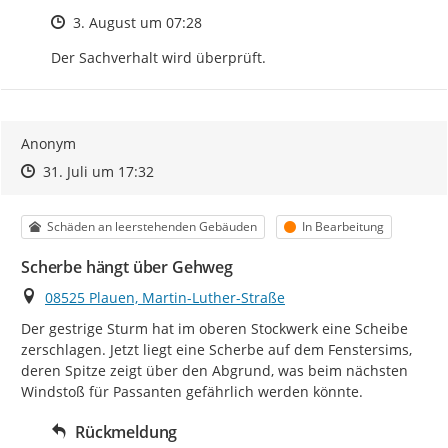
Zeitpunkt des Erstellens
3. August um 07:28
Der Sachverhalt wird überprüft.
Anonym
Zeitpunkt des Erstellens
Zeitpunkt des Erstellens
Zur Äußerung
31. Juli um 17:32
Kategorie
Status
Schäden an leerstehenden Gebäuden
In Bearbeitung
Scherbe hängt über Gehweg
Ort
08525 Plauen, Martin-Luther-Straße
Der gestrige Sturm hat im oberen Stockwerk eine Scheibe 
zerschlagen. Jetzt liegt eine Scherbe auf dem Fenstersims, 
deren Spitze zeigt über den Abgrund, was beim nächsten 
Windstoß für Passanten gefährlich werden könnte.
Rückmeldung