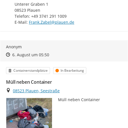
Unterer Graben 1

08523 Plauen

Telefon: +49 3741 291 1009

E-Mail: 
Frank.Zabel@plauen.de
Anonym
Zeitpunkt des Erstellens
Zeitpunkt des Erstellens
Zur Äußerung
6. August um 05:50
Kategorie
Status
Containerstandplätze
In Bearbeitung
Müll neben Container
Ort
08523 Plauen, Seestraße
Müll neben Container