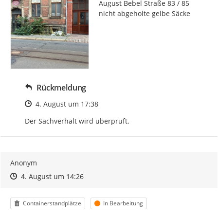
August Bebel Straße 83 / 85 
nicht abgeholte gelbe Säcke
Rückmeldung
Zeitpunkt des Erstellens
4. August um 17:38
Der Sachverhalt wird überprüft.
Anonym
Zeitpunkt des Erstellens
Zeitpunkt des Erstellens
Zur Äußerung
4. August um 14:26
Kategorie
Status
Containerstandplätze
In Bearbeitung