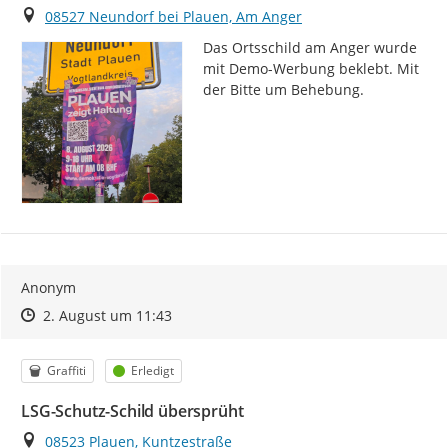
Ort
08527 Neundorf bei Plauen, Am Anger
Das Ortsschild am Anger wurde 
mit Demo-Werbung beklebt. Mit 
der Bitte um Behebung.
Anonym
Zeitpunkt des Erstellens
Zeitpunkt des Erstellens
Zur Äußerung
2. August um 11:43
Kategorie
Status
Graffiti
Erledigt
LSG-Schutz-Schild übersprüht
Ort
08523 Plauen, Kuntzestraße