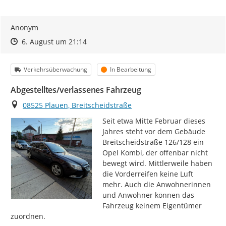
Anonym
Zeitpunkt des Erstellens
Zeitpunkt des Erstellens
Zur Äußerung
6. August um 21:14
Kategorie
Status
Verkehrsüberwachung
In Bearbeitung
Abgestelltes/verlassenes Fahrzeug
Ort
08525 Plauen, Breitscheidstraße
Seit etwa Mitte Februar dieses 
Jahres steht vor dem Gebäude 
Breitscheidstraße 126/128 ein 
Opel Kombi, der offenbar nicht 
bewegt wird. Mittlerweile haben 
die Vorderreifen keine Luft 
mehr. Auch die Anwohnerinnen 
und Anwohner können das 
Fahrzeug keinem Eigentümer 
zuordnen.
