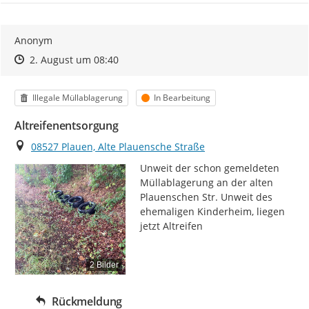
Anonym
Zeitpunkt des Erstellens
Zeitpunkt des Erstellens
Zur Äußerung
2. August um 08:40
Kategorie
Status
Illegale Müllablagerung
In Bearbeitung
Altreifenentsorgung
Ort
08527 Plauen, Alte Plauensche Straße
Unweit der schon gemeldeten 
Müllablagerung an der alten 
Plauenschen Str. Unweit des 
ehemaligen Kinderheim, liegen 
jetzt Altreifen
2 Bilder
Rückmeldung