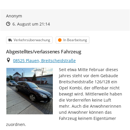
Anonym
Zeitpunkt des Erstellens
Zeitpunkt des Erstellens
Zur Äußerung
6. August um 21:14
Kategorie
Status
Verkehrsüberwachung
In Bearbeitung
Abgestelltes/verlassenes Fahrzeug
Ort
08525 Plauen, Breitscheidstraße
Seit etwa Mitte Februar dieses 
Jahres steht vor dem Gebäude 
Breitscheidstraße 126/128 ein 
Opel Kombi, der offenbar nicht 
bewegt wird. Mittlerweile haben 
die Vorderreifen keine Luft 
mehr. Auch die Anwohnerinnen 
und Anwohner können das 
Fahrzeug keinem Eigentümer 
zuordnen.
