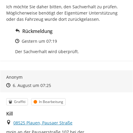
Ich möchte Sie daher bitten, den Sachverhalt zu prüfen. 
Möglicherweise benötigt der Eigentümer Unterstützung 
oder das Fahrzeug wurde dort zurückgelassen.
Rückmeldung
Zeitpunkt des Erstellens
Gestern um 07:19
Der Sachverhalt wird überprüft.
Anonym
Zeitpunkt des Erstellens
Zeitpunkt des Erstellens
Zur Äußerung
6. August um 07:25
Kategorie
Status
Graffiti
In Bearbeitung
Kill
Ort
08525 Plauen, Pausaer Straße
moin an der Pausaerstraße 107 bei der 