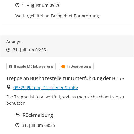
Zeitpunkt des Erstellens
1. August um 09:26
Weitergeleitet an Fachgebiet Bauordnung
Anonym
Zeitpunkt des Erstellens
Zeitpunkt des Erstellens
Zur Äußerung
31. Juli um 06:35
Kategorie
Status
Illegale Müllablagerung
In Bearbeitung
Treppe an Bushaltestelle zur Unterführung der B 173
Ort
08529 Plauen, Dresdener Straße
Die Treppe ist total verfüllt, sodass man sich schämt sie zu 
benutzen.
Rückmeldung
Zeitpunkt des Erstellens
31. Juli um 08:35