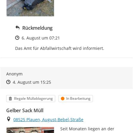
Rückmeldung
Zeitpunkt des Erstellens
6. August um 07:21
Das Amt für Abfallwirtschaft wird informiert.
Anonym
Zeitpunkt des Erstellens
Zeitpunkt des Erstellens
Zur Äußerung
4. August um 15:25
Kategorie
Status
Illegale Müllablagerung
In Bearbeitung
Gelber Sack Müll
Ort
08525 Plauen, August-Bebel-Straße
Seit Monaten liegen an der 