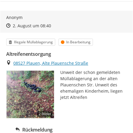
Anonym
Zeitpunkt des Erstellens
Zeitpunkt des Erstellens
Zur Äußerung
2. August um 08:40
Kategorie
Status
Illegale Müllablagerung
In Bearbeitung
Altreifenentsorgung
Ort
08527 Plauen, Alte Plauensche Straße
Unweit der schon gemeldeten 
Müllablagerung an der alten 
Plauenschen Str. Unweit des 
ehemaligen Kinderheim, liegen 
jetzt Altreifen
2 Bilder
Rückmeldung