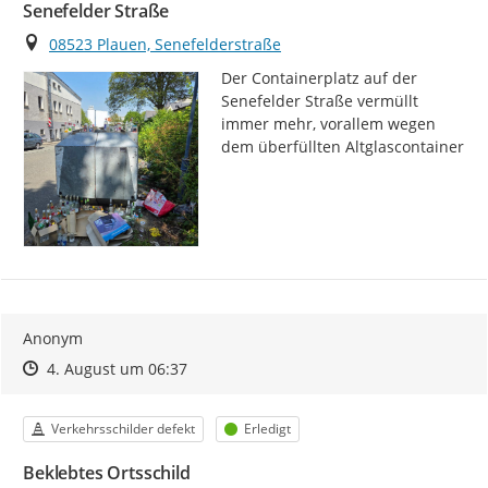
Senefelder Straße
Ort
08523 Plauen, Senefelderstraße
Der Containerplatz auf der 
Senefelder Straße vermüllt 
immer mehr, vorallem wegen 
dem überfüllten Altglascontainer
Anonym
Zeitpunkt des Erstellens
Zeitpunkt des Erstellens
Zur Äußerung
4. August um 06:37
Kategorie
Status
Verkehrsschilder defekt
Erledigt
Beklebtes Ortsschild