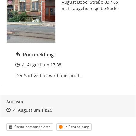
August Bebel Straße 83 / 85 
nicht abgeholte gelbe Säcke
Rückmeldung
Zeitpunkt des Erstellens
4. August um 17:38
Der Sachverhalt wird überprüft.
Anonym
Zeitpunkt des Erstellens
Zeitpunkt des Erstellens
Zur Äußerung
4. August um 14:26
Kategorie
Status
Containerstandplätze
In Bearbeitung