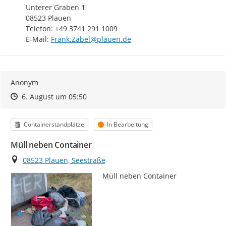
Unterer Graben 1

08523 Plauen

Telefon: +49 3741 291 1009

E-Mail: 
Frank.Zabel@plauen.de
Anonym
Zeitpunkt des Erstellens
Zeitpunkt des Erstellens
Zur Äußerung
6. August um 05:50
Kategorie
Status
Containerstandplätze
In Bearbeitung
Müll neben Container
Ort
08523 Plauen, Seestraße
Müll neben Container