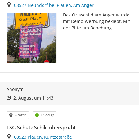
Ort
08527 Neundorf bei Plauen, Am Anger
Das Ortsschild am Anger wurde 
mit Demo-Werbung beklebt. Mit 
der Bitte um Behebung.
Anonym
Zeitpunkt des Erstellens
Zeitpunkt des Erstellens
Zur Äußerung
2. August um 11:43
Kategorie
Status
Graffiti
Erledigt
LSG-Schutz-Schild übersprüht
Ort
08523 Plauen, Kuntzestraße