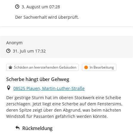
Zeitpunkt des Erstellens
3. August um 07:28
Der Sachverhalt wird überprüft.
Anonym
Zeitpunkt des Erstellens
Zeitpunkt des Erstellens
Zur Äußerung
31. Juli um 17:32
Kategorie
Status
Schäden an leerstehenden Gebäuden
In Bearbeitung
Scherbe hängt über Gehweg
Ort
08525 Plauen, Martin-Luther-Straße
Der gestrige Sturm hat im oberen Stockwerk eine Scheibe 
zerschlagen. Jetzt liegt eine Scherbe auf dem Fenstersims, 
deren Spitze zeigt über den Abgrund, was beim nächsten 
Windstoß für Passanten gefährlich werden könnte.
Rückmeldung