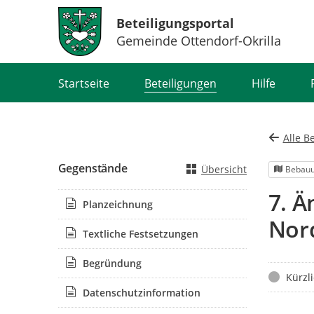
Beteiligungsportal
Gemeinde Ottendorf-Okrilla
Portalnavigation
Startseite
Beteiligungen
Hilfe
Alle B
Gegenstände
Übersicht
Bebauu
7. 
Planzeichnung
Nor
Textliche Festsetzungen
Begründung
Status
Kürzl
Datenschutzinformation