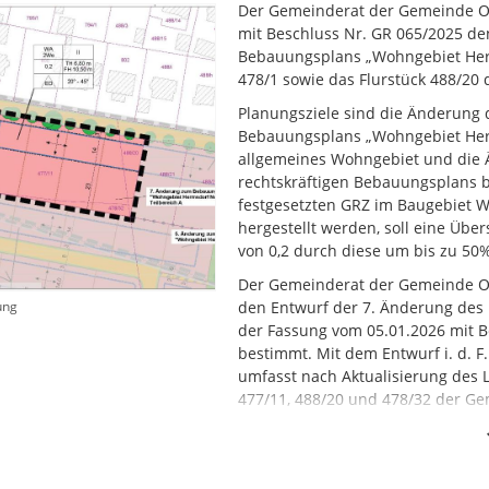
Der Gemeinderat der Gemeinde Ott
mit Beschluss Nr. GR 065/2025 de
Bebauungsplans „Wohngebiet Herm
478/1 sowie das Flurstück 488/20
Planungsziele sind die Änderung d
Bebauungsplans „Wohngebiet Herm
allgemeines Wohngebiet und die Ä
rechtskräftigen Bebauungsplans b
festgesetzten GRZ im Baugebiet W
hergestellt werden, soll eine Übe
von 0,2 durch diese um bis zu 50%
Der Gemeinderat der Gemeinde Ott
ung
den Entwurf der 7. Änderung des
der Fassung vom 05.01.2026 mit B
bestimmt. Mit dem Entwurf i. d. F
umfasst nach Aktualisierung des L
477/11, 488/20 und 478/32 der G
Der Entwurf der 7. Änderung des
Fassung vom 05.01.2026 wird eins
Nr. 2 i.V.m. § 3 Abs. 2 BauGB für