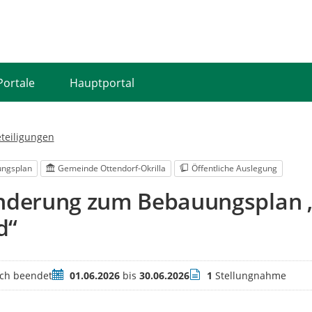
Portale
Hauptportal
eteiligungen
ngsplan
Gemeinde Ottendorf-Okrilla
Öffentliche Auslegung
Änderung zum Bebauungsplan
d“
Zeitraum
Stellungnahmen
ich beendet
01.06.2026
bis
30.06.2026
1
Stellungnahme