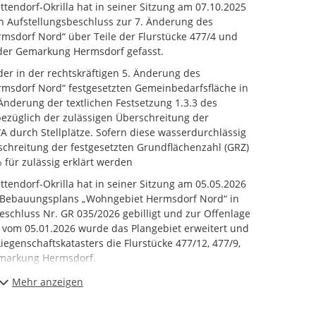
endorf-Okrilla hat in seiner Sitzung am 07.10.2025
n Aufstellungsbeschluss zur 7. Änderung des
sdorf Nord“ über Teile der Flurstücke 477/4 und
 der Gemarkung Hermsdorf gefasst.
er in der rechtskräftigen 5. Änderung des
sdorf Nord“ festgesetzten Gemeinbedarfsfläche in
nderung der textlichen Festsetzung 1.3.3 des
ezüglich der zulässigen Überschreitung der
A durch Stellplätze. Sofern diese wasserdurchlässig
rschreitung der festgesetzten Grundflächenzahl (GRZ)
 für zulässig erklärt werden
endorf-Okrilla hat in seiner Sitzung am 05.05.2026
 Bebauungsplans „Wohngebiet Hermsdorf Nord“ in
eschluss Nr. GR 035/2026 gebilligt und zur Offenlage
. vom 05.01.2026 wurde das Plangebiet erweitert und
iegenschaftskatasters die Flurstücke 477/12, 477/9,
emarkung Hermsdorf.
 Bebauungsplans „Wohngebiet Hermsdorf Nord“ in der
Mehr anzeigen
chließlich der Begründung gemäß § 13 Abs. 2 Satz 1
 die Dauer eines Monats im Zeitraum