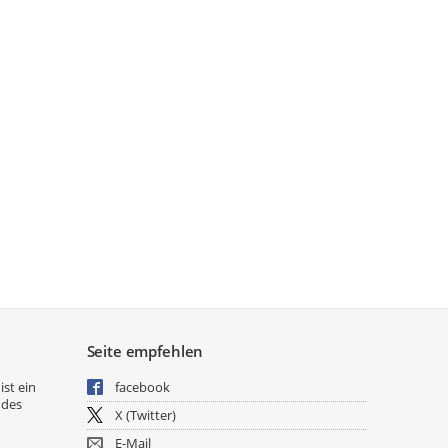
Seite empfehlen
ist ein
facebook
 des
X (Twitter)
E-Mail