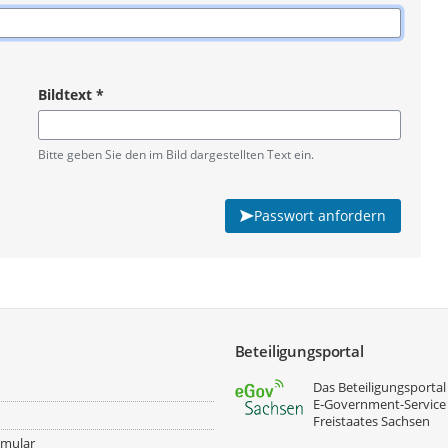
Bildtext
*
Pflichtangabe
Bitte geben Sie den im Bild dargestellten Text ein.
Passwort anfordern
Beteiligungsportal
Das Beteiligungsportal 
E‑Government-Service
Freistaates Sachsen
rmular