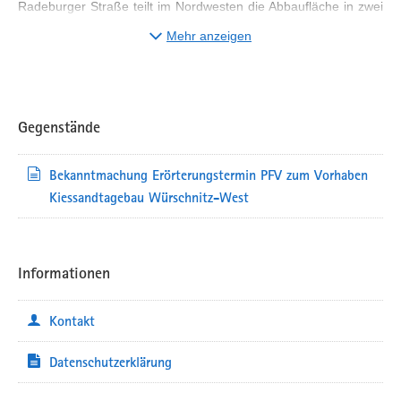
Radeburger Straße teilt im Nordwesten die Abbaufläche in zwei
Teile, bleibt aber in ihrer Funktion erhalten. Der Anschluss des
Mehr anzeigen
Tagebaus an den öffentlichen Straßenverkehr erfolgt im Osten
des Tagebaus über den bestehenden Weg zum ehemaligen
Sprengstofflager. Der Rohstoff soll in zeitlich aufeinander
folgenden Abbauabschnitten ausschließlich im Trockenschnitt
gewonnen werden. Bei einer geplanten jährlichen Fördermenge
Gegenstände
von 400.000 t umfasst die Gewinnung einen Zeitraum von 42
Jahren. Zur Wiedernutzbarmachung erfolgt dem Abbau folgend
Bekanntmachung Erörterungstermin PFV zum Vorhaben
eine Teilverfüllung und Wiederaufforstung der beanspruchten
Flächen. Die Gesamtlaufzeit des Vorhabens beträgt
Kiessandtagebau Würschnitz-West
voraussichtlich 47 Jahre.
Der Erörterungstermin zu diesem Vorhaben findet wie folgt statt:
Dienstag, 5. Mai 2026 sowie
Informationen
Mittwoch, 6. Mai 2026
jeweils ab 9.30 Uhr
Kontakt
im Landratsamt Bautzen,
Sitzungssaal des Kreistages Bautzen
Datenschutzerklärung
Bahnhofstraße 9, 02625 Bautzen
Einzelheiten entnehmen Sie bitte der Bekanntmachung (unter