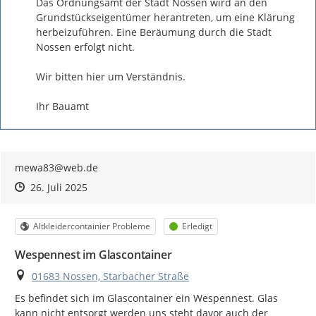
Das Ordnungsamt der Stadt Nossen wird an den 
Grundstückseigentümer herantreten, um eine Klärung 
herbeizuführen. Eine Beräumung durch die Stadt 
Nossen erfolgt nicht.

Wir bitten hier um Verständnis. 

Ihr Bauamt
mewa83@web.de
Zeitpunkt des Erstellens
Zeitpunkt des Erstellens
Zur Äußerung
26. Juli 2025
Kategorie
Status
Altkleidercontainier Probleme
Erledigt
Wespennest im Glascontainer
Ort
01683 Nossen, Starbacher Straße
Es befindet sich im Glascontainer ein Wespennest. Glas 
kann nicht entsorgt werden uns steht davor auch der 