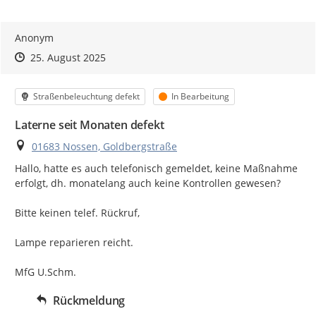
Anonym
Zeitpunkt des Erstellens
Zeitpunkt des Erstellens
Zur Äußerung
25. August 2025
Kategorie
Status
Straßenbeleuchtung defekt
In Bearbeitung
Laterne seit Monaten defekt
Ort
01683 Nossen, Goldbergstraße
Hallo, hatte es auch telefonisch gemeldet, keine Maßnahme 
erfolgt, dh. monatelang auch keine Kontrollen gewesen?

Bitte keinen telef. Rückruf,

Lampe reparieren reicht.

MfG U.Schm.
Rückmeldung