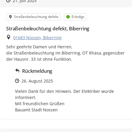
Zeitpunkt des Erstellens
Zeitpunkt des Erstellens
Zur Äußerung
21. Juli 2025
Kategorie
Status
Straßenbeleuchtung defekt
Erledigt
Straßenbeleuchtung defekt, Biberring
Ort
01683 Nossen, Biberring
Sehr geehrte Damen und Herren,

die Straßenbeleuchtung im Biberring, OT Rhäsa, gegenüber 
der Hausnr. 33 ist ohne Funktion.
Rückmeldung
Zeitpunkt des Erstellens
26. August 2025
Vielen Dank für den Hinweis. Der Elektriker wurde 
informiert.

Mit freundlichen Grüßen

Bauamt Stadt Nossen