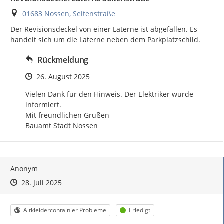
Ort
01683 Nossen, Seitenstraße
Der Revisionsdeckel von einer Laterne ist abgefallen. Es 
handelt sich um die Laterne neben dem Parkplatzschild.
Rückmeldung
Zeitpunkt des Erstellens
26. August 2025
Vielen Dank für den Hinweis. Der Elektriker wurde 
informiert.

Mit freundlichen Grüßen

Bauamt Stadt Nossen
Anonym
Zeitpunkt des Erstellens
Zeitpunkt des Erstellens
Zur Äußerung
28. Juli 2025
Kategorie
Status
Altkleidercontainier Probleme
Erledigt