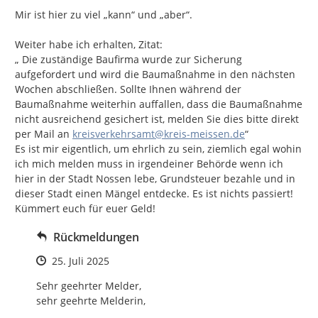
Mir ist hier zu viel „kann“ und „aber“.

Weiter habe ich erhalten, Zitat:

„ Die zuständige Baufirma wurde zur Sicherung 
aufgefordert und wird die Baumaßnahme in den nächsten 
Wochen abschließen. Sollte Ihnen während der 
Baumaßnahme weiterhin auffallen, dass die Baumaßnahme 
nicht ausreichend gesichert ist, melden Sie dies bitte direkt 
per Mail an 
kreisverkehrsamt@kreis-meissen.de
“

Es ist mir eigentlich, um ehrlich zu sein, ziemlich egal wohin 
ich mich melden muss in irgendeiner Behörde wenn ich 
hier in der Stadt Nossen lebe, Grundsteuer bezahle und in 
dieser Stadt einen Mängel entdecke. Es ist nichts passiert! 
Kümmert euch für euer Geld!
Rückmeldungen
Zeitpunkt des Erstellens
25. Juli 2025
Sehr geehrter Melder,

sehr geehrte Melderin,
