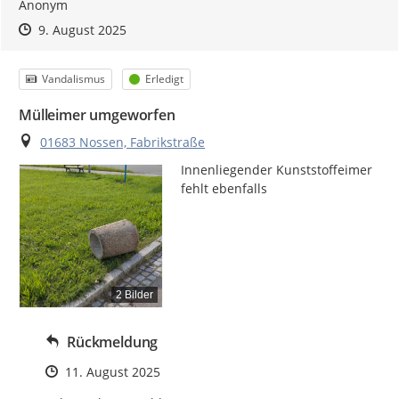
Anonym
Zeitpunkt des Erstellens
Zeitpunkt des Erstellens
Zur Äußerung
9. August 2025
Kategorie
Status
Vandalismus
Erledigt
Mülleimer umgeworfen
Ort
01683 Nossen, Fabrikstraße
Innenliegender Kunststoffeimer 
fehlt ebenfalls
2 Bilder
Rückmeldung
Zeitpunkt des Erstellens
11. August 2025