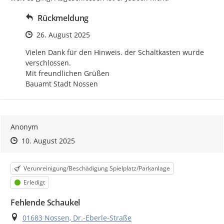
Rückmeldung
Zeitpunkt des Erstellens
26. August 2025
Vielen Dank für den Hinweis. der Schaltkasten wurde 
verschlossen.

Mit freundlichen Grüßen

Bauamt Stadt Nossen
Anonym
Zeitpunkt des Erstellens
Zeitpunkt des Erstellens
Zur Äußerung
10. August 2025
Kategorie
Verunreinigung/Beschädigung Spielplatz/Parkanlage
Status
Erledigt
Fehlende Schaukel
Ort
01683 Nossen, Dr.-Eberle-Straße