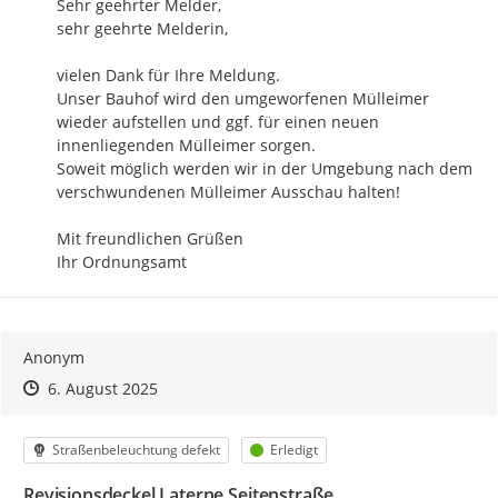
Sehr geehrter Melder,

sehr geehrte Melderin,

vielen Dank für Ihre Meldung.

Unser Bauhof wird den umgeworfenen Mülleimer 
wieder aufstellen und ggf. für einen neuen 
innenliegenden Mülleimer sorgen.

Soweit möglich werden wir in der Umgebung nach dem 
verschwundenen Mülleimer Ausschau halten!

Mit freundlichen Grüßen

Ihr Ordnungsamt
Anonym
Zeitpunkt des Erstellens
Zeitpunkt des Erstellens
Zur Äußerung
6. August 2025
Kategorie
Status
Straßenbeleuchtung defekt
Erledigt
Revisionsdeckel Laterne Seitenstraße