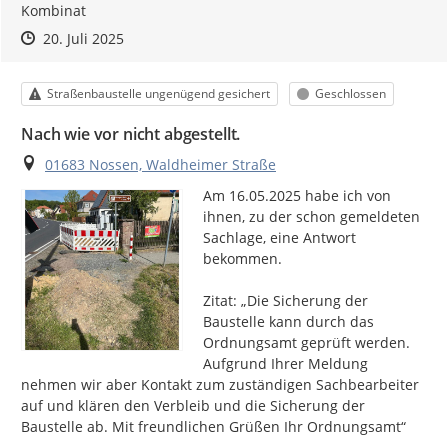
Kombinat
Zeitpunkt des Erstellens
Zeitpunkt des Erstellens
Zur Äußerung
20. Juli 2025
Kategorie
Status
Straßenbaustelle ungenügend gesichert
Geschlossen
Nach wie vor nicht abgestellt.
Ort
01683 Nossen, Waldheimer Straße
Am 16.05.2025 habe ich von 
ihnen, zu der schon gemeldeten 
Sachlage, eine Antwort 
bekommen.

Zitat: „Die Sicherung der 
Baustelle kann durch das 
Ordnungsamt geprüft werden. 
Aufgrund Ihrer Meldung 
nehmen wir aber Kontakt zum zuständigen Sachbearbeiter 
auf und klären den Verbleib und die Sicherung der 
Baustelle ab. Mit freundlichen Grüßen Ihr Ordnungsamt“
