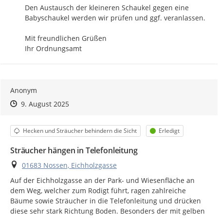
Den Austausch der kleineren Schaukel gegen eine 
Babyschaukel werden wir prüfen und ggf. veranlassen.

Mit freundlichen Grüßen

Ihr Ordnungsamt
Anonym
Zeitpunkt des Erstellens
Zeitpunkt des Erstellens
Zur Äußerung
9. August 2025
Kategorie
Status
Hecken und Sträucher behindern die Sicht
Erledigt
Sträucher hängen in Telefonleitung
Ort
01683 Nossen, Eichholzgasse
Auf der Eichholzgasse an der Park- und Wiesenfläche an 
dem Weg, welcher zum Rodigt führt, ragen zahlreiche 
Bäume sowie Sträucher in die Telefonleitung und drücken 
diese sehr stark Richtung Boden. Besonders der mit gelben 