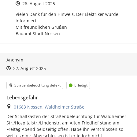
Zeitpunkt des Erstellens
26. August 2025
Vielen Dank für den Hinweis. Der Elektriker wurde 
informiert.

Mit freundlichen Grüßen

Bauamt Stadt Nossen
Anonym
Zeitpunkt des Erstellens
Zeitpunkt des Erstellens
Zur Äußerung
22. August 2025
Kategorie
Status
Straßenbeleuchtung defekt
Erledigt
Lebensgefahr
Ort
01683 Nossen, Waldheimer Straße
Der Schaltkasten der Straßenbeleuchtung für Waldheimer 
Str./Hospitalstr./Lindenstr. am Alten Friedhof stand am 
Freitag Abend beidseitig offen. Habe ihn verschlossen so 
weit es ging. Abgeschlossen ist er jedoch nicht.