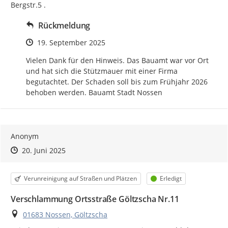
Bergstr.5 .
Rückmeldung
Zeitpunkt des Erstellens
19. September 2025
Vielen Dank für den Hinweis. Das Bauamt war vor Ort 
und hat sich die Stützmauer mit einer Firma 
begutachtet. Der Schaden soll bis zum Frühjahr 2026 
behoben werden. Bauamt Stadt Nossen
Anonym
Zeitpunkt des Erstellens
Zeitpunkt des Erstellens
Zur Äußerung
20. Juni 2025
Kategorie
Status
Verunreinigung auf Straßen und Plätzen
Erledigt
Verschlammung Ortsstraße Göltzscha Nr.11
Ort
01683 Nossen, Göltzscha