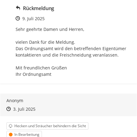
Rückmeldung
Zeitpunkt des Erstellens
9. Juli 2025
Sehr geehrte Damen und Herren,

vielen Dank für die Meldung.

Das Ordnungsamt wird den betreffenden Eigentümer 
kontaktieren und die Freischneidung veranlassen.

Mit freundlichen Grüßen

Ihr Ordnungsamt
Anonym
Zeitpunkt des Erstellens
Zeitpunkt des Erstellens
Zur Äußerung
3. Juli 2025
Kategorie
Hecken und Sträucher behindern die Sicht
Status
In Bearbeitung