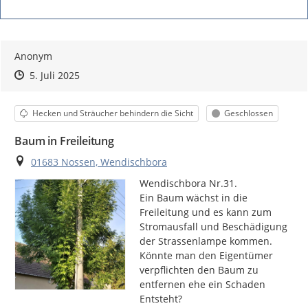
Anonym
Zeitpunkt des Erstellens
Zeitpunkt des Erstellens
Zur Äußerung
5. Juli 2025
Kategorie
Status
Hecken und Sträucher behindern die Sicht
Geschlossen
Baum in Freileitung
Ort
01683 Nossen, Wendischbora
Wendischbora Nr.31.

Ein Baum wächst in die 
Freileitung und es kann zum

Stromausfall und Beschädigung 
der Strassenlampe kommen.

Könnte man den Eigentümer 
verpflichten den Baum zu 
entfernen ehe ein Schaden

Entsteht?