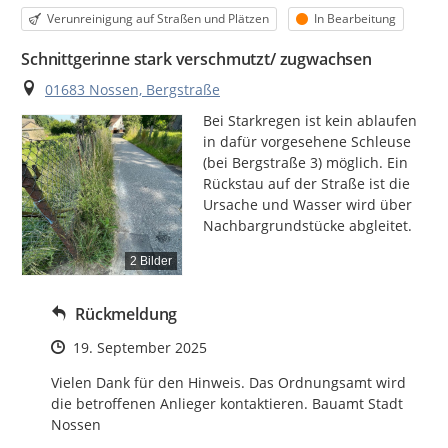
Kategorie
Status
Verunreinigung auf Straßen und Plätzen
In Bearbeitung
Schnittgerinne stark verschmutzt/ zugwachsen
Ort
01683 Nossen, Bergstraße
Bei Starkregen ist kein ablaufen 
in dafür vorgesehene Schleuse 
(bei Bergstraße 3) möglich. Ein 
Rückstau auf der Straße ist die 
Ursache und Wasser wird über 
Nachbargrundstücke abgleitet.
2 Bilder
Rückmeldung
Zeitpunkt des Erstellens
19. September 2025
Vielen Dank für den Hinweis. Das Ordnungsamt wird 
die betroffenen Anlieger kontaktieren. Bauamt Stadt 
Nossen