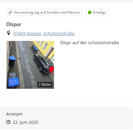
Kategorie
Status
Verunreinigung auf Straßen und Plätzen
Erledigt
Ölspur
Ort
01683 Nossen, Schützenstraße
Ölspr auf der schützenstraße
2 Bilder
Anonym
Zeitpunkt des Erstellens
Zeitpunkt des Erstellens
Zur Äußerung
22. Juni 2025