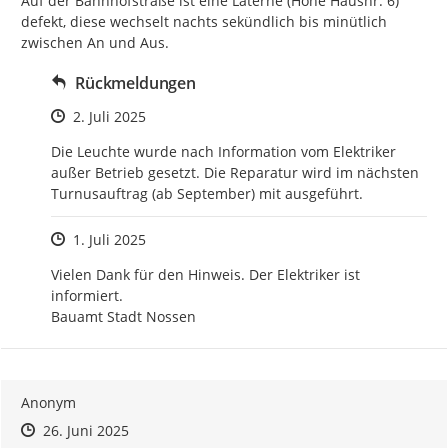
Auf der Bahnhofstraße ist eine Laterne (Höhe Hausnr. 6)  
defekt, diese wechselt nachts sekündlich bis minütlich 
zwischen An und Aus.
Rückmeldungen
Zeitpunkt des Erstellens
2. Juli 2025
Die Leuchte wurde nach Information vom Elektriker 
außer Betrieb gesetzt. Die Reparatur wird im nächsten 
Turnusauftrag (ab September) mit ausgeführt.
Zeitpunkt des Erstellens
1. Juli 2025
Vielen Dank für den Hinweis. Der Elektriker ist 
informiert.

Bauamt Stadt Nossen
Anonym
Zeitpunkt des Erstellens
Zeitpunkt des Erstellens
Zur Äußerung
26. Juni 2025