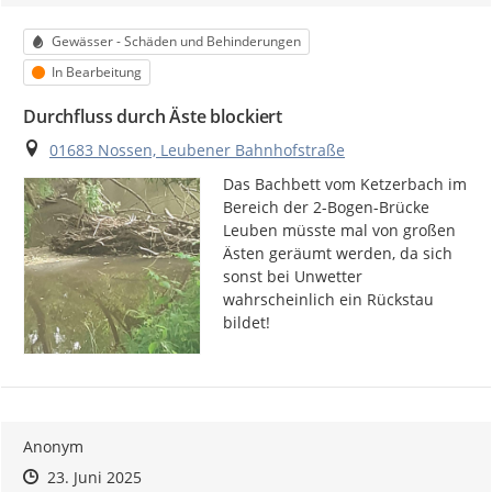
Kategorie
Gewässer - Schäden und Behinderungen
Status
In Bearbeitung
Durchfluss durch Äste blockiert
Ort
01683 Nossen, Leubener Bahnhofstraße
Das Bachbett vom Ketzerbach im 
Bereich der 2-Bogen-Brücke 
Leuben müsste mal von großen 
Ästen geräumt werden, da sich 
sonst bei Unwetter 
wahrscheinlich ein Rückstau 
bildet!
Anonym
Zeitpunkt des Erstellens
Zeitpunkt des Erstellens
Zur Äußerung
23. Juni 2025