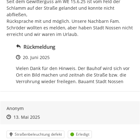
Seit dem Gewitterguss am WE 15.6.25 ist vom Feld der 
Schlamm auf der Straße gelandet und konnte nicht 
abfließen,

Rücksprache mit und möglich. Unsere Nachbarn Fam. 
Schröder wollten es melden, aber haben Stadt Nossen nicht 
erreicht und wir waren im Urlaub.
Rückmeldung
Zeitpunkt des Erstellens
20. Juni 2025
Vielen Dank für den Hinweis. Der Bauhof wird sich vor 
Ort ein Bild machen und zeitnah die Straße bzw. die 
Verrohrung wieder freilegen. Bauamt Stadt Nossen
Anonym
Zeitpunkt des Erstellens
Zeitpunkt des Erstellens
Zur Äußerung
13. Mai 2025
Kategorie
Status
Straßenbeleuchtung defekt
Erledigt