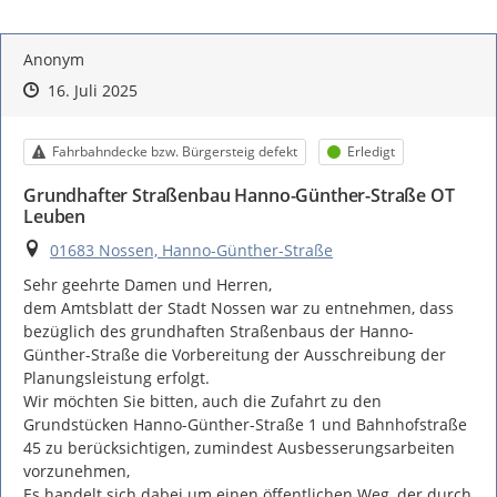
Anonym
Zeitpunkt des Erstellens
Zeitpunkt des Erstellens
Zur Äußerung
16. Juli 2025
Kategorie
Status
Fahrbahndecke bzw. Bürgersteig defekt
Erledigt
Grundhafter Straßenbau Hanno-Günther-Straße OT
Leuben
Ort
01683 Nossen, Hanno-Günther-Straße
Sehr geehrte Damen und Herren,

dem Amtsblatt der Stadt Nossen war zu entnehmen, dass 
bezüglich des grundhaften Straßenbaus der Hanno-
Günther-Straße die Vorbereitung der Ausschreibung der 
Planungsleistung erfolgt.

Wir möchten Sie bitten, auch die Zufahrt zu den 
Grundstücken Hanno-Günther-Straße 1 und Bahnhofstraße 
45 zu berücksichtigen, zumindest Ausbesserungsarbeiten 
vorzunehmen,

Es handelt sich dabei um einen öffentlichen Weg, der durch 