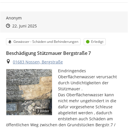
Anonym
Zeitpunkt des Erstellens
Zeitpunkt des Erstellens
Zur Äußerung
22. Juni 2025
Kategorie
Status
Gewässer - Schäden und Behinderungen
Erledigt
Beschädigung Stützmauer Bergstraße 7
Ort
01683 Nossen, Bergstraße
Eindringendes 
Oberflächenwasser verursacht 
durch Undichtigkeiten der 
Stützmauer .

Das Oberflächenwasser kann 
nicht mehr ungehindert in die 
dafür vorgesehene Schleuse 
3 Bilder
abgeleitet werden , dadurch 
entstehen auch Schäden am 
öffentlichen Weg zwischen den Grundstücken Bergstr.7 / 