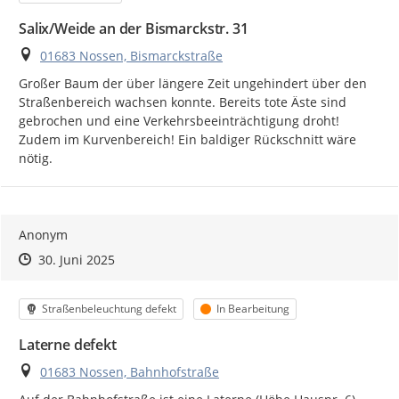
Salix/Weide an der Bismarckstr. 31
Ort
01683 Nossen, Bismarckstraße
Großer Baum der über längere Zeit ungehindert über den 
Straßenbereich wachsen konnte. Bereits tote Äste sind 
gebrochen und eine Verkehrsbeeinträchtigung droht! 
Zudem im Kurvenbereich! Ein baldiger Rückschnitt wäre 
nötig.
Anonym
Zeitpunkt des Erstellens
Zeitpunkt des Erstellens
Zur Äußerung
30. Juni 2025
Kategorie
Status
Straßenbeleuchtung defekt
In Bearbeitung
Laterne defekt
Ort
01683 Nossen, Bahnhofstraße