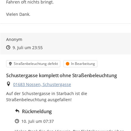
Fahren oft nichts bringt.

Vielen Dank.
Anonym
Zeitpunkt des Erstellens
Zeitpunkt des Erstellens
Zur Äußerung
9. Juli um 23:55
Kategorie
Status
Straßenbeleuchtung defekt
In Bearbeitung
Schustergasse komplett ohne Straßenbeleuchtung
Ort
01683 Nossen, Schustergasse
Auf der Schustergasse in Starbach ist die 
Straßenbeleuchtung ausgefallen!
Rückmeldung
Zeitpunkt des Erstellens
10. Juli um 07:37