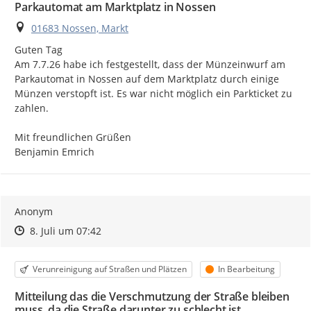
Parkautomat am Marktplatz in Nossen
Ort
01683 Nossen, Markt
Guten Tag

Am 7.7.26 habe ich festgestellt, dass der Münzeinwurf am 
Parkautomat in Nossen auf dem Marktplatz durch einige 
Münzen verstopft ist. Es war nicht möglich ein Parkticket zu 
zahlen.

Mit freundlichen Grüßen

Benjamin Emrich
Anonym
Zeitpunkt des Erstellens
Zeitpunkt des Erstellens
Zur Äußerung
8. Juli um 07:42
Kategorie
Status
Verunreinigung auf Straßen und Plätzen
In Bearbeitung
Mitteilung das die Verschmutzung der Straße bleiben
muss, da die Straße darunter zu schlecht ist