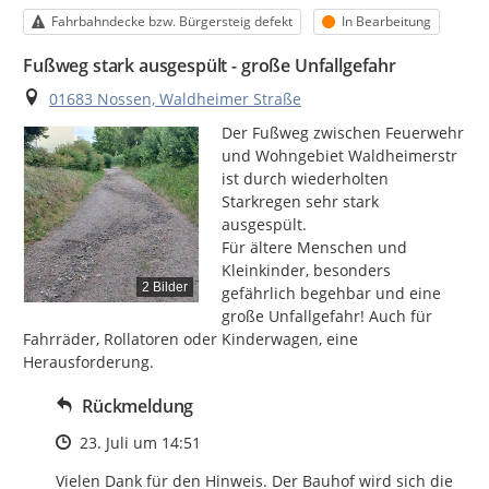
Kategorie
Status
Fahrbahndecke bzw. Bürgersteig defekt
In Bearbeitung
Fußweg stark ausgespült - große Unfallgefahr
Ort
01683 Nossen, Waldheimer Straße
Der Fußweg zwischen Feuerwehr 
und Wohngebiet Waldheimerstr 
ist durch wiederholten 
Starkregen sehr stark 
ausgespült.

Für ältere Menschen und 
Kleinkinder, besonders 
2 Bilder
gefährlich begehbar und eine 
große Unfallgefahr! Auch für 
Fahrräder, Rollatoren oder Kinderwagen, eine 
Herausforderung.
Rückmeldung
Zeitpunkt des Erstellens
23. Juli um 14:51
Vielen Dank für den Hinweis. Der Bauhof wird sich die 