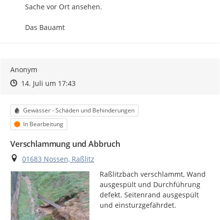
Sache vor Ort ansehen.

Das Bauamt
Anonym
Zeitpunkt des Erstellens
Zeitpunkt des Erstellens
Zur Äußerung
14. Juli um 17:43
Kategorie
Gewässer - Schäden und Behinderungen
Status
In Bearbeitung
Verschlammung und Abbruch
Ort
01683 Nossen, Raßlitz
Raßlitzbach verschlammt, Wand 
ausgespült und Durchführung 
defekt. Seitenrand ausgespült 
und einsturzgefährdet.