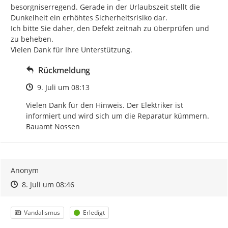
besorgniserregend. Gerade in der Urlaubszeit stellt die 
Dunkelheit ein erhöhtes Sicherheitsrisiko dar.

Ich bitte Sie daher, den Defekt zeitnah zu überprüfen und 
zu beheben.

Vielen Dank für Ihre Unterstützung.
Rückmeldung
Zeitpunkt des Erstellens
9. Juli um 08:13
Vielen Dank für den Hinweis. Der Elektriker ist 
informiert und wird sich um die Reparatur kümmern. 
Bauamt Nossen
Anonym
Zeitpunkt des Erstellens
Zeitpunkt des Erstellens
Zur Äußerung
8. Juli um 08:46
Kategorie
Status
Vandalismus
Erledigt