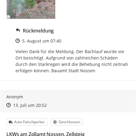
Rückmeldung
Zeitpunkt des Erstellens
5. August um 07:40
Vielen Dank für die Meldung. Der Bachlauf wurde vor 
Ort besichtigt. Aufgrund von zahlreichen Schäden 
durch den Starkregen wird die Behebung nicht zeitnah 
erfolgen können. Bauamt Stadt Nossen
Anonym
Zeitpunkt des Erstellens
Zeitpunkt des Erstellens
Zur Äußerung
13. Juli um 20:52
Kategorie
Status
Auto Falschparker
Geschlossen
LKWs am Zollamt Nossen, Zellsteig