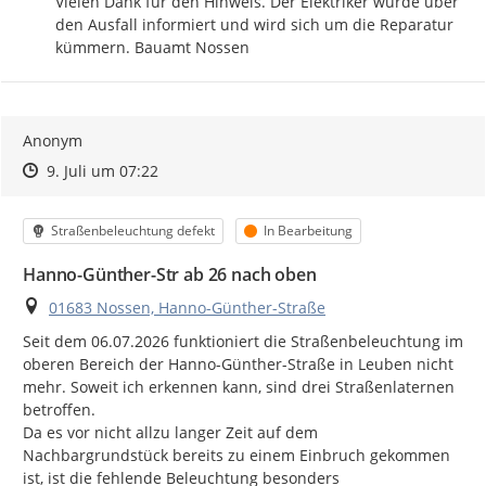
Vielen Dank für den Hinweis. Der Elektriker wurde über 
den Ausfall informiert und wird sich um die Reparatur 
kümmern. Bauamt Nossen
Anonym
Zeitpunkt des Erstellens
Zeitpunkt des Erstellens
Zur Äußerung
9. Juli um 07:22
Kategorie
Status
Straßenbeleuchtung defekt
In Bearbeitung
Hanno-Günther-Str ab 26 nach oben
Ort
01683 Nossen, Hanno-Günther-Straße
Seit dem 06.07.2026 funktioniert die Straßenbeleuchtung im 
oberen Bereich der Hanno-Günther-Straße in Leuben nicht 
mehr. Soweit ich erkennen kann, sind drei Straßenlaternen 
betroffen.

Da es vor nicht allzu langer Zeit auf dem 
Nachbargrundstück bereits zu einem Einbruch gekommen 
ist, ist die fehlende Beleuchtung besonders 