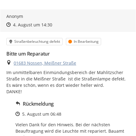
Anonym
Zeitpunkt des Erstellens
Zeitpunkt des Erstellens
Zur Äußerung
4. August um 14:30
Kategorie
Status
Straßenbeleuchtung defekt
In Bearbeitung
Bitte um Reparatur
Ort
01683 Nossen, Meißner Straße
Im unmittelbaren Einmündungsbereich der Mahlitzscher 
Straße in die Meißner Straße  ist die Straßenlampe defekt.

Es wäre schön, wenn es dort wieder heller wird.

DANKE!
Rückmeldung
Zeitpunkt des Erstellens
5. August um 06:48
Vielen Dank für den Hinweis. Bei der nächsten 
Beauftragung wird die Leuchte mit repariert. Bauamt 