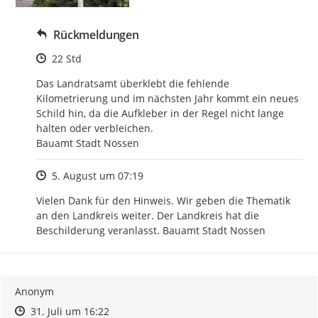
Rückmeldungen
Zeitpunkt des Erstellens
22 Std
Das Landratsamt überklebt die fehlende 
Kilometrierung und im nächsten Jahr kommt ein neues 
Schild hin, da die Aufkleber in der Regel nicht lange 
halten oder verbleichen.

Bauamt Stadt Nossen
Zeitpunkt des Erstellens
5. August um 07:19
Vielen Dank für den Hinweis. Wir geben die Thematik 
an den Landkreis weiter. Der Landkreis hat die 
Beschilderung veranlasst. Bauamt Stadt Nossen
Anonym
Zeitpunkt des Erstellens
Zeitpunkt des Erstellens
Zur Äußerung
31. Juli um 16:22