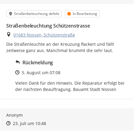
Kategorie
Status
Straßenbeleuchtung defekt
In Bearbeitung
Straßenbeleuchtung Schützenstrasse
Ort
01683 Nossen, Schützenstraße
Die Straßenleuchte an der Kreuzung flackert und fällt 
zeitweise ganz aus. Manchmal brummt die sehr laut.
Rückmeldung
Zeitpunkt des Erstellens
5. August um 07:08
Vielen Dank für den Hinweis. Die Reparatur erfolgt bei 
der nächsten Beauftragung. Bauamt Stadt Nossen
Anonym
Zeitpunkt des Erstellens
Zeitpunkt des Erstellens
Zur Äußerung
23. Juli um 10:48