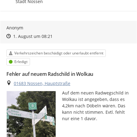
Stadt Nossen
Anonym
Zeitpunkt des Erstellens
Zeitpunkt des Erstellens
Zur Äußerung
1. August um 08:21
Kategorie
Verkehrszeichen beschädigt oder unerlaubt entfernt
Status
Erledigt
Fehler auf neuem Radschild in Wolkau
Ort
01683 Nossen, Hauptstraße
Auf dem neuen Radwegschild in 
Wolkau ist angegeben, dass es 
4,2km nach Döbeln wären. Das 
kann nicht stimmen. Evtl. fehlt 
nur eine 1 davor.