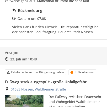
zeitweise ganz aus. Manchmal brummt die sehr laut.
Rückmeldung
Zeitpunkt des Erstellens
Gestern um 07:08
Vielen Dank für den Hinweis. Die Reparatur erfolgt bei 
der nächsten Beauftragung. Bauamt Stadt Nossen
Anonym
Zeitpunkt des Erstellens
Zeitpunkt des Erstellens
Zur Äußerung
23. Juli um 10:48
Kategorie
Status
Fahrbahndecke bzw. Bürgersteig defekt
In Bearbeitung
Fußweg stark ausgespült - große Unfallgefahr
Ort
01683 Nossen, Waldheimer Straße
Der Fußweg zwischen Feuerwehr 
und Wohngebiet Waldheimerstr 
ist durch wiederholten 