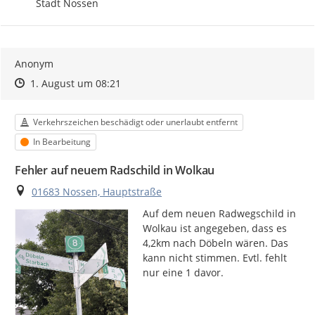
Stadt Nossen
Anonym
Zeitpunkt des Erstellens
Zeitpunkt des Erstellens
Zur Äußerung
1. August um 08:21
Kategorie
Verkehrszeichen beschädigt oder unerlaubt entfernt
Status
In Bearbeitung
Fehler auf neuem Radschild in Wolkau
Ort
01683 Nossen, Hauptstraße
Auf dem neuen Radwegschild in 
Wolkau ist angegeben, dass es 
4,2km nach Döbeln wären. Das 
kann nicht stimmen. Evtl. fehlt 
nur eine 1 davor.