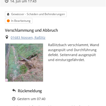
Zeitpunkt des Erstellens
Zeitpunkt des Erstellens
Zur Äußerung
14. Juli um 17:43
Kategorie
Gewässer - Schäden und Behinderungen
Status
In Bearbeitung
Verschlammung und Abbruch
Ort
01683 Nossen, Raßlitz
Raßlitzbach verschlammt, Wand 
ausgespült und Durchführung 
defekt. Seitenrand ausgespült 
und einsturzgefährdet.
Rückmeldung
Zeitpunkt des Erstellens
Gestern um 07:40