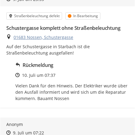
Kategorie
Status
Straßenbeleuchtung defekt
In Bearbeitung
Schustergasse komplett ohne Straßenbeleuchtung
Ort
01683 Nossen, Schustergasse
Auf der Schustergasse in Starbach ist die 
Straßenbeleuchtung ausgefallen!
Rückmeldung
Zeitpunkt des Erstellens
10. Juli um 07:37
Vielen Dank für den Hinweis. Der Elektriker wurde über 
den Ausfall informiert und wird sich um die Reparatur 
kümmern. Bauamt Nossen
Anonym
Zeitpunkt des Erstellens
Zeitpunkt des Erstellens
Zur Äußerung
9. Juli um 07:22