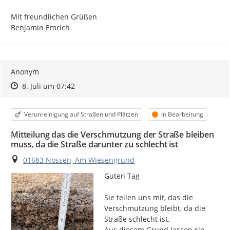
Mit freundlichen Grüßen

Benjamin Emrich
Anonym
Zeitpunkt des Erstellens
Zeitpunkt des Erstellens
Zur Äußerung
8. Juli um 07:42
Kategorie
Status
Verunreinigung auf Straßen und Plätzen
In Bearbeitung
Mitteilung das die Verschmutzung der Straße bleiben
muss, da die Straße darunter zu schlecht ist
Ort
01683 Nossen, Am Wiesengrund
Guten Tag

Sie teilen uns mit, das die 
Verschmutzung bleibt, da die 
Straße schlecht ist.

Aus diesem Grund lassen sie 