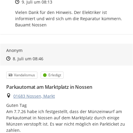
Zeitpunkt des Erstellens
9. Juli um 08:13
Vielen Dank für den Hinweis. Der Elektriker ist 
informiert und wird sich um die Reparatur kümmern. 
Bauamt Nossen
Anonym
Zeitpunkt des Erstellens
Zeitpunkt des Erstellens
Zur Äußerung
8. Juli um 08:46
Kategorie
Status
Vandalismus
Erledigt
Parkautomat am Marktplatz in Nossen
Ort
01683 Nossen, Markt
Guten Tag

Am 7.7.26 habe ich festgestellt, dass der Münzeinwurf am 
Parkautomat in Nossen auf dem Marktplatz durch einige 
Münzen verstopft ist. Es war nicht möglich ein Parkticket zu 
zahlen.
