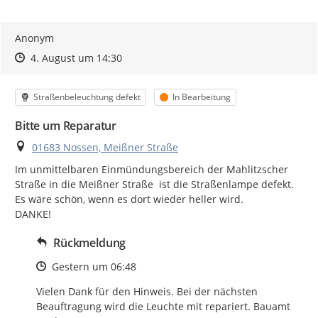
Anonym
Zeitpunkt des Erstellens
Zeitpunkt des Erstellens
Zur Äußerung
4. August um 14:30
Kategorie
Status
Straßenbeleuchtung defekt
In Bearbeitung
Bitte um Reparatur
Ort
01683 Nossen, Meißner Straße
Im unmittelbaren Einmündungsbereich der Mahlitzscher 
Straße in die Meißner Straße  ist die Straßenlampe defekt.

Es wäre schön, wenn es dort wieder heller wird.

DANKE!
Rückmeldung
Zeitpunkt des Erstellens
Gestern um 06:48
Vielen Dank für den Hinweis. Bei der nächsten 
Beauftragung wird die Leuchte mit repariert. Bauamt 