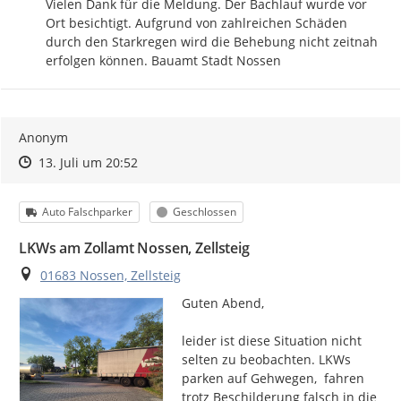
Vielen Dank für die Meldung. Der Bachlauf wurde vor 
Ort besichtigt. Aufgrund von zahlreichen Schäden 
durch den Starkregen wird die Behebung nicht zeitnah 
erfolgen können. Bauamt Stadt Nossen
Anonym
Zeitpunkt des Erstellens
Zeitpunkt des Erstellens
Zur Äußerung
13. Juli um 20:52
Kategorie
Status
Auto Falschparker
Geschlossen
LKWs am Zollamt Nossen, Zellsteig
Ort
01683 Nossen, Zellsteig
Guten Abend,

leider ist diese Situation nicht 
selten zu beobachten. LKWs 
parken auf Gehwegen,  fahren 
trotz Beschilderung falsch in die 