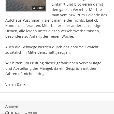
Einfahrt und blockieren damit 
3 Bilder
den ganzen Verkehr.  Möchte 
man vom bzw. zum Gelände des 
Autohaus Puschmann, sieht man leider nichts. Egal ob 
Kunden, Lieferanten, Mitarbeiter oder andere ansässige 
Firmen, alle leiden unter diesen Verkehrsverhältnissen, 
besonders zu Anfang der neuen Woche.

Auch die Gehwege werden durch das enorme Gewicht 
zusätzlich in Mitleidenschaft gezogen.

Wir bitten um Prüfung dieser gefährlichen Verkehrslage 
und Abstellung der Mängel, da ein Gespräch mit den 
Fahren oft nichts bringt.

Vielen Dank.
Anonym
Zeitpunkt des Erstellens
Zeitpunkt des Erstellens
Zur Äußerung
9. Juli um 23:55