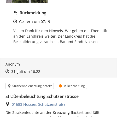
Rückmeldung
Zeitpunkt des Erstellens
Gestern um 07:19
Vielen Dank für den Hinweis. Wir geben die Thematik 
an den Landkreis weiter. Der Landkreis hat die 
Beschilderung veranlasst. Bauamt Stadt Nossen
Anonym
Zeitpunkt des Erstellens
Zeitpunkt des Erstellens
Zur Äußerung
31. Juli um 16:22
Kategorie
Status
Straßenbeleuchtung defekt
In Bearbeitung
Straßenbeleuchtung Schützenstrasse
Ort
01683 Nossen, Schützenstraße
Die Straßenleuchte an der Kreuzung flackert und fällt 