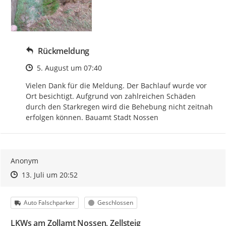
Rückmeldung
Zeitpunkt des Erstellens
5. August um 07:40
Vielen Dank für die Meldung. Der Bachlauf wurde vor 
Ort besichtigt. Aufgrund von zahlreichen Schäden 
durch den Starkregen wird die Behebung nicht zeitnah 
erfolgen können. Bauamt Stadt Nossen
Anonym
Zeitpunkt des Erstellens
Zeitpunkt des Erstellens
Zur Äußerung
13. Juli um 20:52
Kategorie
Status
Auto Falschparker
Geschlossen
LKWs am Zollamt Nossen, Zellsteig