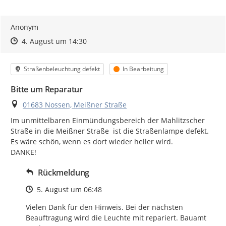
Anonym
Zeitpunkt des Erstellens
Zeitpunkt des Erstellens
Zur Äußerung
4. August um 14:30
Kategorie
Status
Straßenbeleuchtung defekt
In Bearbeitung
Bitte um Reparatur
Ort
01683 Nossen, Meißner Straße
Im unmittelbaren Einmündungsbereich der Mahlitzscher 
Straße in die Meißner Straße  ist die Straßenlampe defekt.

Es wäre schön, wenn es dort wieder heller wird.

DANKE!
Rückmeldung
Zeitpunkt des Erstellens
5. August um 06:48
Vielen Dank für den Hinweis. Bei der nächsten 
Beauftragung wird die Leuchte mit repariert. Bauamt 