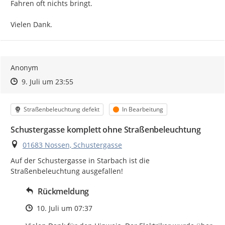
Fahren oft nichts bringt.

Vielen Dank.
Anonym
Zeitpunkt des Erstellens
Zeitpunkt des Erstellens
Zur Äußerung
9. Juli um 23:55
Kategorie
Status
Straßenbeleuchtung defekt
In Bearbeitung
Schustergasse komplett ohne Straßenbeleuchtung
Ort
01683 Nossen, Schustergasse
Auf der Schustergasse in Starbach ist die 
Straßenbeleuchtung ausgefallen!
Rückmeldung
Zeitpunkt des Erstellens
10. Juli um 07:37