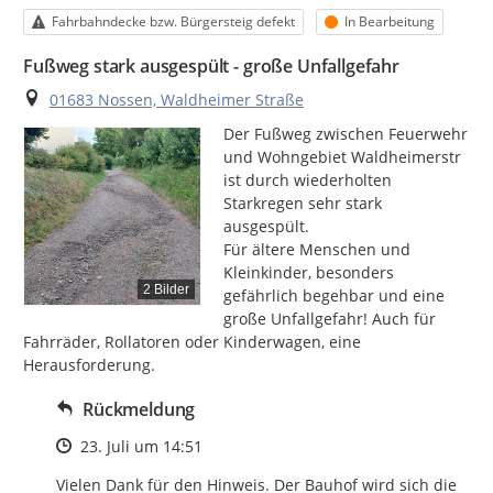
Kategorie
Status
Fahrbahndecke bzw. Bürgersteig defekt
In Bearbeitung
Fußweg stark ausgespült - große Unfallgefahr
Ort
01683 Nossen, Waldheimer Straße
Der Fußweg zwischen Feuerwehr 
und Wohngebiet Waldheimerstr 
ist durch wiederholten 
Starkregen sehr stark 
ausgespült.

Für ältere Menschen und 
Kleinkinder, besonders 
2 Bilder
gefährlich begehbar und eine 
große Unfallgefahr! Auch für 
Fahrräder, Rollatoren oder Kinderwagen, eine 
Herausforderung.
Rückmeldung
Zeitpunkt des Erstellens
23. Juli um 14:51
Vielen Dank für den Hinweis. Der Bauhof wird sich die 