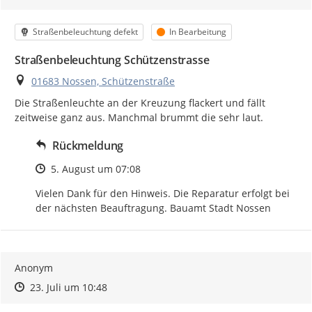
Kategorie
Status
Straßenbeleuchtung defekt
In Bearbeitung
Straßenbeleuchtung Schützenstrasse
Ort
01683 Nossen, Schützenstraße
Die Straßenleuchte an der Kreuzung flackert und fällt 
zeitweise ganz aus. Manchmal brummt die sehr laut.
Rückmeldung
Zeitpunkt des Erstellens
5. August um 07:08
Vielen Dank für den Hinweis. Die Reparatur erfolgt bei 
der nächsten Beauftragung. Bauamt Stadt Nossen
Anonym
Zeitpunkt des Erstellens
Zeitpunkt des Erstellens
Zur Äußerung
23. Juli um 10:48