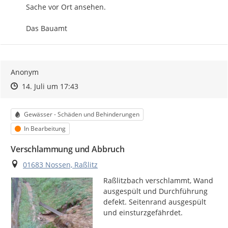
Sache vor Ort ansehen.

Das Bauamt
Anonym
Zeitpunkt des Erstellens
Zeitpunkt des Erstellens
Zur Äußerung
14. Juli um 17:43
Kategorie
Gewässer - Schäden und Behinderungen
Status
In Bearbeitung
Verschlammung und Abbruch
Ort
01683 Nossen, Raßlitz
Raßlitzbach verschlammt, Wand 
ausgespült und Durchführung 
defekt. Seitenrand ausgespült 
und einsturzgefährdet.