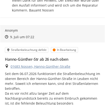
Vielen Dank für den Hinweis. Der Elektriker wurde über 
den Ausfall informiert und wird sich um die Reparatur 
kümmern. Bauamt Nossen
Anonym
Zeitpunkt des Erstellens
Zeitpunkt des Erstellens
Zur Äußerung
9. Juli um 07:22
Kategorie
Status
Straßenbeleuchtung defekt
In Bearbeitung
Hanno-Günther-Str ab 26 nach oben
Ort
01683 Nossen, Hanno-Günther-Straße
Seit dem 06.07.2026 funktioniert die Straßenbeleuchtung im 
oberen Bereich der Hanno-Günther-Straße in Leuben nicht 
mehr. Soweit ich erkennen kann, sind drei Straßenlaternen 
betroffen.

Da es vor nicht allzu langer Zeit auf dem 
Nachbargrundstück bereits zu einem Einbruch gekommen 
ist, ist die fehlende Beleuchtung besonders 