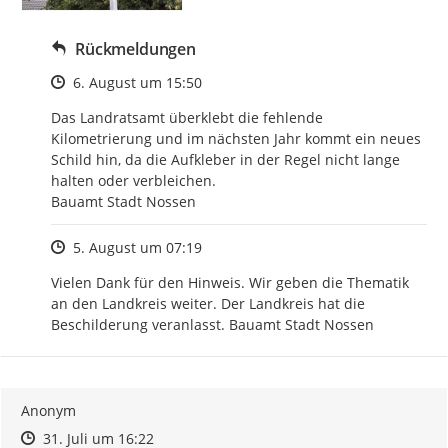
Rückmeldungen
Zeitpunkt des Erstellens
6. August um 15:50
Das Landratsamt überklebt die fehlende 
Kilometrierung und im nächsten Jahr kommt ein neues 
Schild hin, da die Aufkleber in der Regel nicht lange 
halten oder verbleichen.

Bauamt Stadt Nossen
Zeitpunkt des Erstellens
5. August um 07:19
Vielen Dank für den Hinweis. Wir geben die Thematik 
an den Landkreis weiter. Der Landkreis hat die 
Beschilderung veranlasst. Bauamt Stadt Nossen
Anonym
Zeitpunkt des Erstellens
Zeitpunkt des Erstellens
Zur Äußerung
31. Juli um 16:22