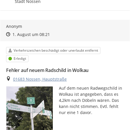
Stadt Nossen
Anonym
Zeitpunkt des Erstellens
Zeitpunkt des Erstellens
Zur Äußerung
1. August um 08:21
Kategorie
Verkehrszeichen beschädigt oder unerlaubt entfernt
Status
Erledigt
Fehler auf neuem Radschild in Wolkau
Ort
01683 Nossen, Hauptstraße
Auf dem neuen Radwegschild in 
Wolkau ist angegeben, dass es 
4,2km nach Döbeln wären. Das 
kann nicht stimmen. Evtl. fehlt 
nur eine 1 davor.