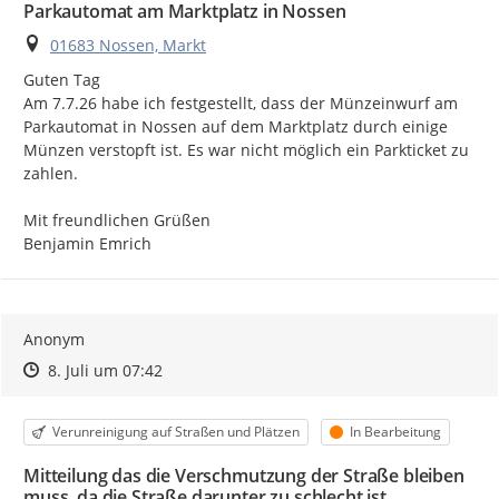
Parkautomat am Marktplatz in Nossen
Ort
01683 Nossen, Markt
Guten Tag

Am 7.7.26 habe ich festgestellt, dass der Münzeinwurf am 
Parkautomat in Nossen auf dem Marktplatz durch einige 
Münzen verstopft ist. Es war nicht möglich ein Parkticket zu 
zahlen.

Mit freundlichen Grüßen

Benjamin Emrich
Anonym
Zeitpunkt des Erstellens
Zeitpunkt des Erstellens
Zur Äußerung
8. Juli um 07:42
Kategorie
Status
Verunreinigung auf Straßen und Plätzen
In Bearbeitung
Mitteilung das die Verschmutzung der Straße bleiben
muss, da die Straße darunter zu schlecht ist